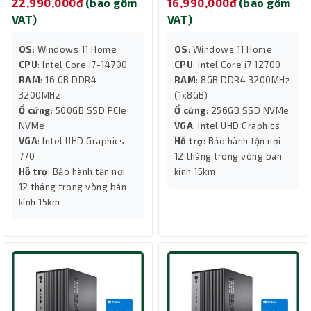
22,990,000đ
(bao gồm
16,990,000đ
(bao gồm
VAT)
VAT)
OS
: Windows 11 Home
OS
: Windows 11 Home
CPU
: Intel Core i7-14700
CPU
: Intel Core i7 12700
RAM
: 16 GB DDR4
RAM
: 8GB DDR4 3200MHz
3200MHz
(1x8GB)
Ổ cứng
: 500GB SSD PCIe
Ổ cứng
: 256GB SSD NVMe
NVMe
VGA
: Intel UHD Graphics
VGA
: Intel UHD Graphics
Hỗ trợ
: Bảo hành tận nơi
770
12 tháng trong vòng bán
Hỗ trợ
: Bảo hành tận nơi
kính 15km
12 tháng trong vòng bán
kính 15km