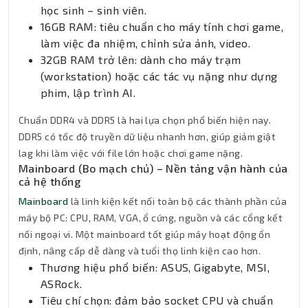
học sinh – sinh viên.
16GB RAM: tiêu chuẩn cho máy tính chơi game,
làm việc đa nhiệm, chỉnh sửa ảnh, video.
32GB RAM trở lên: dành cho máy trạm
(workstation) hoặc các tác vụ nặng như dựng
phim, lập trình AI.
Chuẩn DDR4 và DDR5 là hai lựa chọn phổ biến hiện nay.
DDR5 có tốc độ truyền dữ liệu nhanh hơn, giúp giảm giật
lag khi làm việc với file lớn hoặc chơi game nặng.
Mainboard (Bo mạch chủ) – Nền tảng vận hành của
cả hệ thống
Mainboard
là linh kiện kết nối toàn bộ các thành phần của
máy bộ PC: CPU, RAM, VGA, ổ cứng, nguồn và các cổng kết
nối ngoại vi. Một mainboard tốt giúp máy hoạt động ổn
định, nâng cấp dễ dàng và tuổi thọ linh kiện cao hơn.
Thương hiệu phổ biến: ASUS, Gigabyte, MSI,
ASRock.
Tiêu chí chọn: đảm bảo socket CPU và chuẩn