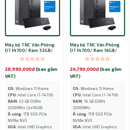
Máy bộ TNC Văn Phòng
Máy bộ TNC Văn Phòng
(I7 14700/ Ram 32GB/
(I7 14700/ Ram 16GB/
SSD 1TB/ Win)
SSD 1TB/ Win)
28,990,000đ
(bao gồm
24,790,000đ
(bao gồm
VAT)
VAT)
OS
: Windows 11 Home
OS
: Windows 11 Home
CPU
: Intel Core i7-14700
CPU
: Intel Core i7-14700
RAM
: 32 GB DDR4
RAM
: 16 GB DDR4
3200MHz (2x16GB)
3200MHz
Ổ cứng
: 1TB SSD PCIe
Ổ cứng
: 1TB SSD PCIe
NVMe NV3
NVMe NV3
VGA
: Intel UHD Graphics
VGA
: Intel UHD Graphics