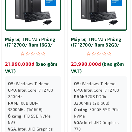
Máy bộ TNC Văn Phòng
Máy bộ TNC Văn Phòng
(I7 12700/ Ram 16GB/
(I7 12700/ Ram 32GB/
SSD 1TB/ Win)
SSD 500GB/ Win)
21,990,000đ
(bao gồm
23,990,000đ
(bao gồm
VAT)
VAT)
OS
: Windows 11 Home
OS
: Windows 11 Home
CPU
: Intel Core i7 12700
CPU
: Intel Core i7 12700
2.10GHz
RAM
: 32GB DDR4
RAM
: 16GB DDR4
3200MHz (2x16GB)
3200MHz (1x16GB)
Ổ cứng
: 500GB SSD PCIe
Ổ cứng
: 1TB SSD NVMe
NVMe
NV3
VGA
: Intel UHD Graphics
VGA
: Intel UHD Graphics
770