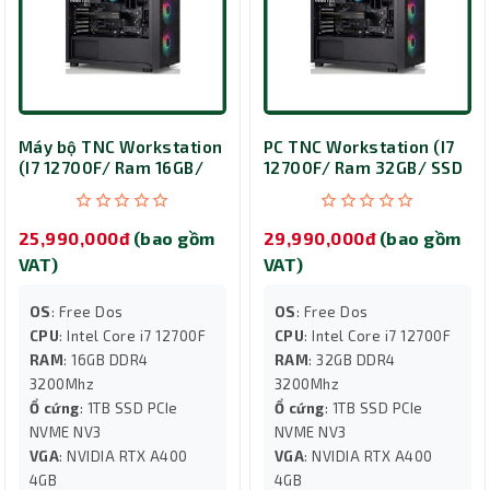
Máy bộ TNC Workstation
PC TNC Workstation (I7
(I7 12700F/ Ram 16GB/
12700F/ Ram 32GB/ SSD
SSD 1TB/ VGA A400 4GB)
1TB/ VGA A400 4GB)
25,990,000đ
(bao gồm
29,990,000đ
(bao gồm
VAT)
VAT)
OS
: Free Dos
OS
: Free Dos
CPU
: Intel Core i7 12700F
CPU
: Intel Core i7 12700F
RAM
: 16GB DDR4
RAM
: 32GB DDR4
3200Mhz
3200Mhz
Ổ cứng
: 1TB SSD PCIe
Ổ cứng
: 1TB SSD PCIe
NVME NV3
NVME NV3
VGA
: NVIDIA RTX A400
VGA
: NVIDIA RTX A400
4GB
4GB