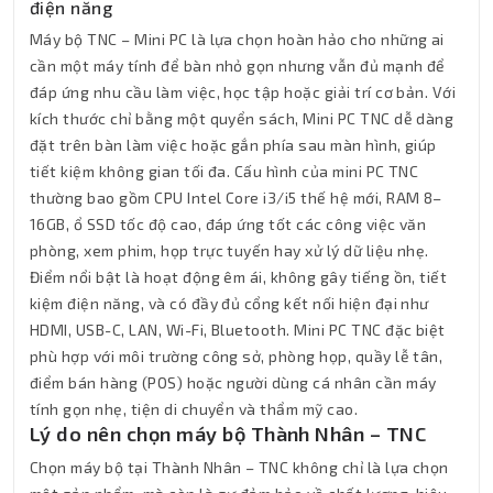
điện năng
Máy bộ TNC – Mini PC là lựa chọn hoàn hảo cho những ai
cần một máy tính để bàn nhỏ gọn nhưng vẫn đủ mạnh để
đáp ứng nhu cầu làm việc, học tập hoặc giải trí cơ bản. Với
kích thước chỉ bằng một quyển sách, Mini PC TNC dễ dàng
đặt trên bàn làm việc hoặc gắn phía sau màn hình, giúp
tiết kiệm không gian tối đa. Cấu hình của mini PC TNC
thường bao gồm CPU Intel Core i3/i5 thế hệ mới, RAM 8–
16GB, ổ SSD tốc độ cao, đáp ứng tốt các công việc văn
phòng, xem phim, họp trực tuyến hay xử lý dữ liệu nhẹ.
Điểm nổi bật là hoạt động êm ái, không gây tiếng ồn, tiết
kiệm điện năng, và có đầy đủ cổng kết nối hiện đại như
HDMI, USB-C, LAN, Wi-Fi, Bluetooth. Mini PC TNC đặc biệt
phù hợp với môi trường công sở, phòng họp, quầy lễ tân,
điểm bán hàng (POS) hoặc người dùng cá nhân cần máy
tính gọn nhẹ, tiện di chuyển và thẩm mỹ cao.
Lý do nên chọn máy bộ Thành Nhân – TNC
Chọn máy bộ tại Thành Nhân – TNC không chỉ là lựa chọn