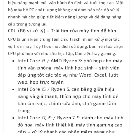
hiệu năng mạnh mẽ, vận hành ổn định và tuổi thọ cao. Một
bộ máy bộ PC chất lượng không chỉ đảm bảo tốc độ xử lý
nhanh mà còn giúp tiết kiệm năng lượng và dễ dàng nâng
cấp trong tương lai.
CPU (Bộ vi xử lý) – Trái tim của máy tính để bàn
CPU là linh kiện trung tâm chịu trách nhiệm xử lý mọi tác
vụ trên máy. Tùy theo mục đích sử dụng, bạn nên lựa chọn
CPU phù hợp với nhu cầu học tập, làm việc hay gaming.
Intel Core i3 / AMD Ryzen 3: phù hợp cho máy
tính văn phòng, máy tính học sinh – sinh viên,
đáp ứng tốt các tác vụ như Word, Excel, lướt
web, họp trực tuyến.
Intel Core i5 / Ryzen 5: cân bằng giữa hiệu
năng và giá thành, thích hợp cho máy tính để
bàn làm việc, chỉnh sửa ảnh, chơi game tầm
trung.
Intel Core i7, i9 / Ryzen 7, 9: dành cho máy tính
đồ họa, máy tính thiết kế, máy tính gaming cao
cấp – xử lý nhanh các phần mềm nặng như