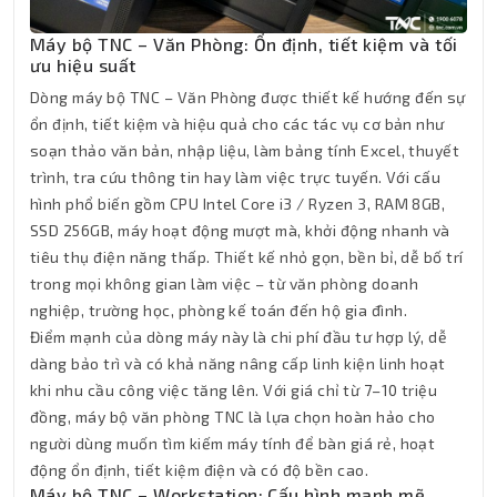
Máy bộ TNC – Văn Phòng: Ổn định, tiết kiệm và tối
ưu hiệu suất
Dòng máy bộ TNC – Văn Phòng được thiết kế hướng đến sự
ổn định, tiết kiệm và hiệu quả cho các tác vụ cơ bản như
soạn thảo văn bản, nhập liệu, làm bảng tính Excel, thuyết
trình, tra cứu thông tin hay làm việc trực tuyến. Với cấu
hình phổ biến gồm CPU Intel Core i3 / Ryzen 3, RAM 8GB,
SSD 256GB, máy hoạt động mượt mà, khởi động nhanh và
tiêu thụ điện năng thấp. Thiết kế nhỏ gọn, bền bỉ, dễ bố trí
trong mọi không gian làm việc – từ văn phòng doanh
nghiệp, trường học, phòng kế toán đến hộ gia đình.
Điểm mạnh của dòng máy này là chi phí đầu tư hợp lý, dễ
dàng bảo trì và có khả năng nâng cấp linh kiện linh hoạt
khi nhu cầu công việc tăng lên. Với giá chỉ từ 7–10 triệu
đồng, máy bộ văn phòng TNC là lựa chọn hoàn hảo cho
người dùng muốn tìm kiếm máy tính để bàn giá rẻ, hoạt
động ổn định, tiết kiệm điện và có độ bền cao.
Máy bộ TNC – Workstation: Cấu hình mạnh mẽ,