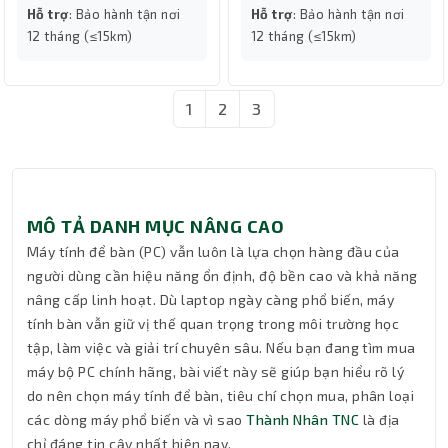
Hỗ trợ
: Bảo hành tận nơi
Hỗ trợ
: Bảo hành tận nơi
12 tháng (≤15km)
12 tháng (≤15km)
1
2
3
MÔ TẢ DANH MỤC NÂNG CAO
Máy tính để bàn (PC) vẫn luôn là lựa chọn hàng đầu của
người dùng cần hiệu năng ổn định, độ bền cao và khả năng
nâng cấp linh hoạt. Dù laptop ngày càng phổ biến, máy
tính bàn vẫn giữ vị thế quan trọng trong môi trường học
tập, làm việc và giải trí chuyên sâu. Nếu bạn đang tìm mua
máy bộ PC chính hãng, bài viết này sẽ giúp bạn hiểu rõ lý
do nên chọn máy tính để bàn, tiêu chí chọn mua, phân loại
các dòng máy phổ biến và vì sao
Thành Nhân TNC
là địa
chỉ đáng tin cậy nhất hiện nay.