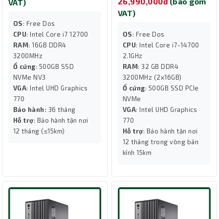
26,990,000đ
(bao gồm
VAT)
VAT)
OS
: Free Dos
CPU
: Intel Core i7 12700
OS
: Free Dos
RAM
: 16GB DDR4
CPU
: Intel Core i7-14700
3200MHz
2.1GHz
Ổ cứng
: 500GB SSD
RAM
: 32 GB DDR4
NVMe NV3
3200MHz (2x16GB)
VGA
: Intel UHD Graphics
Ổ cứng
: 500GB SSD PCIe
770
NVMe
Bảo hành:
36 tháng
VGA
: Intel UHD Graphics
Hỗ trợ
: Bảo hành tận nơi
770
12 tháng (≤15km)
Hỗ trợ
: Bảo hành tận nơi
12 tháng trong vòng bán
kính 15km