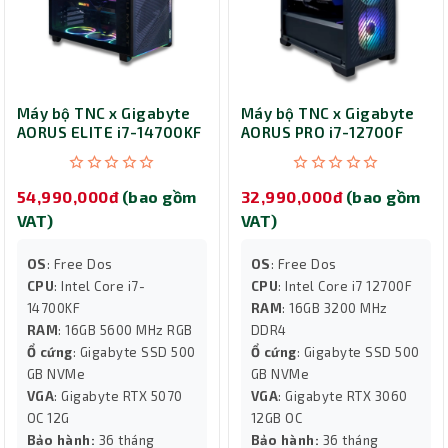
Máy bộ TNC x Gigabyte
Máy bộ TNC x Gigabyte
AORUS ELITE i7-14700KF
AORUS PRO i7-12700F
I7R16S5005070
I7R16S500V3060
54,990,000đ
(bao gồm
32,990,000đ
(bao gồm
VAT)
VAT)
OS
: Free Dos
OS
: Free Dos
CPU
: Intel Core i7-
CPU
: Intel Core i7 12700F
14700KF
RAM
: 16GB 3200 MHz
RAM
: 16GB 5600 MHz RGB
DDR4
Ổ cứng
: Gigabyte SSD 500
Ổ cứng
: Gigabyte SSD 500
GB NVMe
GB NVMe
VGA
: Gigabyte RTX 5070
VGA
: Gigabyte RTX 3060
OC 12G
12GB OC
Bảo hành:
36 tháng
Bảo hành:
36 tháng