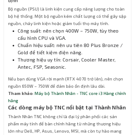
định
Bộ nguồn (PSU) là linh kiện cung cấp năng lượng cho toàn
bộ hệ thống. Một bộ nguồn kém chất lượng có thể gây sập
nguồn, cháy linh kiện hoặc giảm tuổi thọ máy tính.
Công suất: nên chọn 400W – 750W, tùy theo
cấu hình CPU và VGA.
Chuẩn hiệu suất: nên ưu tiên 80 Plus Bronze /
Gold để tiết kiệm điện năng.
Thương hiệu uy tín: Corsair, Cooler Master,
Antec, FSP, Seasonic.
Nếu bạn dùng VGA rời mạnh (RTX 4070 trở lên), nên chọn
nguồn 650W – 750W để đảm bảo ổn định lâu dài.
Tham khảo
:
Máy bộ Thành Nhân - TNC core i3 Hàng chính
hãng
Các dòng máy bộ TNC nổi bật tại Thành Nhân
Thành Nhân TNC không chỉ là đại lý phân phối các sản
phẩm máy tính để bàn chính hãng từ những thương hiệu
lớn như Dell, HP, Asus, Lenovo, MSI, mà còn tự hào mang