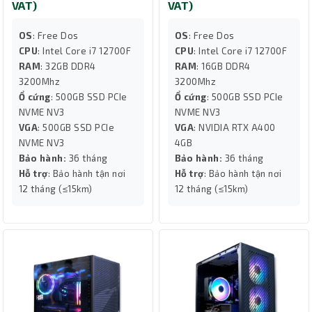
VAT)
VAT)
OS
: Free Dos
OS
: Free Dos
CPU
: Intel Core i7 12700F
CPU
: Intel Core i7 12700F
RAM
: 32GB DDR4
RAM
: 16GB DDR4
3200Mhz
3200Mhz
Ổ cứng
: 500GB SSD PCIe
Ổ cứng
: 500GB SSD PCIe
NVME NV3
NVME NV3
VGA
: 500GB SSD PCIe
VGA
: NVIDIA RTX A400
NVME NV3
4GB
Bảo hành:
36 tháng
Bảo hành:
36 tháng
Hỗ trợ
: Bảo hành tận nơi
Hỗ trợ
: Bảo hành tận nơi
12 tháng (≤15km)
12 tháng (≤15km)