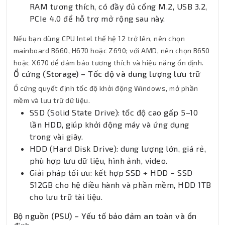
RAM tương thích, có đầy đủ cổng M.2, USB 3.2,
PCIe 4.0 để hỗ trợ mở rộng sau này.
Nếu bạn dùng CPU Intel thế hệ 12 trở lên, nên chọn
mainboard B660, H670 hoặc Z690; với AMD, nên chọn B650
hoặc X670 để đảm bảo tương thích và hiệu năng ổn định.
Ổ cứng (Storage) – Tốc độ và dung lượng lưu trữ
Ổ cứng quyết định tốc độ khởi động Windows, mở phần
mềm và lưu trữ dữ liệu.
SSD (Solid State Drive): tốc độ cao gấp 5–10
lần HDD, giúp khởi động máy và ứng dụng
trong vài giây.
HDD (Hard Disk Drive): dung lượng lớn, giá rẻ,
phù hợp lưu dữ liệu, hình ảnh, video.
Giải pháp tối ưu: kết hợp SSD + HDD – SSD
512GB cho hệ điều hành và phần mềm, HDD 1TB
cho lưu trữ tài liệu.
Bộ nguồn (PSU) – Yếu tố bảo đảm an toàn và ổn