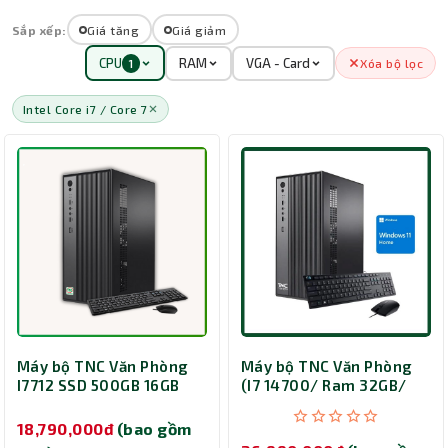
Sắp xếp:
Giá tăng
Giá giảm
CPU
RAM
VGA - Card
Xóa bộ lọc
1
Intel Core i7 / Core 7
Máy bộ TNC Văn Phòng
Máy bộ TNC Văn Phòng
I7712 SSD 500GB 16GB
(I7 14700/ Ram 32GB/
SSD 500GB/ Win)
18,790,000đ
(bao gồm