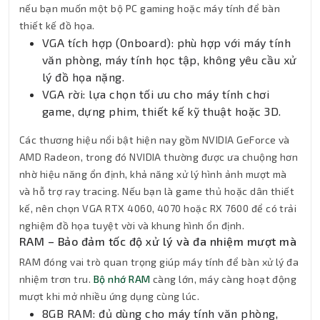
nếu bạn muốn một bộ PC gaming hoặc máy tính để bàn
thiết kế đồ họa.
VGA tích hợp (Onboard): phù hợp với máy tính
văn phòng, máy tính học tập, không yêu cầu xử
lý đồ họa nặng.
VGA rời: lựa chọn tối ưu cho máy tính chơi
game, dựng phim, thiết kế kỹ thuật hoặc 3D.
Các thương hiệu nổi bật hiện nay gồm NVIDIA GeForce và
AMD Radeon, trong đó NVIDIA thường được ưa chuộng hơn
nhờ hiệu năng ổn định, khả năng xử lý hình ảnh mượt mà
và hỗ trợ ray tracing. Nếu bạn là game thủ hoặc dân thiết
kế, nên chọn VGA RTX 4060, 4070 hoặc RX 7600 để có trải
nghiệm đồ họa tuyệt vời và khung hình ổn định.
RAM – Bảo đảm tốc độ xử lý và đa nhiệm mượt mà
RAM đóng vai trò quan trọng giúp máy tính để bàn xử lý đa
nhiệm trơn tru.
Bộ nhớ RAM
càng lớn, máy càng hoạt động
mượt khi mở nhiều ứng dụng cùng lúc.
8GB RAM: đủ dùng cho máy tính văn phòng,