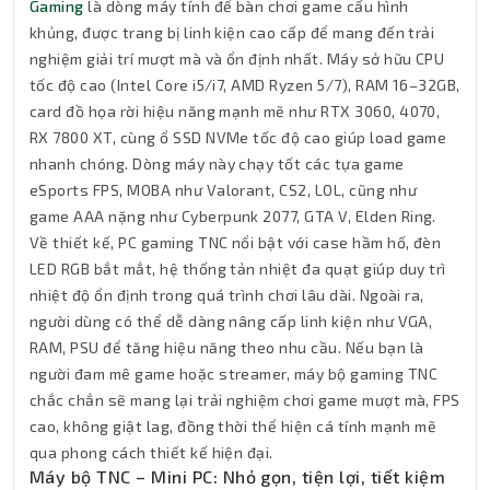
Gaming
là dòng máy tính để bàn chơi game cấu hình
khủng, được trang bị linh kiện cao cấp để mang đến trải
nghiệm giải trí mượt mà và ổn định nhất. Máy sở hữu CPU
tốc độ cao (Intel Core i5/i7, AMD Ryzen 5/7), RAM 16–32GB,
card đồ họa rời hiệu năng mạnh mẽ như RTX 3060, 4070,
RX 7800 XT, cùng ổ SSD NVMe tốc độ cao giúp load game
nhanh chóng. Dòng máy này chạy tốt các tựa game
eSports FPS, MOBA như Valorant, CS2, LOL, cũng như
game AAA nặng như Cyberpunk 2077, GTA V, Elden Ring.
Về thiết kế, PC gaming TNC nổi bật với case hầm hố, đèn
LED RGB bắt mắt, hệ thống tản nhiệt đa quạt giúp duy trì
nhiệt độ ổn định trong quá trình chơi lâu dài. Ngoài ra,
người dùng có thể dễ dàng nâng cấp linh kiện như VGA,
RAM, PSU để tăng hiệu năng theo nhu cầu. Nếu bạn là
người đam mê game hoặc streamer, máy bộ gaming TNC
chắc chắn sẽ mang lại trải nghiệm chơi game mượt mà, FPS
cao, không giật lag, đồng thời thể hiện cá tính mạnh mẽ
qua phong cách thiết kế hiện đại.
Máy bộ TNC – Mini PC: Nhỏ gọn, tiện lợi, tiết kiệm