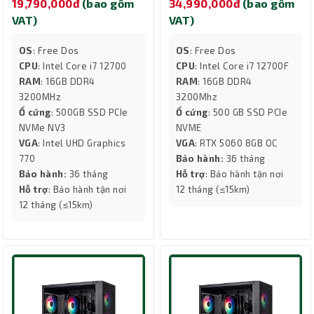
19,790,000đ
(bao gồm
34,990,000đ
(bao gồm
VAT)
VAT)
OS
: Free Dos
OS
: Free Dos
CPU
: Intel Core i7 12700
CPU
: Intel Core i7 12700F
RAM
: 16GB DDR4
RAM
: 16GB DDR4
3200MHz
3200Mhz
Ổ cứng
: 500GB SSD PCIe
Ổ cứng
: 500 GB SSD PCIe
NVMe NV3
NVME
VGA
: Intel UHD Graphics
VGA
: RTX 5060 8GB OC
770
Bảo hành:
36 tháng
Bảo hành:
36 tháng
Hỗ trợ
: Bảo hành tận nơi
Hỗ trợ
: Bảo hành tận nơi
12 tháng (≤15km)
12 tháng (≤15km)