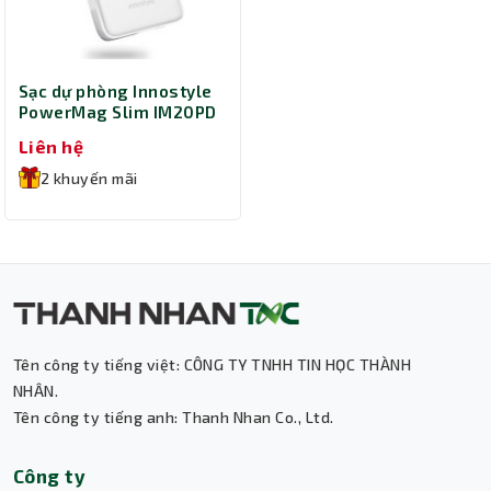
Sạc dự phòng Innostyle
PowerMag Slim IM20PD
10000mAh IM20PDSLV
Liên hệ
(Bạc)
2 khuyến mãi
Tên công ty tiếng việt: CÔNG TY TNHH TIN HỌC THÀNH
Thành Nhân TNC
NHÂN.
Tên công ty tiếng anh: Thanh Nhan Co., Ltd.
Trợ lý AI • Phản hồi tức thì
Công ty