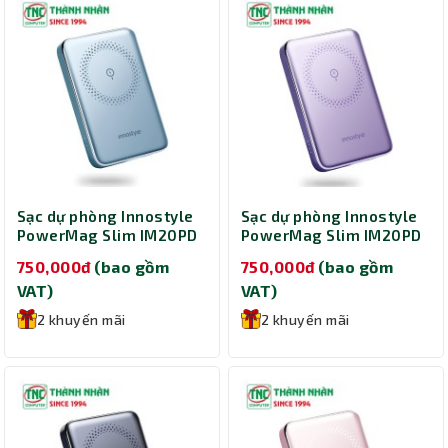
Sạc dự phòng Innostyle
Sạc dự phòng Innostyle
PowerMag Slim IM20PD
PowerMag Slim IM20PD
10000mAh IM20PDBB
10000mAh IM20PDLV
750,000đ
(bao gồm
750,000đ
(bao gồm
(Xanh)
(Tím)
VAT)
VAT)
2 khuyến mãi
2 khuyến mãi