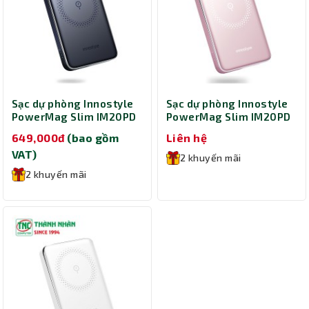
Sạc dự phòng Innostyle
Sạc dự phòng Innostyle
PowerMag Slim IM20PD
PowerMag Slim IM20PD
10000mAh IM20PDGY
10000mAh IM20PDBP
649,000đ
(bao gồm
Liên hệ
(Xám)
(Hồng)
VAT)
2 khuyến mãi
2 khuyến mãi