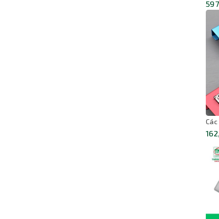
597
Các
162