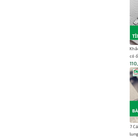
Khắ
có ổ
110
7 C
lun