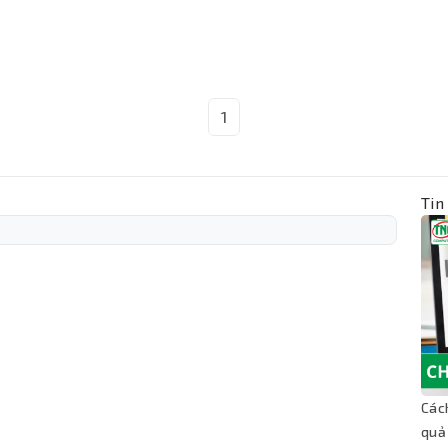
1
Tin
Các
quả