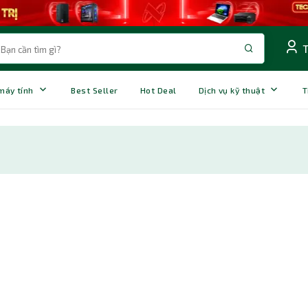
 máy tính
Best Seller
Hot Deal
Dịch vụ kỹ thuật
T