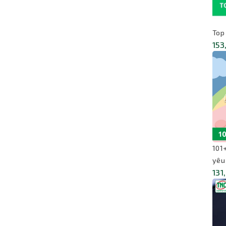
Top
153
101
yêu
131