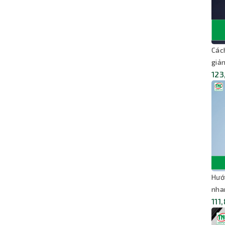
Các
giản
123
Hướ
nha
111