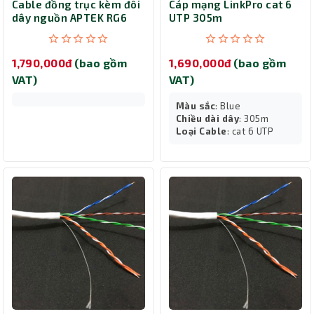
Cable đồng trục kèm đôi
Cáp mạng LinkPro cat 6
dây nguồn APTEK RG6
UTP 305m
305m 603-1208
1,790,000đ
(bao gồm
1,690,000đ
(bao gồm
VAT)
VAT)
Màu sắc
: Blue
Chiều dài dây
: 305m
Loại Cable
: cat 6 UTP