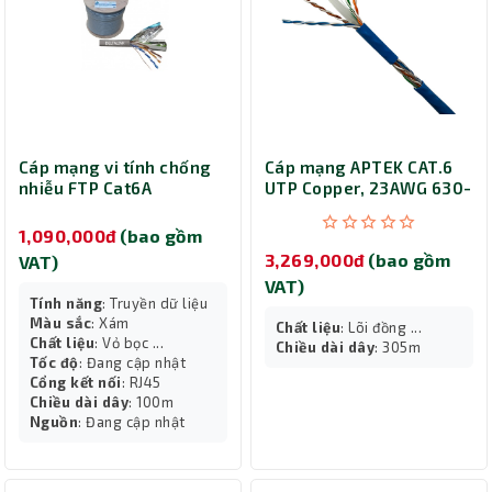
Cáp mạng vi tính chống
Cáp mạng APTEK CAT.6
nhiễu FTP Cat6A
UTP Copper, 23AWG 630-
Deltalink 100 mét FTP-
1102-2
6A-100
1,090,000đ
(bao gồm
3,269,000đ
(bao gồm
VAT)
VAT)
Tính năng
: Truyền dữ liệu
Màu sắc
: Xám
Chất liệu
: Lõi đồng ...
Chất liệu
: Vỏ bọc ...
Chiều dài dây
: 305m
Tốc độ
: Đang cập nhật
Cổng kết nối
: RJ45
Chiều dài dây
: 100m
Nguồn
: Đang cập nhật