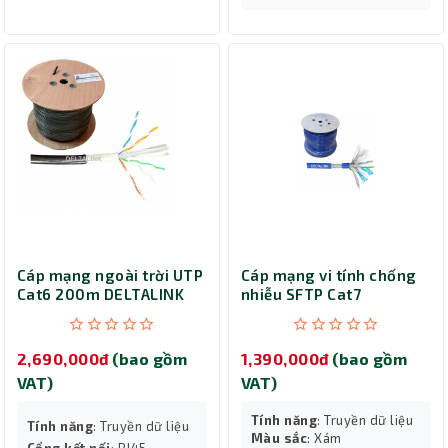
Cáp mạng ngoài trời UTP
Cáp mạng vi tính chống
Cat6 200m DELTALINK
nhiễu SFTP Cat7
UTP-6-O-200
Deltalink 100 mét SFTP-
7-100
2,690,000đ
(bao gồm
1,390,000đ
(bao gồm
VAT)
VAT)
Tính năng
: Truyền dữ liệu
Tính năng
: Truyền dữ liệu
Màu sắc
: Xám