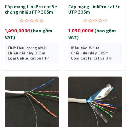
Cáp mạng LinkPro cat 5e
Cáp mạng LinkPro cat 5e
chống nhiễu FTP 305m
UTP 305m
1,490,000đ
(bao gồm
1,090,000đ
(bao gồm
VAT)
VAT)
Chất liệu
: chống nhiễu
Màu sắc
: White
Chiều dài dây
: 305m
Chiều dài dây
: 305m
Loại Cable
: cat 5e FTP
Loại Cable
: cat 5e UTP