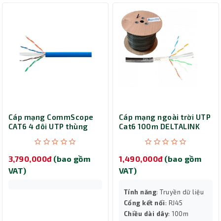
Cáp mạng CommScope
Cáp mạng ngoài trời UTP
CAT6 4 đôi UTP thùng
Cat6 100m DELTALINK
305m màu xanh dương
UTP-6-O-100
(1427071-6)
3,790,000đ
(bao gồm
1,490,000đ
(bao gồm
VAT)
VAT)
Tính năng
: Truyền dữ liệu
Cổng kết nối
: RJ45
Chiều dài dây
: 100m