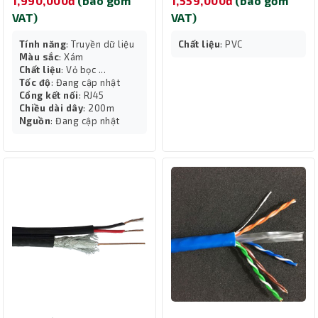
1,990,000đ
(bao gồm
1,559,000đ
(bao gồm
VAT)
VAT)
Tính năng
: Truyền dữ liệu
Chất liệu
: PVC
Màu sắc
: Xám
Chất liệu
: Vỏ bọc ...
Tốc độ
: Đang cập nhật
Cổng kết nối
: RJ45
Chiều dài dây
: 200m
Nguồn
: Đang cập nhật