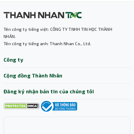
Tên công ty tiếng việt: CÔNG TY TNHH TIN HỌC THÀNH
Thành Nhân TNC
NHÂN.
Tên công ty tiếng anh: Thanh Nhan Co., Ltd.
Trợ lý AI • Phản hồi tức thì
Công ty
Cộng đồng Thành Nhân
Đăng ký nhận bản tin của chúng tôi