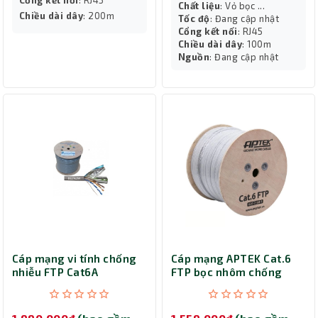
Cổng kết nối
: RJ45
Chất liệu
: Vỏ bọc ...
Chiều dài dây
: 200m
Tốc độ
: Đang cập nhật
Cổng kết nối
: RJ45
Chiều dài dây
: 100m
Nguồn
: Đang cập nhật
Cáp mạng vi tính chống
Cáp mạng APTEK Cat.6
nhiễu FTP Cat6A
FTP bọc nhôm chống
Deltalink 200 mét FTP-
nhiễu 23AWG 305m 630-
6A-200
2104-1