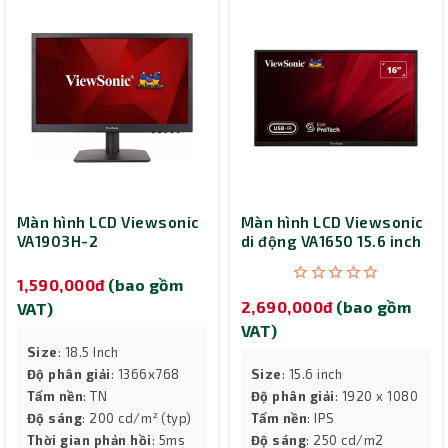
Màn hình LCD Viewsonic
Màn hình LCD Viewsonic
VA1903H-2
di động VA1650 15.6 inch
FHD IPS
1,590,000đ
(bao gồm
2,690,000đ
(bao gồm
VAT)
VAT)
Size
: 18.5 Inch
Độ phân giải
: 1366x768
Size
: 15.6 inch
Tấm nền
: TN
Độ phân giải
: 1920 x 1080
Độ sáng
: 200 cd/m² (typ)
Tấm nền
: IPS
Thời gian phản hồi
: 5ms
Độ sáng
: 250 cd/m2