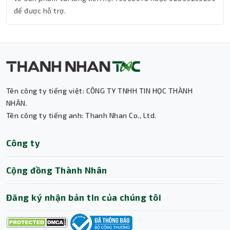
để được hỗ trợ.
Tên công ty tiếng việt: CÔNG TY TNHH TIN HỌC THÀNH
Thành Nhân TNC
NHÂN.
Tên công ty tiếng anh: Thanh Nhan Co., Ltd.
Trợ lý AI • Phản hồi tức thì
Công ty
Cộng đồng Thành Nhân
Đăng ký nhận bản tin của chúng tôi