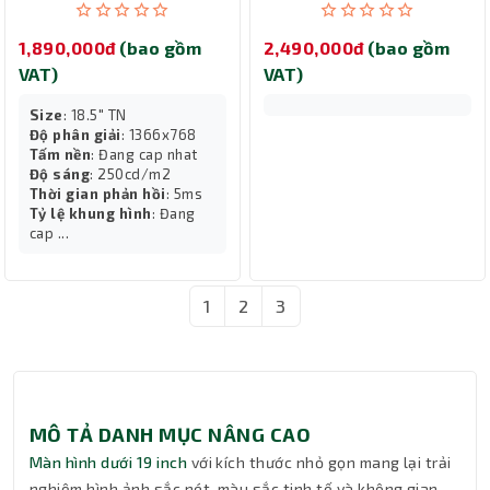
1,890,000đ
(bao gồm
2,490,000đ
(bao gồm
VAT)
VAT)
Size
: 18.5" TN
Độ phân giải
: 1366x768
Tấm nền
: Đang cap nhat
Độ sáng
: 250cd/m2
Thời gian phản hồi
: 5ms
Tỷ lệ khung hình
: Đang
cap ...
1
2
3
MÔ TẢ DANH MỤC NÂNG CAO
Màn hình dưới 19 inch
với kích thước nhỏ gọn mang lại trải
nghiệm hình ảnh sắc nét, màu sắc tinh tế và không gian