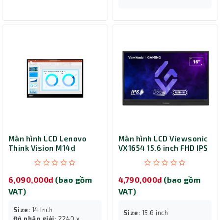
Màn hình LCD Lenovo
Màn hình LCD Viewsonic
Think Vision M14d
VX1654 15.6 inch FHD IPS
63AAUAR6WW
6,090,000đ
(bao gồm
4,790,000đ
(bao gồm
VAT)
VAT)
Size
: 14 Inch
Size
: 15.6 inch
Độ phân giải
: 2240 x ...