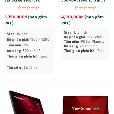
ZenScreen MB16FC
66E4UAC1WW 15.6 inch
IPS
3,350,000đ
(bao gồm
4,190,000đ
(bao gồm
VAT)
VAT)
Size
: 15.6 inch
Size
: 16 inch
Độ phân giải
: 1920x1080
Độ phân giải
: 1920 x 1200
Tấm nền
: IPS (In-Plane ...
Tấm nền
: IPS
Độ sáng
: 250 cd/m²
Độ sáng
: 300 cd/m2
Thời gian phản hồi
: 6ms
...
Thời gian phản hồi
: 5ms
...
Tần số quét
: 75 Hz