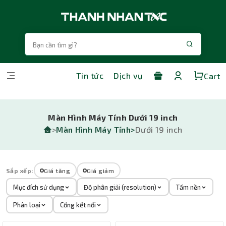
Tin tức
Dịch vụ
Cart
Màn Hình Máy Tính Dưới 19 inch
>
Màn Hình Máy Tính>
Dưới 19 inch
Sắp xếp:
Giá tăng
Giá giảm
Mục đích sử dụng
Độ phân giải (resolution)
Tấm nền
Phân loại
Cổng kết nối