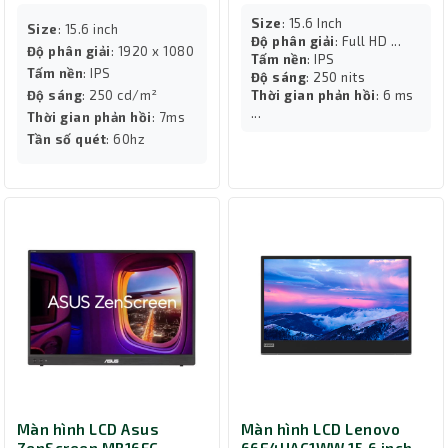
Size
: 15.6 Inch
Size
: 15.6 inch
Độ phân giải
: Full HD ...
Độ phân giải
: 1920 x 1080
Tấm nền
: IPS
Tấm nền
: IPS
Độ sáng
: 250 nits
Độ sáng
: 250 cd/m²
Thời gian phản hồi
: 6 ms
...
Thời gian phản hồi
: 7ms
Tần số quét
: 60hz
Màn hình LCD Asus
Màn hình LCD Lenovo