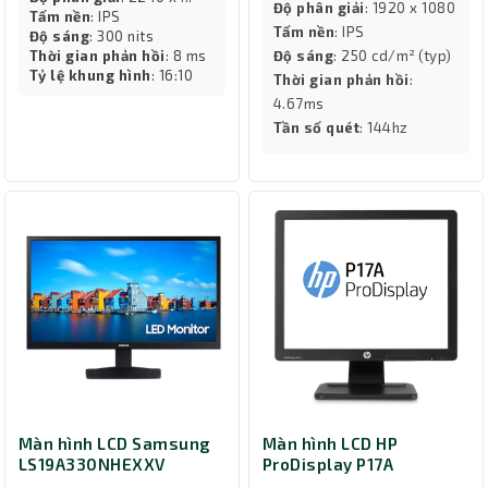
Độ phân giải
: 1920 x 1080
Tấm nền
: IPS
Tấm nền
: IPS
Độ sáng
: 300 nits
Thời gian phản hồi
: 8 ms
Độ sáng
: 250 cd/m² (typ)
Tỷ lệ khung hình
: 16:10
Thời gian phản hồi
:
4.67ms
Tần số quét
: 144hz
Màn hình LCD Samsung
Màn hình LCD HP
LS19A330NHEXXV
ProDisplay P17A
F4M97AA