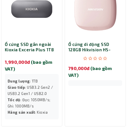
Ổ cứng SSD gắn ngoài
Ổ cứng di động SSD
Kioxia Exceria Plus 1TB
128GB Hikvision HS-
LXD10S001TG8
ESSD-T100I (Pink)
1,990,000đ
(bao gồm
790,000đ
(bao gồm
VAT)
VAT)
Dung lượng
: 1TB
Giao tiếp
: USB3.2 Gen2 /
USB3.2 Gen1 / USB2.0
Tốc độ
: Đọc: 1050MB/s;
Ghi: 1000MB/s
Hãng sản xuất
: Kioxia