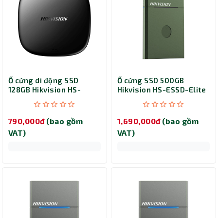
Ổ cứng di động SSD
Ổ cứng SSD 500GB
128GB Hikvision HS-
Hikvision HS-ESSD-Elite
ESSD-T100I (Black)
7 Touch (Green)
790,000đ
(bao gồm
1,690,000đ
(bao gồm
VAT)
VAT)