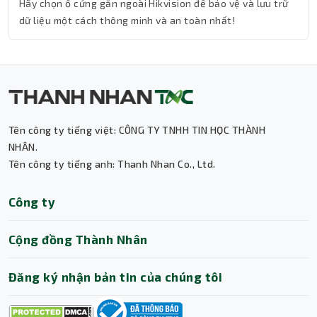
Hãy chọn ổ cứng gắn ngoài Hikvision để bảo vệ và lưu trữ
dữ liệu một cách thông minh và an toàn nhất!
Tên công ty tiếng việt: CÔNG TY TNHH TIN HỌC THÀNH
Thành Nhân TNC
NHÂN.
Tên công ty tiếng anh: Thanh Nhan Co., Ltd.
Trợ lý AI • Phản hồi tức thì
Công ty
Cộng đồng Thành Nhân
Đăng ký nhận bản tin của chúng tôi