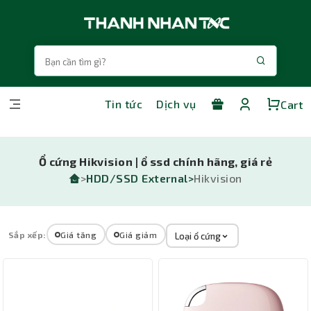
Tin tức
Dịch vụ
Cart
Ổ cứng Hikvision | ổ ssd chính hãng, giá rẻ
>
HDD/SSD External>
Hikvision
Sắp xếp:
Giá tăng
Giá giảm
Loại ổ cứng