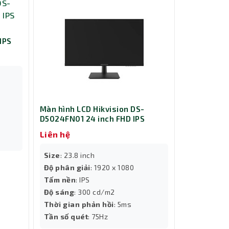
IPS
Màn hình LCD Hikvision DS-
D5024FN01 24 inch FHD IPS
Liên hệ
Size
: 23.8 inch
Độ phân giải
: 1920 x 1080
Tấm nền
: IPS
Độ sáng
: 300 cd/m2
Thời gian phản hồi
: 5ms
Tần số quét
: 75Hz