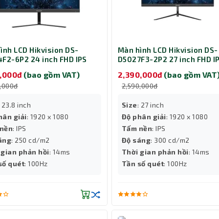
ình LCD Hikvision DS-
Màn hình LCD Hikvision DS-
F2-6P2 24 inch FHD IPS
D5027F3-2P2 27 inch FHD I
0,000đ
(bao gồm VAT)
2,390,000đ
(bao gồm VAT
0,000đ
2,590,000đ
: 23.8 inch
Size
: 27 inch
hân giải
: 1920 x 1080
Độ phân giải
: 1920 x 1080
nền
: IPS
Tấm nền
: IPS
áng
: 250 cd/m2
Độ sáng
: 300 cd/m2
 gian phản hồi
: 14ms
Thời gian phản hồi
: 14ms
số quét
: 100Hz
Tần số quét
: 100Hz