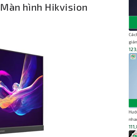
 Màn hình Hikvision
Các
giản
123
Hướ
nha
111