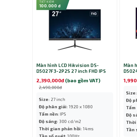
TIẾT KIỆM
100.000 đ
Màn hình LCD Hikvision DS-
Màn h
D5027F3-2P2S 27 inch FHD IPS
D5024
2,390,000đ
(bao gồm VAT)
1,99
2,490,000đ
Size
Size
: 27 inch
Độ p
Độ phân giải
: 1920 x 1080
Tấm 
Tấm nền
: IPS
Độ s
Độ sáng
: 300 cd/m2
Thời
Thời gian phản hồi
: 14ms
Tần 
Tần số quét
: 100Hz