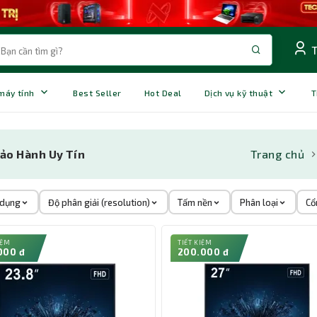
 máy tính
Best Seller
Hot Deal
Dịch vụ kỹ thuật
T
Bảo Hành Uy Tín
Trang chủ
 dụng
Độ phân giải (resolution)
Tấm nền
Phân loại
Cổ
IỆM
TIẾT KIỆM
000 đ
200.000 đ