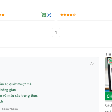
1
Tin
Ẩn
à tần số quét mượt mà
 không gian
ìn và màu sắc trung thực
ch
Các
Xem thêm
quả