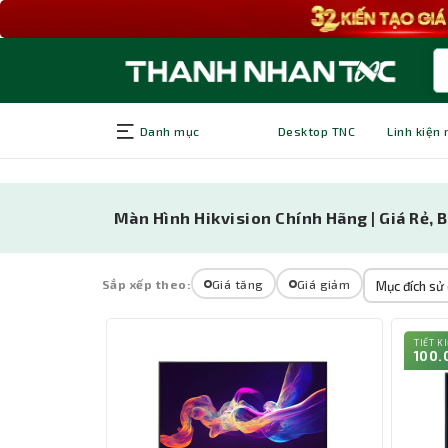
Danh mục
Desktop TNC
Linh kiện
Màn Hình Hikvision Chính Hãng | Giá Rẻ, 
Sắp xếp theo:
Giá tăng
Giá giảm
Mục đích sử
TIẾT K
100.