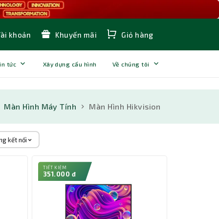
Tài khoản
Khuyến mãi
Giỏ hàng
in tức
Xây dựng cấu hình
Về chúng tôi
Màn Hình Máy Tính
Màn Hình Hikvision
ng kết nối
TIẾT KIỆM
351.000 đ