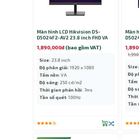
Màn hình LCD Hikvision DS-
Màn h
D5024F2-AV2 23.8 inch FHD VA
D5024
1,890,000đ
(bao gồm VAT)
1,89
1,99
Size
: 23.8 inch
Size
Độ phân giải
: 1920 x 1080
Độ p
Tấm nền
: VA
Tấm 
Độ sáng
: 250 cd/m2
Độ s
Thời gian phản hồi
: 7ms
Thời
Tần số quét
: 100Hz
Tần 