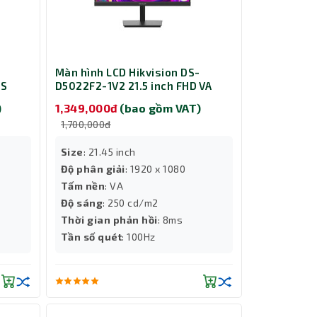
Màn hình LCD Hikvision DS-
PS
D5022F2-1V2 21.5 inch FHD VA
)
1,349,000đ
(bao gồm VAT)
1,700,000đ
Size
: 21.45 inch
Độ phân giải
: 1920 x 1080
Tấm nền
: VA
Độ sáng
: 250 cd/m2
Thời gian phản hồi
: 8ms
Tần số quét
: 100Hz