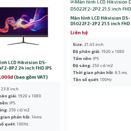
Màn hình LCD Hikvision DS-
D5022F2-2P2 21.5 inch FHD 
Liên hệ
Size
: 21.45 inch
Độ phân giải
: 1920 x 1080
Tấm nền
: IPS
ình LCD Hikvision DS-
Độ sáng
: 250 cd/m2
F2-BP2 24 inch FHD IPS
Thời gian phản hồi
: 6.5 ms
0,000đ
(bao gồm VAT)
Tần số quét
: 100Hz
: 23.8 inch
hân giải
: 1920 x 1080
nền
: IPS
áng
: 250 cd/m2
 gian phản hồi
: 14ms
số quét
: 100Hz