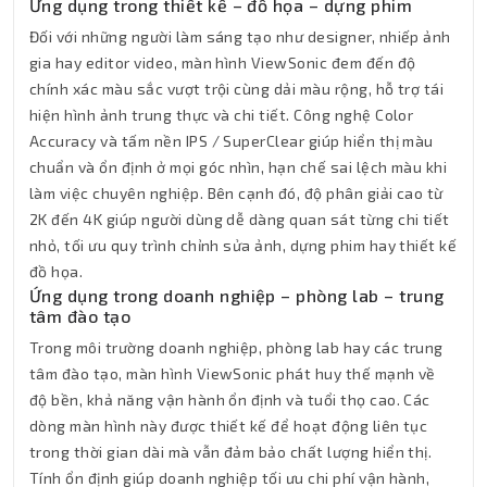
Ứng dụng trong thiết kế – đồ họa – dựng phim
Đối với những người làm sáng tạo như designer, nhiếp ảnh
gia hay editor video, màn hình ViewSonic đem đến độ
chính xác màu sắc vượt trội cùng dải màu rộng, hỗ trợ tái
hiện hình ảnh trung thực và chi tiết. Công nghệ Color
Accuracy và tấm nền IPS / SuperClear giúp hiển thị màu
chuẩn và ổn định ở mọi góc nhìn, hạn chế sai lệch màu khi
làm việc chuyên nghiệp. Bên cạnh đó, độ phân giải cao từ
2K đến 4K giúp người dùng dễ dàng quan sát từng chi tiết
nhỏ, tối ưu quy trình chỉnh sửa ảnh, dựng phim hay thiết kế
đồ họa.
Ứng dụng trong doanh nghiệp – phòng lab – trung
tâm đào tạo
Trong môi trường doanh nghiệp, phòng lab hay các trung
tâm đào tạo, màn hình ViewSonic phát huy thế mạnh về
độ bền, khả năng vận hành ổn định và tuổi thọ cao. Các
dòng màn hình này được thiết kế để hoạt động liên tục
trong thời gian dài mà vẫn đảm bảo chất lượng hiển thị.
Tính ổn định giúp doanh nghiệp tối ưu chi phí vận hành,