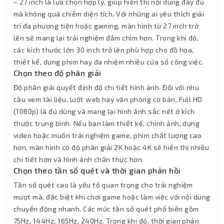
– 27 inch là lựa chọn hợp lý, giúp hiển thị nội dung đầy đủ
mà không quá chiếm diện tích. Với những ai yêu thích giải
trí đa phương tiện hoặc gaming, màn hình từ 27 inch trở
lên sẽ mang lại trải nghiệm đắm chìm hơn. Trong khi đó,
các kích thước lớn 30 inch trở lên phù hợp cho đồ họa,
thiết kế, dựng phim hay đa nhiệm nhiều cửa sổ công việc.
Chọn theo độ phân giải
Độ phân giải quyết định độ chi tiết hình ảnh. Đối với nhu
cầu xem tài liệu, lướt web hay văn phòng cơ bản, Full HD
(1080p) là đủ dùng và mang lại hình ảnh sắc nét ở kích
thước trung bình. Nếu bạn làm thiết kế, chỉnh ảnh, dựng
video hoặc muốn trải nghiệm game, phim chất lượng cao
hơn, màn hình có độ phân giải 2K hoặc 4K sẽ hiển thị nhiều
chi tiết hơn và hình ảnh chân thực hơn.
Chọn theo tần số quét và thời gian phản hồi
Tần số quét cao là yếu tố quan trọng cho trải nghiệm
mượt mà, đặc biệt khi chơi game hoặc làm việc với nội dung
chuyển động nhanh. Các mức tần số quét phổ biến gồm
75Hz, 144Hz, 165Hz, 240Hz. Trong khi đó, thời gian phản