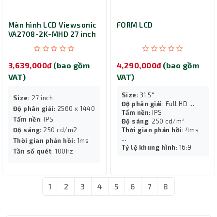
Màn hình LCD Viewsonic
FORM LCD
VA2708-2K-MHD 27 inch
2K IPS
3,639,000đ
(bao gồm
4,290,000đ
(bao gồm
VAT)
VAT)
Size
: 31.5"
Size
: 27 inch
Độ phân giải
: Full HD ...
Độ phân giải
: 2560 x 1440
Tấm nền
: IPS
Tấm nền
: IPS
Độ sáng
: 250 cd/m²
Độ sáng
: 250 cd/m2
Thời gian phản hồi
: 4ms
...
Thời gian phản hồi
: 1ms
Tỷ lệ khung hình
: 16:9
Tần số quét
: 100Hz
1
2
3
4
5
6
7
8