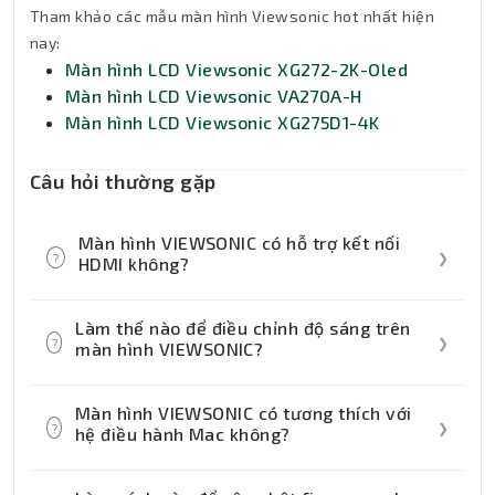
Tham khảo các mẫu màn hình Viewsonic hot nhất hiện
nay:
Màn hình LCD Viewsonic XG272-2K-Oled
Màn hình LCD Viewsonic VA270A-H
Màn hình LCD Viewsonic XG275D1-4K
Câu hỏi thường gặp
Màn hình VIEWSONIC có hỗ trợ kết nối
Thành Nhân TNC
?
❯
HDMI không?
Trợ lý AI • Phản hồi tức thì
Có, hầu hết các màn hình VIEWSONIC đều
Làm thế nào để điều chỉnh độ sáng trên
hỗ trợ kết nối HDMI.
?
❯
màn hình VIEWSONIC?
Bạn có thể điều chỉnh độ sáng thông qua
Màn hình VIEWSONIC có tương thích với
menu cài đặt trên màn hình, thường được
?
❯
hệ điều hành Mac không?
truy cập bằng các nút điều khiển ở mặt sau
hoặc bên dưới màn hình.
Có, màn hình VIEWSONIC tương thích với cả