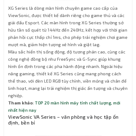
XG Series là dòng màn hình chuyên game cao cấp của
ViewSonic, được thiết kế dành riêng cho game thủ và các
giải đấu Esport. Các màn hình trong XG Series thường sở
hữu tần số quét từ 144Hz đến 240Hz, kết hợp với thời gian
phản hồi cực thấp chỉ 1ms, cho phép trải nghiệm chơi game
mượt mà, giảm hiện tượng xé hình và giật lag.
Màu sắc hiển thị sống động, độ tương phản cao, cùng các
công nghệ đồng bộ như FreeSync và G-Sync giúp khung
hình ổn định trong các pha hành động nhanh. Ngoài hiệu
năng gaming, thiết kế XG Series cũng mang phong cách
thể thao, với đèn LED RGB tùy chỉnh, viền mỏng và chân đế
linh hoạt, mang lại trải nghiệm thị giác ấn tượng và chuyên
nghiệp.
Tham khảo
:
TOP 20 màn hình máy tính chất lượng, mới
nhất hiện nay
ViewSonic VA Series – văn phòng và học tập ổn
định, bền bỉ