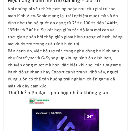
Hiệu năng mạnh mẽ cho Gaming – Giải trí
Với những ai yêu thích gaming hoặc nhu cầu giải trí cao,
màn hình ViewSonic mang lại trải nghiệm mượt mà và ổn
định nhờ tần số quét đa dạng từ 75Hz, 100Hz đến 144Hz,
165Hz và 240Hz. Sự kết hợp giữa tốc độ làm mới cao và
thời gian phản hồi thấp giúp giảm hiện tượng xé hình, bóng
mờ và độ trễ trong quá trình hiển thị.
Bên cạnh đó, việc hỗ trợ các công nghệ đồng bộ hình ảnh
như FreeSync và G-Sync giúp khung hình ổn định hơn,
chuyển động mượt mà hơn, đặc biệt khi chơi các tựa game
hành động nhanh hay Esport cạnh tranh. Nhờ vậy, người
dùng luôn có thể tận hưởng trải nghiệm chiến game đã
mắt và đầy cảm xúc.
Thiết kế hiện đại – phù hợp nhiều không gian