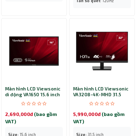
Tần số quét
: 120Hz
Màn hình LCD Viewsonic
Màn hình LCD Viewsonic
di động VA1650 15.6 inch
VA3208-4K-MHD 31.5
FHD IPS
inch UHD VA
2,690,000đ
(bao gồm
5,990,000đ
(bao gồm
VAT)
VAT)
Size
: 15.6 inch
Size
: 31.5 inch