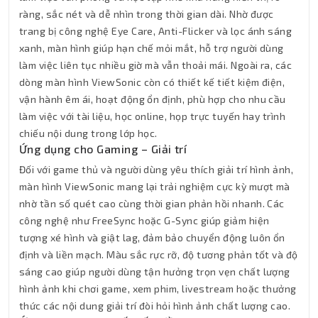
ràng, sắc nét và dễ nhìn trong thời gian dài. Nhờ được
trang bị công nghệ Eye Care, Anti-Flicker và lọc ánh sáng
xanh, màn hình giúp hạn chế mỏi mắt, hỗ trợ người dùng
làm việc liên tục nhiều giờ mà vẫn thoải mái. Ngoài ra, các
dòng màn hình ViewSonic còn có thiết kế tiết kiệm điện,
vận hành êm ái, hoạt động ổn định, phù hợp cho nhu cầu
làm việc với tài liệu, học online, họp trực tuyến hay trình
chiếu nội dung trong lớp học.
Ứng dụng cho Gaming – Giải trí
Đối với game thủ và người dùng yêu thích giải trí hình ảnh,
màn hình ViewSonic mang lại trải nghiệm cực kỳ mượt mà
nhờ tần số quét cao cùng thời gian phản hồi nhanh. Các
công nghệ như FreeSync hoặc G-Sync giúp giảm hiện
tượng xé hình và giật lag, đảm bảo chuyển động luôn ổn
định và liền mạch. Màu sắc rực rỡ, độ tương phản tốt và độ
sáng cao giúp người dùng tận hưởng trọn vẹn chất lượng
hình ảnh khi chơi game, xem phim, livestream hoặc thưởng
thức các nội dung giải trí đòi hỏi hình ảnh chất lượng cao.