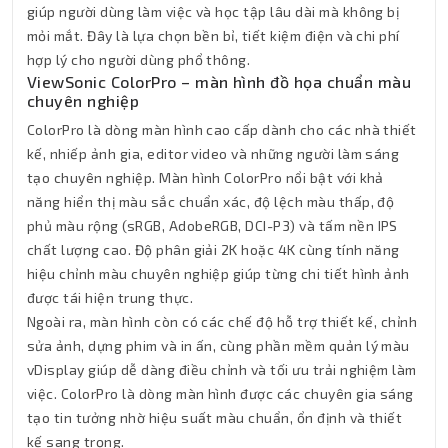
giúp người dùng làm việc và học tập lâu dài mà không bị
mỏi mắt. Đây là lựa chọn bền bỉ, tiết kiệm điện và chi phí
hợp lý cho người dùng phổ thông.
ViewSonic ColorPro – màn hình đồ họa chuẩn màu
chuyên nghiệp
ColorPro là dòng màn hình cao cấp dành cho các nhà thiết
kế, nhiếp ảnh gia, editor video và những người làm sáng
tạo chuyên nghiệp. Màn hình ColorPro nổi bật với khả
năng hiển thị màu sắc chuẩn xác, độ lệch màu thấp, độ
phủ màu rộng (sRGB, AdobeRGB, DCI-P3) và tấm nền IPS
chất lượng cao. Độ phân giải 2K hoặc 4K cùng tính năng
hiệu chỉnh màu chuyên nghiệp giúp từng chi tiết hình ảnh
được tái hiện trung thực.
Ngoài ra, màn hình còn có các chế độ hỗ trợ thiết kế, chỉnh
sửa ảnh, dựng phim và in ấn, cùng phần mềm quản lý màu
vDisplay giúp dễ dàng điều chỉnh và tối ưu trải nghiệm làm
việc. ColorPro là dòng màn hình được các chuyên gia sáng
tạo tin tưởng nhờ hiệu suất màu chuẩn, ổn định và thiết
kế sang trọng.