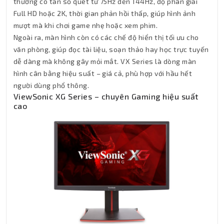
thường có tần số quét từ 75Hz đến 144Hz, độ phân giải
Full HD hoặc 2K, thời gian phản hồi thấp, giúp hình ảnh
mượt mà khi chơi game nhẹ hoặc xem phim.
Ngoài ra, màn hình còn có các chế độ hiển thị tối ưu cho
văn phòng, giúp đọc tài liệu, soạn thảo hay học trực tuyến
dễ dàng mà không gây mỏi mắt. VX Series là dòng màn
hình cân bằng hiệu suất – giá cả, phù hợp với hầu hết
người dùng phổ thông.
ViewSonic XG Series – chuyên Gaming hiệu suất
cao