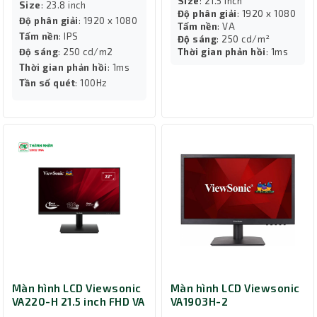
Size
: 21.5 inch
Size
: 23.8 inch
Độ phân giải
: 1920 x 1080
Độ phân giải
: 1920 x 1080
Tấm nền
: VA
Tấm nền
: IPS
Độ sáng
: 250 cd/m²
Độ sáng
: 250 cd/m2
Thời gian phản hồi
: 1ms
Thời gian phản hồi
: 1ms
Tần số quét
: 100Hz
Màn hình LCD Viewsonic
Màn hình LCD Viewsonic
VA220-H 21.5 inch FHD VA
VA1903H-2