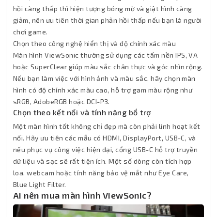
hồi càng thấp thì hiện tượng bóng mờ và giật hình càng
giảm, nên ưu tiên thời gian phản hồi thấp nếu bạn là người
chơi game.
Chọn theo công nghệ hiển thị và độ chính xác màu
Màn hình ViewSonic thường sử dụng các tấm nền IPS, VA
hoặc SuperClear giúp màu sắc chân thực và góc nhìn rộng.
Nếu bạn làm việc với hình ảnh và màu sắc, hãy chọn màn
hình có độ chính xác màu cao, hỗ trợ gam màu rộng như
sRGB, AdobeRGB hoặc DCI-P3.
Chọn theo kết nối và tính năng bổ trợ
Một màn hình tốt không chỉ đẹp mà còn phải linh hoạt kết
nối. Hãy ưu tiên các mẫu có HDMI, DisplayPort, USB-C, và
nếu phục vụ công việc hiện đại, cổng USB-C hỗ trợ truyền
dữ liệu và sạc sẽ rất tiện ích. Một số dòng còn tích hợp
loa, webcam hoặc tính năng bảo vệ mắt như Eye Care,
Blue Light Filter.
Ai nên mua màn hình ViewSonic?