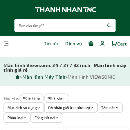
Tin tức
Dịch vụ
Cart
Màn hình Viewsonic 24 / 27 / 32 inch | Màn hình máy
tính giá rẻ
>
Màn Hình Máy Tính>
Màn Hình VIEWSONIC
Sắp xếp:
Giá tăng
Giá giảm
Mục đích sử dụng
Độ phân giải (resolution)
Tấm nền
Phân loại
Cổng kết nối