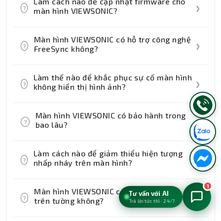
Làm cách nào để cập nhật firmware cho
hệ điều hành Windows và Mac.
?
❯
màn hình VIEWSONIC?
Bạn có thể tải firmware mới nhất từ trang
Màn hình VIEWSONIC có hỗ trợ công nghệ
web chính thức của VIEWSONIC và làm
?
❯
FreeSync không?
theo hướng dẫn để cập nhật.
Có, nhiều 모델 màn hình VIEWSONIC hỗ trợ
Làm thế nào để khắc phục sự cố màn hình
công nghệ FreeSync để cải thiện trải
?
❯
không hiển thị hình ảnh?
nghiệm chơi game.
Kiểm tra cáp kết nối, nguồn điện, và thử kết
Màn hình VIEWSONIC có bảo hành trong
nối với một thiết bị khác để xác định
?
❯
bao lâu?
nguyên nhân.
Thời gian bảo hành có thể khác nhau tùy
Làm cách nào để giảm thiểu hiện tượng
theo 모델, thường từ 1 đến 3 năm.
?
❯
nhấp nháy trên màn hình?
Bạn có thể điều chỉnh tần số làm tươi
1
Màn hình VIEWSONIC có hỗ trợ lắp đặt
Tư vấn với AI
(refresh rate) và bật chế độ giảm nhấp
?
❯
trên tường không?
Trả lời tức thì · 24/7
nháy (flicker-free) nếu có.