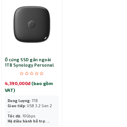
Ổ cứng SSD gắn ngoài
1TB Synology Personal
Backup Hub BeeDrive
BDS70-1T
4,390,000đ
(bao gồm
VAT)
Dung lượng
: 1TB
Giao tiếp
: USB 3.2 Gen 2
...
Tốc độ
: 10Gbps
Hệ điều hành hỗ trợ
: ...