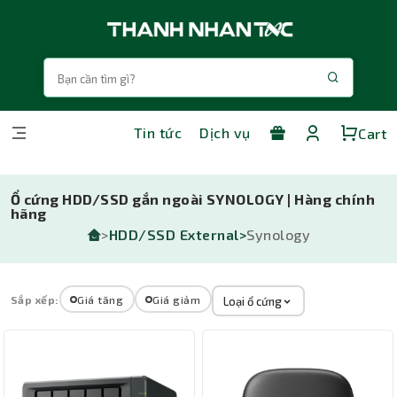
Tin tức
Dịch vụ
Cart
Ổ cứng HDD/SSD gắn ngoài SYNOLOGY | Hàng chính
hãng
>
HDD/SSD External>
Synology
Sắp xếp:
Giá tăng
Giá giảm
Loại ổ cứng