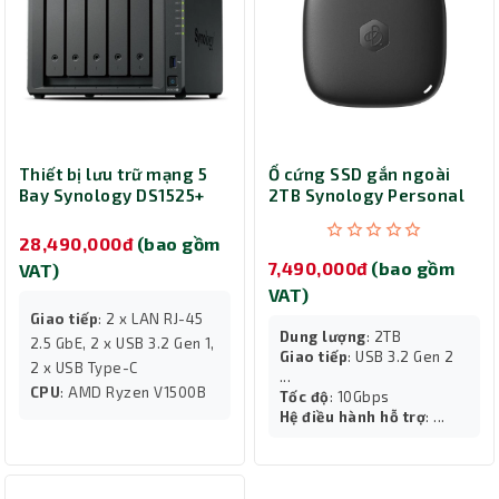
Thiết bị lưu trữ mạng 5
Ổ cứng SSD gắn ngoài
Bay Synology DS1525+
2TB Synology Personal
Backup Hub BeeDrive
BDS70-2T
28,490,000đ
(bao gồm
7,490,000đ
(bao gồm
VAT)
VAT)
Giao tiếp
: 2 x LAN RJ-45
Dung lượng
: 2TB
2.5 GbE, 2 x USB 3.2 Gen 1,
Giao tiếp
: USB 3.2 Gen 2
2 x USB Type-C
...
CPU
: AMD Ryzen V1500B
Tốc độ
: 10Gbps
Hệ điều hành hỗ trợ
: ...