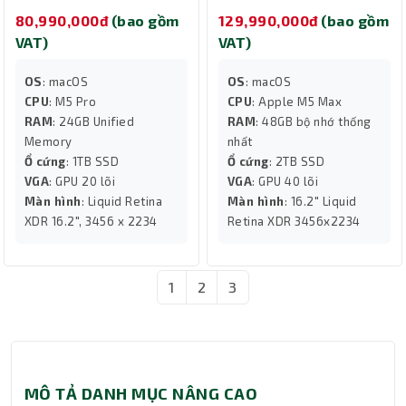
80,990,000đ
(bao gồm
129,990,000đ
(bao gồm
VAT)
VAT)
OS
: macOS
OS
: macOS
CPU
: M5 Pro
CPU
: Apple M5 Max
RAM
: 24GB Unified
RAM
: 48GB bộ nhớ thống
Memory
nhất
Ổ cứng
: 1TB SSD
Ổ cứng
: 2TB SSD
VGA
: GPU 20 lõi
VGA
: GPU 40 lõi
Màn hình
: Liquid Retina
Màn hình
: 16.2" Liquid
XDR 16.2", 3456 x 2234
Retina XDR 3456x2234
1
2
3
MÔ TẢ DANH MỤC NÂNG CAO