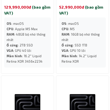
Silver MGE94SA/A
129,990,000đ
(bao gồm
52,990,000đ
(bao gồm
VAT)
VAT)
OS
: macOS
OS
: macOS
CPU
: Apple M5 Max
CPU
: M5
RAM
: 48GB bộ nhớ thống
RAM
: 16GB bộ nhớ thống
nhất
nhất
Ổ cứng
: 2TB SSD
Ổ cứng
: SSD 1TB
VGA
: GPU 40 lõi
VGA
: GPU 10 lõi
Màn hình
: 16.2" Liquid
Màn hình
: 14.2" Liquid
Retina XDR 3456x2234
Retina XDR