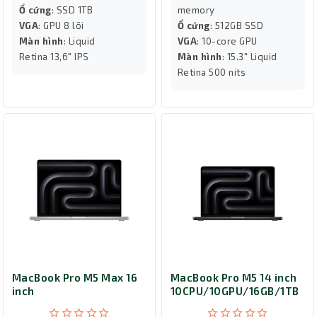
Ổ cứng
: SSD 1TB
memory
VGA
: GPU 8 lõi
Ổ cứng
: 512GB SSD
Màn hình
: Liquid
VGA
: 10-core GPU
Retina 13,6" IPS
Màn hình
: 15.3" Liquid
Retina 500 nits
MacBook Pro M5 Max 16
MacBook Pro M5 14 inch
inch
10CPU/10GPU/16GB/1TB
18CPU/40GPU/48GB/2TB
Space Black MDE14SA/A