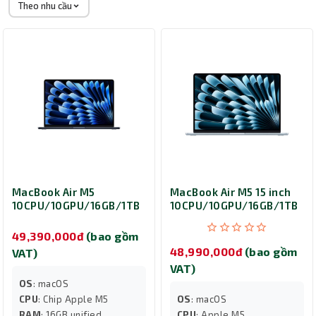
Theo nhu cầu
MacBook Air M5
MacBook Air M5 15 inch
10CPU/10GPU/16GB/1TB
10CPU/10GPU/16GB/1TB
Midnight MDVK4SA/A
Sky Blue MDVT4SA/A
49,390,000đ
(bao gồm
48,990,000đ
(bao gồm
VAT)
VAT)
OS
: macOS
CPU
: Chip Apple M5
OS
: macOS
RAM
: 16GB unified
CPU
: Apple M5