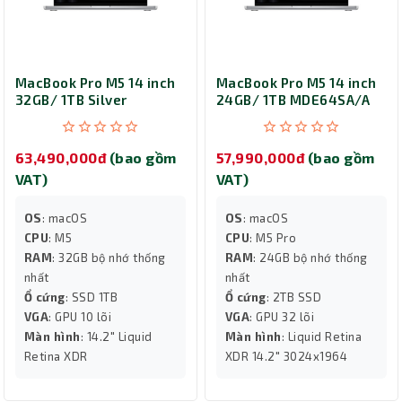
MacBook Pro M5 14 inch
MacBook Pro M5 14 inch
32GB/ 1TB Silver
24GB/ 1TB MDE64SA/A
MJ3E4SA/A
Silver
63,490,000đ
(bao gồm
57,990,000đ
(bao gồm
VAT)
VAT)
OS
: macOS
OS
: macOS
CPU
: M5
CPU
: M5 Pro
RAM
: 32GB bộ nhớ thống
RAM
: 24GB bộ nhớ thống
nhất
nhất
Ổ cứng
: SSD 1TB
Ổ cứng
: 2TB SSD
VGA
: GPU 10 lõi
VGA
: GPU 32 lõi
Màn hình
: 14.2" Liquid
Màn hình
: Liquid Retina
Retina XDR
XDR 14.2" 3024x1964