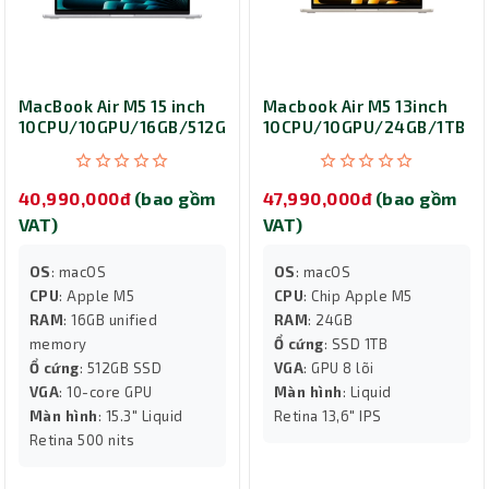
MacBook Air M5 15 inch
Macbook Air M5 13inch
10CPU/10GPU/16GB/512GB
10CPU/10GPU/24GB/1TB
Silver MDV94SA/A
Starlight MDHD4SA/A
40,990,000đ
(bao gồm
47,990,000đ
(bao gồm
VAT)
VAT)
OS
: macOS
OS
: macOS
CPU
: Apple M5
CPU
: Chip Apple M5
RAM
: 16GB unified
RAM
: 24GB
memory
Ổ cứng
: SSD 1TB
Ổ cứng
: 512GB SSD
VGA
: GPU 8 lõi
VGA
: 10-core GPU
Màn hình
: Liquid
Màn hình
: 15.3" Liquid
Retina 13,6" IPS
Retina 500 nits