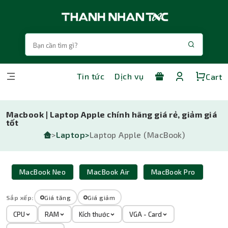
Tin tức
Dịch vụ
Cart
Macbook | Laptop Apple chính hãng giá rẻ, giảm giá
tốt
>
Laptop>
Laptop Apple (MacBook)
MacBook Neo
MacBook Air
MacBook Pro
Sắp xếp:
Giá tăng
Giá giảm
CPU
RAM
Kích thước
VGA - Card