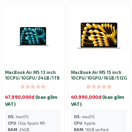
MacBook Air M5 13 inch
MacBook Air M5 15 inch
10CPU/10GPU/24GB/1TB
10CPU/10GPU/16GB/512GB
Silver MDH94SA/A
Starlight MDVD4SA/A
47,990,000đ
(bao gồm
40,990,000đ
(bao gồm
VAT)
VAT)
OS
: macOS
OS
: macOS
CPU
: Chip Apple M5
CPU
: Apple
RAM
: 24GB
RAM
: 16GB unified