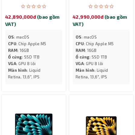
Sky Blue MDHJ4SA/A
Midnight MDHF4SA/A
42,890,000đ
(bao gồm
42,990,000đ
(bao gồm
VAT)
VAT)
OS
: macOS
OS
: macOS
CPU
: Chip Apple M5
CPU
: Chip Apple M5
RAM
: 16GB
RAM
: 16GB
Ổ cứng
: SSD 1TB
Ổ cứng
: SSD 1TB
VGA
: GPU 8 lõi
VGA
: GPU 8 lõi
Màn hình
: Liquid
Màn hình
: Liquid
Retina, 13,6", IPS
Retina, 13,6", IPS