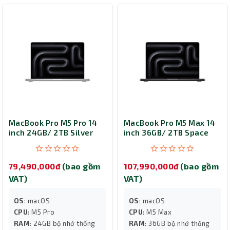
MacBook Pro M5 Pro 14
MacBook Pro M5 Max 14
inch 24GB/ 2TB Silver
inch 36GB/ 2TB Space
MJLV4SA/A
Black MGDU4SA/A
79,490,000đ
(bao gồm
107,990,000đ
(bao gồm
VAT)
VAT)
OS
: macOS
OS
: macOS
CPU
: M5 Pro
CPU
: M5 Max
RAM
: 24GB bộ nhớ thống
RAM
: 36GB bộ nhớ thống