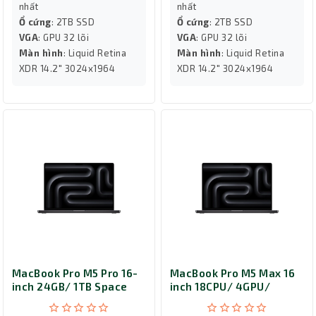
nhất
nhất
Ổ cứng
: 2TB SSD
Ổ cứng
: 2TB SSD
VGA
: GPU 32 lõi
VGA
: GPU 32 lõi
Màn hình
: Liquid Retina
Màn hình
: Liquid Retina
XDR 14.2" 3024x1964
XDR 14.2" 3024x1964
MacBook Pro M5 Pro 16-
MacBook Pro M5 Max 16
inch 24GB/ 1TB Space
inch 18CPU/ 4GPU/
Black MGEC4SA/A
48GB/ 2TB Space Black
MGEE4SA/A