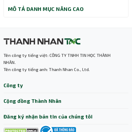
MÔ TẢ DANH MỤC NÂNG CAO
Tên công ty tiếng việt: CÔNG TY TNHH TIN HỌC THÀNH
Thành Nhân TNC
NHÂN.
Tên công ty tiếng anh: Thanh Nhan Co., Ltd.
Trợ lý AI • Phản hồi tức thì
Công ty
Cộng đồng Thành Nhân
Đăng ký nhận bản tin của chúng tôi