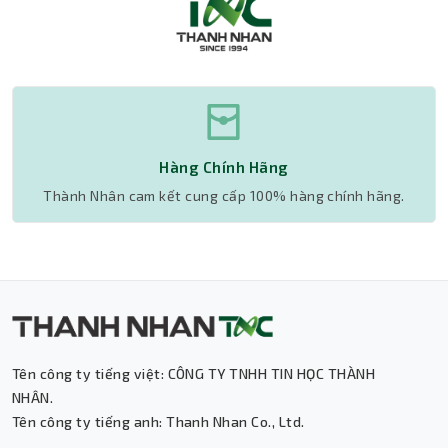
Hàng Chính Hãng
Thành Nhân cam kết cung cấp 100% hàng chính hãng.
Tên công ty tiếng việt: CÔNG TY TNHH TIN HỌC THÀNH
Thành Nhân TNC
NHÂN.
Tên công ty tiếng anh: Thanh Nhan Co., Ltd.
Trợ lý AI • Phản hồi tức thì