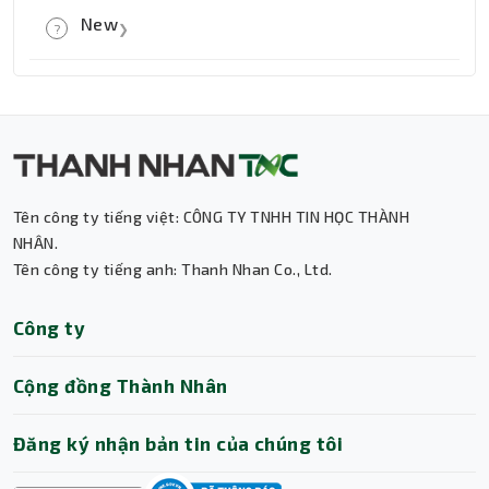
New
New
?
❯
New
Tên công ty tiếng việt: CÔNG TY TNHH TIN HỌC THÀNH
Thành Nhân TNC
NHÂN.
Tên công ty tiếng anh: Thanh Nhan Co., Ltd.
Trợ lý AI • Phản hồi tức thì
Công ty
Cộng đồng Thành Nhân
Đăng ký nhận bản tin của chúng tôi