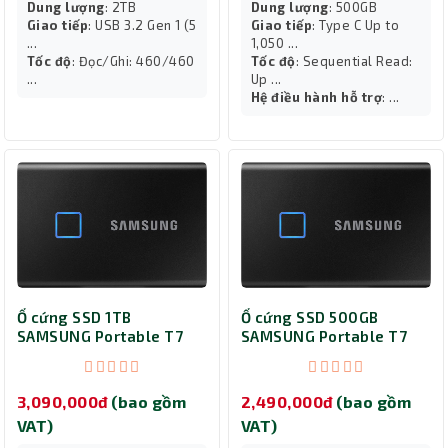
Dung lượng
: 2TB
Dung lượng
: 500GB
Giao tiếp
: USB 3.2 Gen 1 (5
Giao tiếp
: Type C Up to
...
1,050 ...
Tốc độ
: Đọc/Ghi: 460/460
Tốc độ
: Sequential Read:
...
Up ...
Hệ điều hành hỗ trợ
: ...
Ổ cứng SSD 1TB
Ổ cứng SSD 500GB
SAMSUNG Portable T7
SAMSUNG Portable T7
Touch MU-PC1T0K/WW
Touch MU-PC500K/WW
3,090,000đ
(bao gồm
2,490,000đ
(bao gồm
VAT)
VAT)