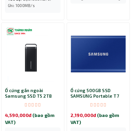
Ghi: 1000MB/s
Ổ cứng gắn ngoài
Ổ cứng 500GB SSD
Samsung SSD T5 2TB
SAMSUNG Portable T7
Portable MU-
Non Touch MU-
PH2T0S/WW
PC500H/WW
4,590,000đ
(bao gồm
2,190,000đ
(bao gồm
VAT)
VAT)