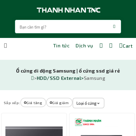
Tin tức
Dịch vụ
Cart
Ổ cứng di động Samsung | ổ cứng ssd giá rẻ
>
HDD/SSD External>
Samsung
Sắp xếp:
Giá tăng
Giá giảm
Loại ổ cứng