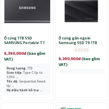
Ổ cứng 1TB SSD
Ổ cứng gắn ngoài
SAMSUNG Portable T7
Samsung SSD T9 1TB
Non Touch MU-
Portable, Đen, MU-
PC1T0T/WW
PG1T0B/WW
6,390,000đ
(bao gồm
6,390,000đ
(bao gồm
VAT)
VAT)
Dung lượng
: 1TB
Giao tiếp
: Type C Up to
1,050 ...
Tốc độ
: Sequential Read:
Up ...
Hệ điều hành hỗ trợ
: ...