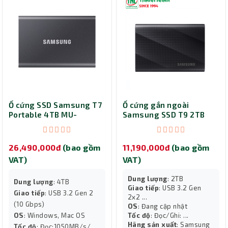
Ổ cứng SSD Samsung T7
Ổ cứng gắn ngoài
Portable 4TB MU-
Samsung SSD T9 2TB
PC4T0T/WW
Portable, Đen, MU-
PG2T0B/WW
26,490,000đ
(bao gồm
11,190,000đ
(bao gồm
VAT)
VAT)
Dung lượng
: 2TB
Dung lượng
: 4TB
Giao tiếp
: USB 3.2 Gen
Giao tiếp
: USB 3.2 Gen 2
2x2 ...
(10 Gbps)
OS
: Đang cập nhật
OS
: Windows, Mac OS
Tốc độ
: Đọc/Ghi: ...
Hãng sản xuất
: Samsung
Tốc độ
: Đọc:1050MB/s/