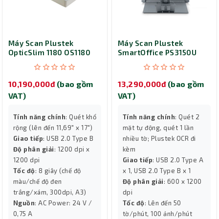
Máy Scan Plustek
Máy Scan Plustek
OpticSlim 1180 OS1180
SmartOffice PS3150U
(A3/A4/USB)
(A4/A5/ Đảo mặt)
10,190,000đ
(bao gồm
13,290,000đ
(bao gồm
VAT)
VAT)
Tính năng chính
: Quét khổ
Tính năng chính
: Quét 2
rộng (lên đến 11,69" x 17")
mặt tự động, quét 1 lần
Giao tiếp
: USB 2.0 Type B
nhiều tờ; Plustek OCR đi
Độ phân giải
: 1200 dpi x
kèm
1200 dpi
Giao tiếp
: USB 2.0 Type A
Tốc độ
: 8 giây (chế độ
x 1, USB 2.0 Type B x 1
màu/chế độ đen
Độ phân giải
: 600 x 1200
trắng/xám, 300dpi, A3)
dpi
Nguồn
: AC Power: 24 V /
Tốc độ
: Lên đến 50
0,75 A
tờ/phút, 100 ảnh/phút