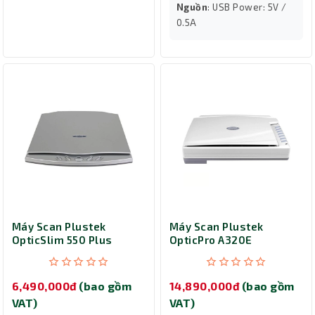
Nguồn
: USB Power: 5V /
0.5A
Máy Scan Plustek
Máy Scan Plustek
OpticSlim 550 Plus
OpticPro A320E
(OS550 Plus) (A5/Scan
(A3/A4/USB)
hộ chiếu)
6,490,000đ
(bao gồm
14,890,000đ
(bao gồm
VAT)
VAT)