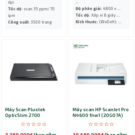
...
dpi
Độ phân giải
: 4800 x ...
Tốc độ
: scan 35 ppm/70
Tốc độ
: Xấp xỉ 8 giây ...
ipm
Kích thước
: (WxDxH): ...
Công suất
: 3500 trang
Máy Scan Plustek
Máy scan HP ScanJet Pro
OpticSlim 2700
N4600 fnw1 (20G07A)
(OS2700) (A4)
3,290,000đ
(bao gồm
20,690,000đ
(bao gồm