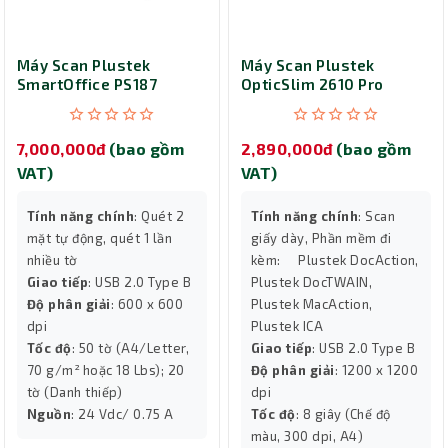
Máy Scan Plustek
Máy Scan Plustek
SmartOffice PS187
OpticSlim 2610 Pro
(A4/A5/ Đảo mặt/ ADF)
(OS2610 Pro) (A4)
7,000,000đ
(bao gồm
2,890,000đ
(bao gồm
VAT)
VAT)
Tính năng chính
: Quét 2
Tính năng chính
: Scan
mặt tự động, quét 1 lần
giấy dày, Phần mềm đi
nhiều tờ
kèm: Plustek DocAction,
Giao tiếp
: USB 2.0 Type B
Plustek DocTWAIN,
Độ phân giải
: 600 x 600
Plustek MacAction,
dpi
Plustek ICA
Tốc độ
: 50 tờ (A4/Letter,
Giao tiếp
: USB 2.0 Type B
70 g/m² hoặc 18 Lbs); 20
Độ phân giải
: 1200 x 1200
tờ (Danh thiếp)
dpi
Nguồn
: 24 Vdc/ 0.75 A
Tốc độ
: 8 giây (Chế độ
màu, 300 dpi, A4)