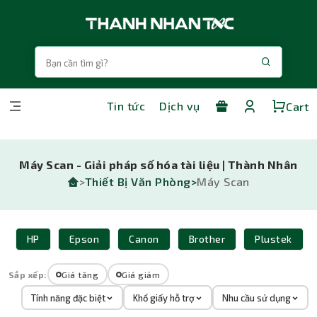
Tin tức
Dịch vụ
Cart
Máy Scan - Giải pháp số hóa tài liệu | Thành Nhân
>
Thiết Bị Văn Phòng>
Máy Scan
HP
Epson
Canon
Brother
Plustek
Sắp xếp:
Giá tăng
Giá giảm
Tính năng đặc biệt
Khổ giấy hỗ trợ
Nhu cầu sử dụng