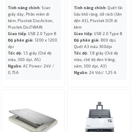
Tính năng chính
: Scan
Tính năng chính
: Quét tài
giấy dày, Phần mềm đi
liệu khổ rộng, dễ rách (lên
kèm: Plustek DocAction,
đến A3), Plustek OCR đi
Plustek DocTWAIN
kèm
Giao tiếp
: USB 2.0 Type B
Giao tiếp
: USB 2.0 Type B
Độ phân giải
: 1200 x 1200
Độ phân giải
: 800 dpi;
dpi
Quét A3 màu 300dpi
Tốc độ
: 1,5 giây (Chế độ
Tốc độ
: 7,8 giây (Chế độ
màu, 300 dpi, A5)
màu, chế độ đen trắng,
Nguồn
: AC Power: 24V /
xám, 300 dpi, A3)
0,75A
Nguồn
: 24 Vdc/ 1,25 A