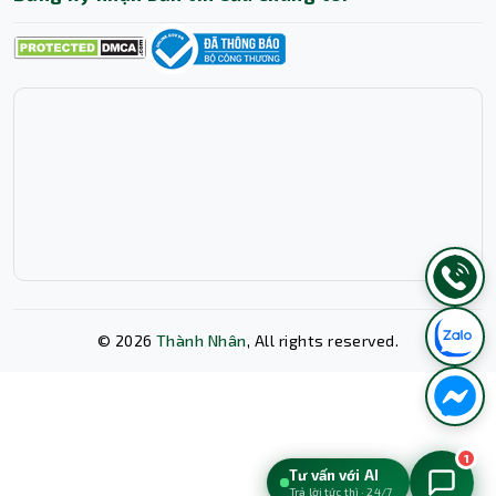
©
2026
Thành Nhân
, All rights reserved.
Xóa lịch sử chat?
1
Tư vấn với AI
Trả lời tức thì · 24/7