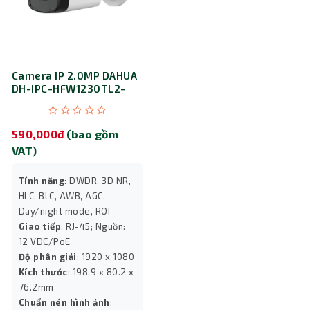
Camera IP 2.0MP DAHUA
DH-IPC-HFW1230TL2-
S5-VN
590,000đ
(bao gồm
VAT)
Tính năng
: DWDR, 3D NR,
HLC, BLC, AWB, AGC,
Day/night mode, ROI
Giao tiếp
: RJ-45; Nguồn:
12 VDC/PoE
Độ phân giải
: 1920 x 1080
Kích thước
: 198.9 x 80.2 x
76.2mm
Chuẩn nén hình ảnh
: