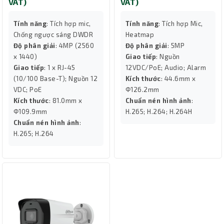
VAT)
VAT)
Tính năng
: Tích hợp mic,
Tính năng
: Tích hợp Mic,
Chống ngược sáng DWDR
Heatmap
Độ phân giải
: 4MP (2560
Độ phân giải
: 5MP
x 1440)
Giao tiếp
: Nguồn
Giao tiếp
: 1 x RJ-45
12VDC/PoE; Audio; Alarm
(10/100 Base-T); Nguồn 12
Kích thước
: 44.6mm x
VDC; PoE
Φ126.2mm
Kích thước
: 81.0mm x
Chuẩn nén hình ảnh
:
Φ109.9mm
H.265; H.264; H.264H
Chuẩn nén hình ảnh
:
H.265; H.264