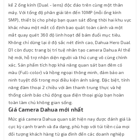
kế 2 ống kính (Dual - lens) độc đáo trên cùng một thân
máy. Với tổng độ phân giải lên đến 10MP (mỗi ống kính
5MP), thiết bị cho phép bạn quan sát đồng thời hai khu vực
khác nhau một mắt cố định bao quát toàn cảnh và một
mắt quay quét 360 độ linh hoạt để bám đuổi mục tiêu.
Không chỉ dừng lại ở độ sắc nét đỉnh cao, Dahua Hero Dual
D1 còn được trang bị trí tuệ nhân tạo camera Dahua AI thế
hệ mới, hỗ trợ nhận diện người và thú cưng vô cùng chính
xác. Sản phẩm tích hợp khả năng quan sát ban đêm có
màu (Full-color) và hồng ngoại thông minh, đảm bảo an
ninh tuyệt đối trong mọi điều kiện ánh sáng. Đặc biệt, tính
năng đàm thoại 2 chiều với âm thanh trung thực và hệ
thống cảnh báo chủ động qua điện thoại giúp bạn hoàn
toàn làm chủ không gian sống.
Giá Camera Dahua mới nhất
Mức giá camera Dahua quan sát hiện nay được đánh giá là
cực kỳ cạnh tranh và đa dạng, phù hợp với túi tiền của mọi
đối tượng khách hàng từ gia đình đến các doanh nghiệp