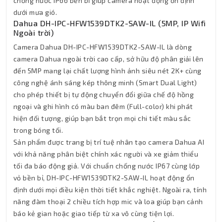
chống nước IP66 bền bỉ giúp camera hoạt động ổn định
dưới mưa gió.
Dahua DH-IPC-HFW1539DTK2-SAW-IL (5MP, IP Wifi
Ngoài trời)
Camera Dahua DH-IPC-HFW1539DTK2-SAW-IL là dòng
camera Dahua ngoài trời cao cấp, sở hữu độ phân giải lên
đến 5MP mang lại chất lượng hình ảnh siêu nét 2K+ cùng
công nghệ ánh sáng kép thông minh (Smart Dual Light)
cho phép thiết bị tự động chuyển đổi giữa chế độ hồng
ngoại và ghi hình có màu ban đêm (Full-color) khi phát
hiện đối tượng, giúp bạn bắt trọn mọi chi tiết màu sắc
trong bóng tối.
Sản phẩm được trang bị trí tuệ nhân tạo camera Dahua AI
với khả năng phân biệt chính xác người và xe giảm thiểu
tối đa báo động giả. Với chuẩn chống nước IP67 cùng lớp
vỏ bền bỉ, DH-IPC-HFW1539DTK2-SAW-IL hoạt động ổn
định dưới mọi điều kiện thời tiết khắc nghiệt. Ngoài ra, tính
năng đàm thoại 2 chiều tích hợp mic và loa giúp bạn cảnh
báo kẻ gian hoặc giao tiếp từ xa vô cùng tiện lợi.