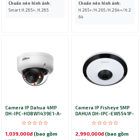
Chuẩn nén hình ảnh
:
Chuẩn nén hình ảnh
:
Smart H.265+, H.265
H.265+/H.265/H.264+/H.2
64
Camera IP Dahua 4MP
Camera IP Fisheye 5MP
DH-IPC-HDBW1439E1-A-
DAHUA DH-IPC-EW5541P-
IL
AS
1,039,000đ
(bao gồm
2,990,000đ
(bao gồm