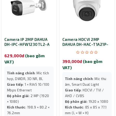
Camera IP 2MP DAHUA
Camera HDCVI 2MP
DH-IPC-HFW1230TL2-A
DAHUA DH-HAC-T1A21P-
U-IL-A-VN
629,000đ
(bao gồm
390,000đ
(bao gồm
VAT)
VAT)
Tính năng chính
: Mic tích
hợp, DWDR, 3D NR, BL
Tính năng chính
: Mic thu
Giao tiếp
: 1 × RJ45 10/100
âm, Smart Dual Light
Mbps Ethernet
Giao tiếp
: HDCVI / TVI /
Độ phân giải
: 2 MP (1920
AHD / CVBS
× 1080)
Độ phân giải
: 1920 x 1080
Kích thước
: 198.9 × 80.2 ×
Kích thước
: 85 x 85 x 77.1
76.2mm
mm (L × W × H)