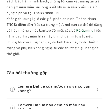
sách bảo hành minh bạch, chúng tôi cam kết mang lại trải
nghiệm mua sắm hài lòng nhất khi mua sản phẩm và sử
dụng dịch vụ tại Thành Nhân TNC.
Không chỉ dừng lại ở các giải pháp an ninh, Thành Nhân
TNC là điểm đến "tất cả trong một", nơi bạn có thể dễ dàng
sở hữu những chiếc Laptop đời mới, các bộ
PC Gaming
hiệu
năng cao, hay màn hình máy tính chuẩn màu sắc nét.
Chúng tôi còn cung cấp đầy đủ linh kiện máy tính, thiết bị
mạng và phụ kiện công nghệ từ các thương hiệu hàng đầu
thế giới.
Câu hỏi thường gặp
Camera Dahua của nước nào và có bền
?
❯
không?
Dahua là thương hiệu Top 2 thế giới về giải
Camera Dahua ban đêm có màu hay
pháp an ninh đến từ Trung Quốc. Sản phẩm
?
❯