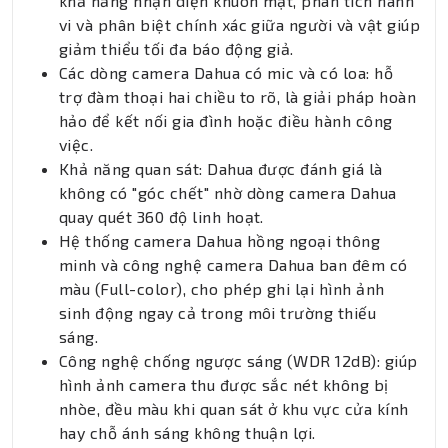
khả năng nhận diện khuôn mặt, phân tích hành
vi và phân biệt chính xác giữa người và vật giúp
giảm thiểu tối đa báo động giả.
Các dòng camera Dahua có mic và có loa: hỗ
trợ đàm thoại hai chiều to rõ, là giải pháp hoàn
hảo để kết nối gia đình hoặc điều hành công
việc.
Khả năng quan sát: Dahua được đánh giá là
không có "góc chết" nhờ dòng camera Dahua
quay quét 360 độ linh hoạt.
Hệ thống camera Dahua hồng ngoại thông
minh và công nghệ camera Dahua ban đêm có
màu (Full-color), cho phép ghi lại hình ảnh
sinh động ngay cả trong môi trường thiếu
sáng.
Công nghệ chống ngược sáng (WDR 12dB): giúp
hình ảnh camera thu được sắc nét không bị
nhòe, đều màu khi quan sát ở khu vực cửa kính
hay chỗ ánh sáng không thuận lợi.