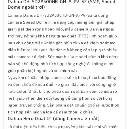
Dahua DH-SD2A500HB-GN-A-PV-S2 (5MP, Speed
Dome ngoài trời)
Camera Dahua DH-SD2A500HB-GN-A-PV-S2 là dòng
camera Speed Dome mini đẳng cấp, mang đến giải pháp
giám sát diện rộng hoàn hảo, mẫu camera Dahua ngoài
trời này sở hữu khả năng quay quét (PTZ) linh hoạt, giúp
bạn chủ động điều khiển góc nhìn từ xa để kiểm soát mọi
diễn biến tại khu vực lắp đặt mà không cần lắp quá nhiều
mắt camera cố định. Sức mạnh của model nằm ở khả năng
bảo vệ chủ động nhờ tích hợp công nghệ AI thông minh
giúp phân biệt người và xe chính xác.
Ngay khi có xâm nhập, camera sẽ kích hoạt còi báo động
và đèn chớp để xua đuổi kẻ gian. Đặc biệt, với công nghệ
Full-color, thiết bị cho phép quan sát ban đêm có màu rõ
nét, giúp nhận diện đối tượng dễ dàng hơn so với hồng
ngoại truyền thống. Sản phẩm đạt chuẩn chống nước IP66,
tích hợp sẵn mic và loa để đàm thoại 2 chiều.
Dahua Hero Dual D1 (dòng Camera 2 mắt)
Là đại diện tiêu biểu cho kỷ nguyên giám sát mới với thiết