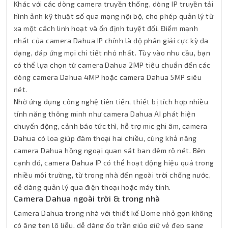
Khác với các dòng camera truyền thống, dòng IP truyền tải
hình ảnh kỹ thuật số qua mạng nội bộ, cho phép quản lý từ
xa một cách linh hoạt và ổn định tuyệt đối. Điểm mạnh
nhất của camera Dahua IP chính là độ phân giải cực kỳ đa
dạng, đáp ứng mọi chi tiết nhỏ nhất. Tùy vào nhu cầu, bạn
có thể lựa chọn từ camera Dahua 2MP tiêu chuẩn đến các
dòng camera Dahua 4MP hoặc camera Dahua 5MP siêu
nét.
Nhờ ứng dụng công nghệ tiên tiến, thiết bị tích hợp nhiều
tính năng thông minh như camera Dahua AI phát hiện
chuyển động, cảnh báo tức thì, hỗ trợ mic ghi âm, camera
Dahua có loa giúp đàm thoại hai chiều, cùng khả năng
camera Dahua hồng ngoại quan sát ban đêm rõ nét. Bên
cạnh đó, camera Dahua IP có thể hoạt động hiệu quả trong
nhiều môi trường, từ trong nhà đến ngoài trời chống nước,
dễ dàng quản lý qua điện thoại hoặc máy tính.
Camera Dahua ngoài trời & trong nhà
Camera Dahua trong nhà với thiết kế Dome nhỏ gọn không
có ăng ten lộ liễu, dễ dàng ốp trần giúp giữ vẻ đẹp sang