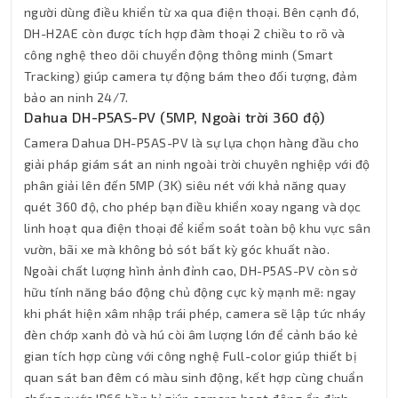
người dùng điều khiển từ xa qua điện thoại. Bên cạnh đó,
DH-H2AE còn được tích hợp đàm thoại 2 chiều to rõ và
công nghệ theo dõi chuyển động thông minh (Smart
Tracking) giúp camera tự động bám theo đối tượng, đảm
bảo an ninh 24/7.
Dahua DH-P5AS-PV (5MP, Ngoài trời 360 độ)
Camera Dahua DH-P5AS-PV là sự lựa chọn hàng đầu cho
giải pháp giám sát an ninh ngoài trời chuyên nghiệp với độ
phân giải lên đến 5MP (3K) siêu nét với khả năng quay
quét 360 độ, cho phép bạn điều khiển xoay ngang và dọc
linh hoạt qua điện thoại để kiểm soát toàn bộ khu vực sân
vườn, bãi xe mà không bỏ sót bất kỳ góc khuất nào.
Ngoài chất lượng hình ảnh đỉnh cao, DH-P5AS-PV còn sở
hữu tính năng báo động chủ động cực kỳ mạnh mẽ: ngay
khi phát hiện xâm nhập trái phép, camera sẽ lập tức nháy
đèn chớp xanh đỏ và hú còi âm lượng lớn để cảnh báo kẻ
gian tích hợp cùng với công nghệ Full-color giúp thiết bị
quan sát ban đêm có màu sinh động, kết hợp cùng chuẩn