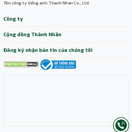
Tên công ty tiếng anh: Thanh Nhan Co., Ltd.
Trợ lý AI • Phản hồi tức thì
Công ty
Cộng đồng Thành Nhân
Đăng ký nhận bản tin của chúng tôi