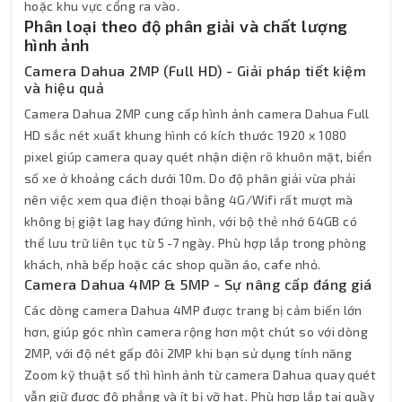
hoặc khu vực cổng ra vào.
Phân loại theo độ phân giải và chất lượng
hình ảnh
Camera Dahua 2MP (Full HD) - Giải pháp tiết kiệm
và hiệu quả
Camera Dahua 2MP cung cấp hình ảnh camera Dahua Full
HD sắc nét xuất khung hình có kích thước 1920 x 1080
pixel giúp camera quay quét nhận diện rõ khuôn mặt, biển
số xe ở khoảng cách dưới 10m. Do độ phân giải vừa phải
nên việc xem qua điện thoại bằng 4G/Wifi rất mượt mà
không bị giật lag hay đứng hình, với bộ thẻ nhớ 64GB có
thể lưu trữ liên tục từ 5 -7 ngày. Phù hợp lắp trong phòng
khách, nhà bếp hoặc các shop quần áo, cafe nhỏ.
Camera Dahua 4MP & 5MP - Sự nâng cấp đáng giá
Các dòng camera Dahua 4MP được trang bị cảm biến lớn
hơn, giúp góc nhìn camera rộng hơn một chút so với dòng
2MP, với độ nét gấp đôi 2MP khi bạn sử dụng tính năng
Zoom kỹ thuật số thì hình ảnh từ camera Dahua quay quét
vẫn giữ được độ phẳng và ít bị vỡ hạt. Phù hợp lắp tại quầy