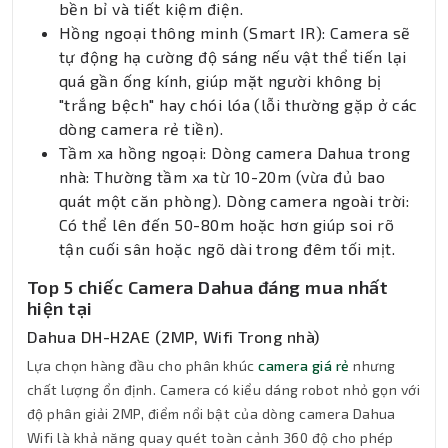
bền bỉ và tiết kiệm điện.
Hồng ngoại thông minh (Smart IR): Camera sẽ
tự động hạ cường độ sáng nếu vật thể tiến lại
quá gần ống kính, giúp mặt người không bị
"trắng bệch" hay chói lóa (lỗi thường gặp ở các
dòng camera rẻ tiền).
Tầm xa hồng ngoại: Dòng camera Dahua trong
nhà: Thường tầm xa từ 10-20m (vừa đủ bao
quát một căn phòng). Dòng camera ngoài trời:
Có thể lên đến 50-80m hoặc hơn giúp soi rõ
tận cuối sân hoặc ngõ dài trong đêm tối mịt.
Top 5 chiếc Camera Dahua đáng mua nhất
hiện tại
Dahua DH-H2AE (2MP, Wifi Trong nhà)
Lựa chọn hàng đầu cho phân khúc
camera giá rẻ
nhưng
chất lượng ổn định. Camera có kiểu dáng robot nhỏ gọn với
độ phân giải 2MP, điểm nổi bật của dòng camera Dahua
Wifi là khả năng quay quét toàn cảnh 360 độ cho phép