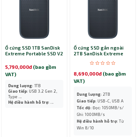
Ổ cứng SSD 1TB SanDisk
Ổ cứng SSD gắn ngoài
Extreme Portable SSD V2
2TB SanDisk Extreme
SDSSDE61-1T00-G25
Portable SSD V2
SDSSDE61-2T00-G25
5,790,000đ
(bao gồm
8,690,000đ
(bao gồm
VAT)
VAT)
Dung lượng
: 1TB
Giao tiếp
: USB 3.2 Gen 2,
Dung lượng
: 2TB
Type ...
Giao tiếp
: USB-C, USB A
Hệ điều hành hỗ trợ
: ...
Tốc độ
: Đọc: 1050MB/s/
Ghi: 1000MB/s
Hệ điều hành hỗ trợ
: Từ
Win 8/10