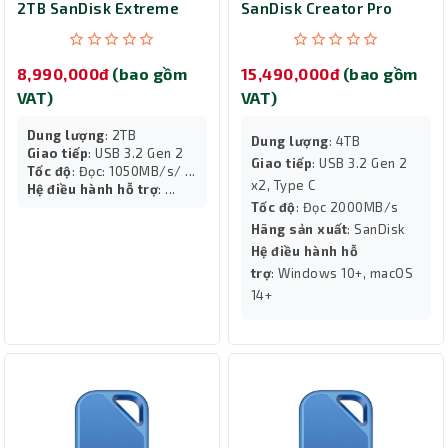
2TB SanDisk Extreme
SanDisk Creator Pro
Portable SSD V2
Portable 4TB
SDSSDE61-2T00-G25B
SDSSDE81C-4T00-G25
8,990,000đ
(bao gồm
15,490,000đ
(bao gồm
VAT)
VAT)
Dung lượng
: 2TB
Dung lượng
: 4TB
Giao tiếp
: USB 3.2 Gen 2
Giao tiếp
: USB 3.2 Gen 2
Tốc độ
: Đọc: 1050MB/s/ ...
x2, Type C
Hệ điều hành hỗ trợ
: ...
Tốc độ
: Đọc 2000MB/s
Hãng sản xuất
: SanDisk
Hệ điều hành hỗ
trợ
: Windows 10+, macOS
14+