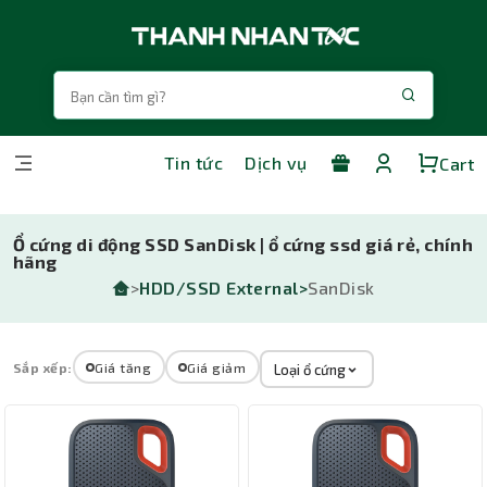
Tin tức
Dịch vụ
Cart
Ổ cứng di động SSD SanDisk | ổ cứng ssd giá rẻ, chính
hãng
>
HDD/SSD External>
SanDisk
Sắp xếp:
Giá tăng
Giá giảm
Loại ổ cứng