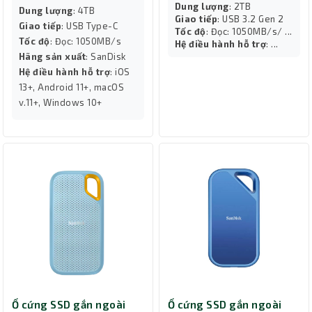
Dung lượng
: 2TB
Dung lượng
: 4TB
Giao tiếp
: USB 3.2 Gen 2
Giao tiếp
: USB Type-C
Tốc độ
: Đọc: 1050MB/s/ ...
Tốc độ
: Đọc: 1050MB/s
Hệ điều hành hỗ trợ
: ...
Hãng sản xuất
: SanDisk
Hệ điều hành hỗ trợ
: iOS
13+, Android 11+, macOS
v.11+, Windows 10+
Ổ cứng SSD gắn ngoài
Ổ cứng SSD gắn ngoài