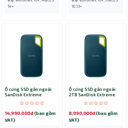
14+
10.13+
Ổ cứng SSD gắn ngoài
Ổ cứng SSD gắn ngoài
SanDisk Extreme
2TB SanDisk Extreme
Portable 4TB SDSSDE61-
Portable SSD V2
4T00-G25M
SDSSDE61-2T00-G25M
14,990,000đ
(bao gồm
8,990,000đ
(bao gồm
VAT)
VAT)