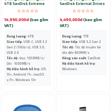
4TB SanDisk Extreme
SanDisk External Drives
Portable SSD V2
1TB SDSSDE30F-1T00-
SDSSDE61-4T00-G25
G25
14,990,000đ
(bao gồm
4,490,000đ
(bao gồm
VAT)
VAT)
Dung lượng
: 4TB
Dung lượng
: 1TB
Giao tiếp
: USB-C, USB 3.2
Giao tiếp
: USB 3.2 Gen 2
Gen 2 (10Gb/s), USB 3.0,
Tốc độ
: Tốc độ truyền tải
USB 2.0
lên đến 800MB/s
Tốc độ
: Đọc: 1050MB/s/
Hãng sản xuất
: SanDisk
Ghi: 1000MB/s
Hệ điều hành hỗ trợ
:
Hệ điều hành hỗ trợ
: iOS
Windows
13+, Android 11+, macOS
v.11+, Windows 10+