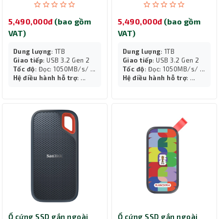
SDSSDE61-1T00-G25B
SDSSDE61-1T00-G25M
5,490,000đ
(bao gồm
5,490,000đ
(bao gồm
VAT)
VAT)
Dung lượng
: 1TB
Dung lượng
: 1TB
Giao tiếp
: USB 3.2 Gen 2
Giao tiếp
: USB 3.2 Gen 2
Tốc độ
: Đọc: 1050MB/s/ ...
Tốc độ
: Đọc: 1050MB/s/ ...
Hệ điều hành hỗ trợ
: ...
Hệ điều hành hỗ trợ
: ...
Ổ cứng SSD gắn ngoài
Ổ cứng SSD gắn ngoài