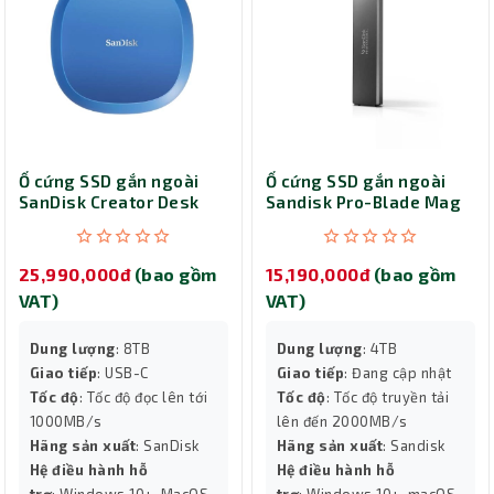
Ổ cứng SSD gắn ngoài
Ổ cứng SSD gắn ngoài
SanDisk Creator Desk
Sandisk Pro-Blade Mag
Drive 8TB SDSSDT40C-
4TB SDPM1NS-004T-
8T00-A25
GBAND
25,990,000đ
(bao gồm
15,190,000đ
(bao gồm
VAT)
VAT)
Dung lượng
: 8TB
Dung lượng
: 4TB
Giao tiếp
: USB-C
Giao tiếp
: Đang cập nhật
Tốc độ
: Tốc độ đọc lên tới
Tốc độ
: Tốc độ truyền tải
1000MB/s
lên đến 2000MB/s
Hãng sản xuất
: SanDisk
Hãng sản xuất
: Sandisk
Hệ điều hành hỗ
Hệ điều hành hỗ
trợ
: Windows 10+, MacOS
trợ
: Windows 10+, macOS