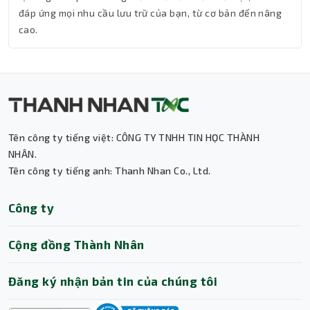
đáp ứng mọi nhu cầu lưu trữ của bạn, từ cơ bản đến nâng
cao.
Tên công ty tiếng việt: CÔNG TY TNHH TIN HỌC THÀNH
Thành Nhân TNC
NHÂN.
Tên công ty tiếng anh: Thanh Nhan Co., Ltd.
Trợ lý AI • Phản hồi tức thì
Công ty
Cộng đồng Thành Nhân
Đăng ký nhận bản tin của chúng tôi