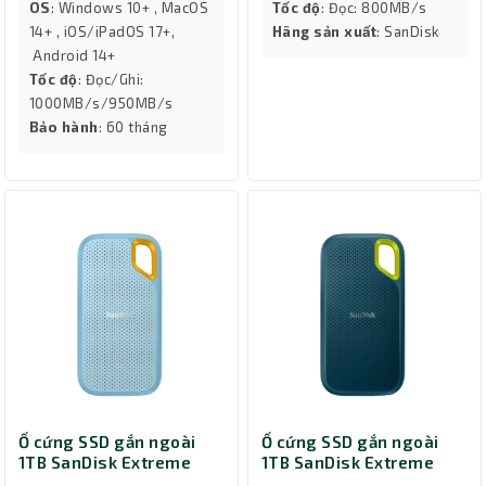
OS
: Windows 10+ , MacOS
Tốc độ
: Đọc: 800MB/s
14+ , iOS/iPadOS 17+,
Hãng sản xuất
: SanDisk
Android 14+
Tốc độ
: Đọc/Ghi:
1000MB/s/950MB/s
Bảo hành
: 60 tháng
Ổ cứng SSD gắn ngoài
Ổ cứng SSD gắn ngoài
1TB SanDisk Extreme
1TB SanDisk Extreme
Portable SSD V2
Portable SSD V2