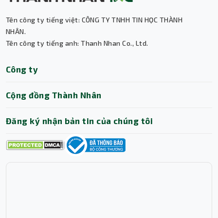
Tên công ty tiếng việt: CÔNG TY TNHH TIN HỌC THÀNH
Thành Nhân TNC
NHÂN.
Tên công ty tiếng anh: Thanh Nhan Co., Ltd.
Trợ lý AI • Phản hồi tức thì
Công ty
Cộng đồng Thành Nhân
Đăng ký nhận bản tin của chúng tôi