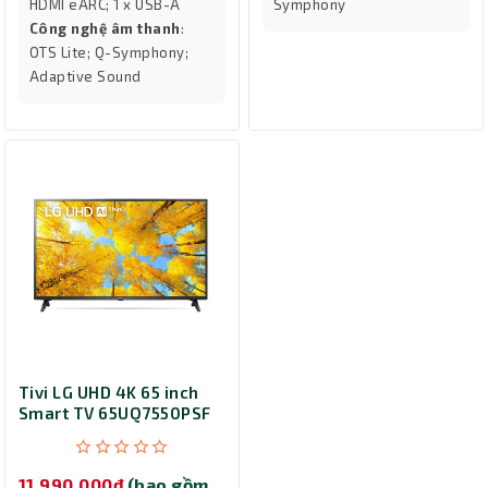
HDMI eARC; 1 x USB-A
Symphony
Công nghệ âm thanh
:
OTS Lite; Q-Symphony;
Adaptive Sound
Tivi LG UHD 4K 65 inch
Smart TV 65UQ7550PSF
11,990,000đ
(bao gồm