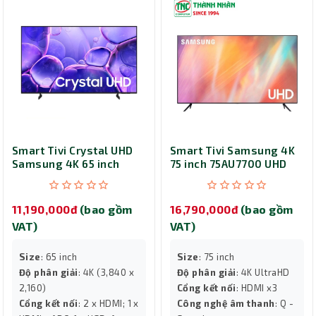
Smart Tivi Crystal UHD
Smart Tivi Samsung 4K
Samsung 4K 65 inch
75 inch 75AU7700 UHD
(UA65U8500F)
11,190,000đ
(bao gồm
16,790,000đ
(bao gồm
VAT)
VAT)
Size
: 65 inch
Size
: 75 inch
Độ phân giải
: 4K (3,840 x
Độ phân giải
: 4K UltraHD
2,160)
Cổng kết nối
: HDMI x3
Cổng kết nối
: 2 x HDMI; 1 x
Công nghệ âm thanh
: Q -