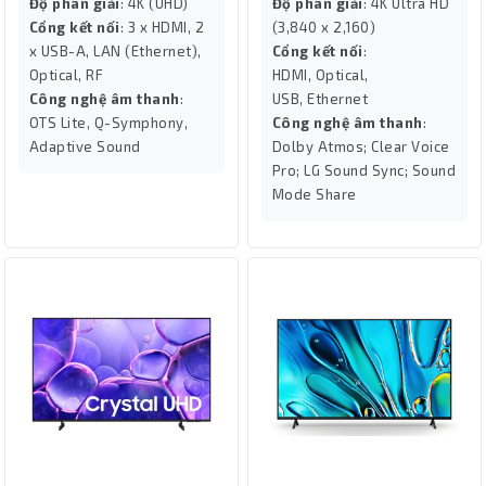
Độ phân giải
: 4K (UHD)
Độ phân giải
: 4K Ultra HD
Cổng kết nối
: 3 x HDMI, 2
(3,840 x 2,160)
x USB-A, LAN (Ethernet),
Cổng kết nối
:
Optical, RF
HDMI, Optical,
Công nghệ âm thanh
:
USB, Ethernet
OTS Lite, Q-Symphony,
Công nghệ âm thanh
:
Adaptive Sound
Dolby Atmos; Clear Voice
Pro; LG Sound Sync; Sound
Mode Share