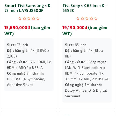
Smart Tivi Samsung 4K
Tivi Sony 4K 65 inch K-
75 Inch UA75U8500F
65S30
15,690,000đ
(bao gồm
19,190,000đ
(bao gồm
VAT)
VAT)
Size
: 75 inch
Size
: 65 inch
Độ phân giải
: 4K (3,840 x
Độ phân giải
: 4K (Ultra
2,160)
HD)
Cổng kết nối
: 2 x HDMI; 1 x
Cổng kết nối
: Cổng mạng
HDMI eARC; 1 x USB-A
LAN, Wifi, Bluetooth, 4 x
Công nghệ âm thanh
:
HDMI, 1x Composite, 1 x
OTS Lite, Q-Symphony,
3.5 mm, 1 x ARC, 2 x USB-A
Adaptive Sound
Công nghệ âm thanh
:
Dolby Atmos, DTS Digital
Surround