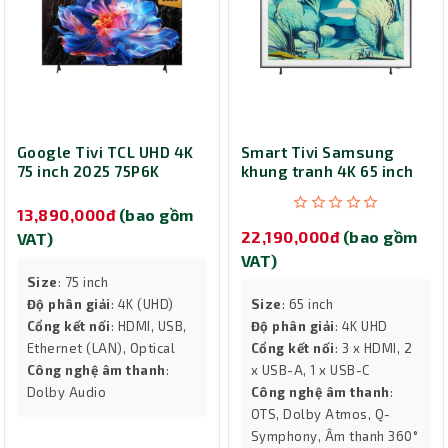
Google Tivi TCL UHD 4K
Smart Tivi Samsung
75 inch 2025 75P6K
khung tranh 4K 65 inch
2025 (65LS03F)
13,890,000đ
(bao gồm
22,190,000đ
(bao gồm
VAT)
VAT)
Size
: 75 inch
Độ phân giải
: 4K (UHD)
Size
: 65 inch
Cổng kết nối
: HDMI, USB,
Độ phân giải
: 4K UHD
Ethernet (LAN), Optical
Cổng kết nối
: 3 x HDMI, 2
Công nghệ âm thanh
:
x USB-A, 1 x USB-C
Dolby Audio
Công nghệ âm thanh
:
OTS, Dolby Atmos, Q-
Symphony, Âm thanh 360°