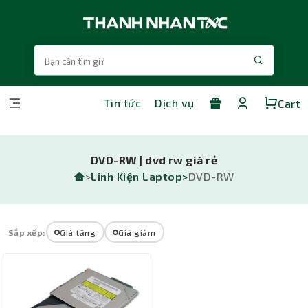
Tin tức
Dịch vụ
Cart
DVD-RW | dvd rw giá rẻ
>
Linh Kiện Laptop>
DVD-RW
Sắp xếp:
Giá tăng
Giá giảm