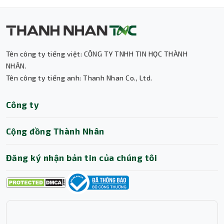
Tên công ty tiếng việt: CÔNG TY TNHH TIN HỌC THÀNH
NHÂN.
Thành Nhân TNC
Tên công ty tiếng anh: Thanh Nhan Co., Ltd.
Trợ lý AI • Phản hồi tức thì
Công ty
Cộng đồng Thành Nhân
Đăng ký nhận bản tin của chúng tôi