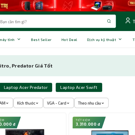
 máy tính
Best Seller
Hot Deal
Dịch vụ kỹ thuật
T
itro, Predator Giá Tốt
Laptop Acer Predator
Laptop Acer Swift
AM
Kích thước
VGA - Card
Theo nhu cầu
IỆM
TIẾT KIỆM
0.000 đ
3.310.000 đ