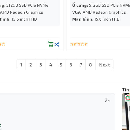
ng
: 512GB SSD PCIe NVMe
Ổ cứng
: 512GB SSD PCIe NVM
: AMD Radeon Graphics
VGA
: AMD Radeon Graphics
hình
: 15.6 inch FHD
Màn hình
: 15.6 inch FHD
1
2
3
4
5
6
7
8
Next
Tin
Ẩn
g