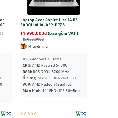
or
Laptop Acer Aspire Lite 14 R3
2XE
5400U AL14-45P-R7Z3
T)
14,990,000đ
(bao gồm VAT)
15,000,000đ
1 khuyến mãi
OS
: Windows 11 Home
CPU
: AMD Ryzen 3 5400U
RAM
: 8GB DDR4 3200 MHz
e
Ổ cứng
: 512GB PCIe NVMe SSD
60
VGA
: AMD Radeon Graphics
Màn hình
: 14" FHD+ IPS SlimBezel