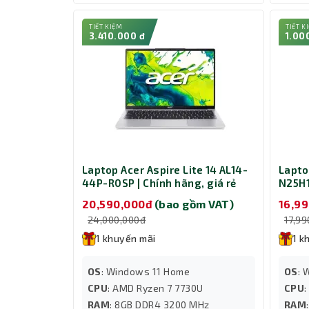
TIẾT KIỆM
TIẾT K
3.410.000 đ
1.00
Laptop Acer Aspire Lite 14 AL14-
Lapto
44P-R0SP | Chính hãng, giá rẻ
N25H
NX.DS
20,590,000đ
(bao gồm VAT)
16,9
24,000,000đ
17,9
1 khuyến mãi
1 k
OS
: Windows 11 Home
OS
: 
CPU
: AMD Ryzen 7 7730U
CPU
RAM
: 8GB DDR4 3200 MHz
RAM