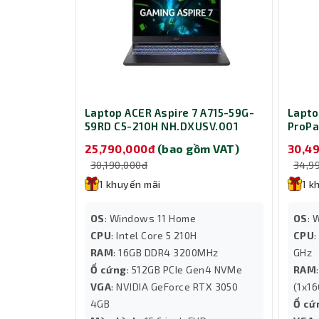
Laptop ACER Aspire 7 A715-59G-
Lapto
59RD C5-210H NH.DXUSV.001
ProPa
R0QM
25,790,000đ
(bao gồm VAT)
30,4
30,190,000đ
34,9
1 khuyến mãi
1 k
OS
: Windows 11 Home
OS
: 
CPU
: Intel Core 5 210H
CPU
RAM
: 16GB DDR4 3200MHz
GHz
Ổ cứng
: 512GB PCIe Gen4 NVMe
RAM
VGA
: NVIDIA GeForce RTX 3050
(1x16
4GB
Ổ cứ