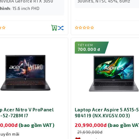
: NVIDIA GeForce RTX 3050
300nits, NTSC 45%, 60Hz
hình
: 15.6 inch FHD
TIẾT KIỆM
700.000 đ
p Acer Nitro V ProPanel
Laptop Acer Aspire 5 A515-
-52-72BM I7
9841 I9 (NX.KVGSV.003)
QZ9SV.004)
90,000đ
(bao gồm VAT)
20,990,000đ
(bao gồm VA
21,690,000đ
huyến mãi