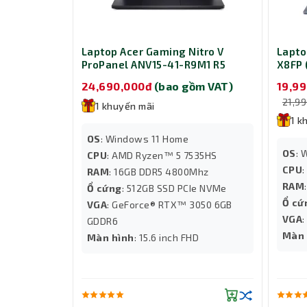
Laptop Acer Gaming Nitro V
Lapto
ProPanel ANV15-41-R9M1 R5
X8FP 
(NH.QPFSV.004)
24,690,000đ
(bao gồm VAT)
19,9
21,9
1 khuyến mãi
1 k
OS
: Windows 11 Home
OS
: 
CPU
: AMD Ryzen™ 5 7535HS
CPU
RAM
: 16GB DDR5 4800Mhz
RAM
Ổ cứng
: 512GB SSD PCIe NVMe
Ổ cứ
VGA
: GeForce® RTX™ 3050 6GB
VGA
GDDR6
Màn 
Màn hình
: 15.6 inch FHD