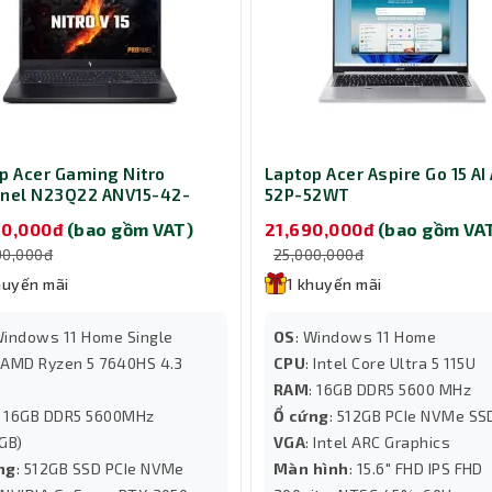
p Acer Gaming Nitro
Laptop Acer Aspire Go 15 AI
nel N23Q22 ANV15-42-
52P-52WT
 NH.QUDSV.001
90,000đ
(bao gồm VAT)
21,690,000đ
(bao gồm VA
90,000đ
25,000,000đ
huyến mãi
1 khuyến mãi
Windows 11 Home Single
OS
: Windows 11 Home
: AMD Ryzen 5 7640HS 4.3
CPU
: Intel Core Ultra 5 115U
RAM
: 16GB DDR5 5600 MHz
: 16GB DDR5 5600MHz
Ổ cứng
: 512GB PCIe NVMe SS
GB)
VGA
: Intel ARC Graphics
ng
: 512GB SSD PCIe NVMe
Màn hình
: 15.6" FHD IPS FHD