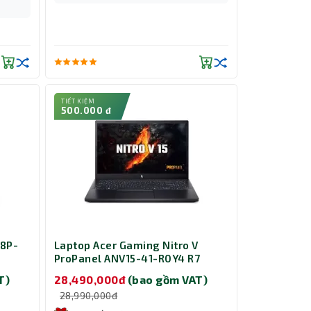
TIẾT KIỆM
500.000 đ
58P-
Laptop Acer Gaming Nitro V
ProPanel ANV15-41-R0Y4 R7
(NH.QPESV.004)
T)
28,490,000đ
(bao gồm VAT)
28,990,000đ