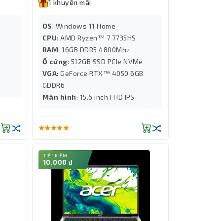
1 khuyến mãi
OS
: Windows 11 Home
CPU
: AMD Ryzen™ 7 7735HS
RAM
: 16GB DDR5 4800Mhz
e
Ổ cứng
: 512GB SSD PCIe NVMe
VGA
: GeForce RTX™ 4050 6GB
GDDR6
Màn hình
: 15.6 inch FHD IPS
TIẾT KIỆM
10.000 đ