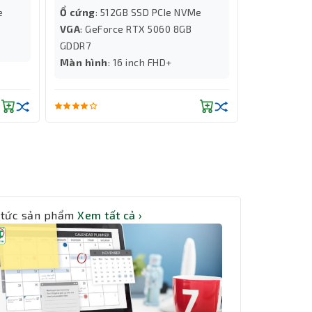
e
Ổ cứng
: 512GB SSD PCIe NVMe
VGA
: GeForce RTX 5060 8GB
GDDR7
Màn hình
: 16 inch FHD+
 tức sản phẩm
Xem tất cả ›