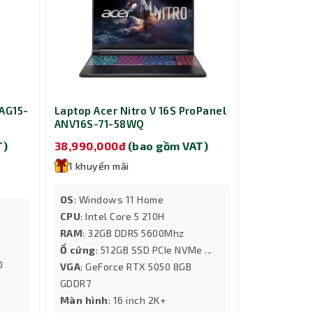
 AG15-
Laptop Acer Nitro V 16S ProPanel
ANV16S-71-58WQ
T)
38,990,000đ
(bao gồm VAT)
1 khuyến mãi
OS
: Windows 11 Home
CPU
: Intel Core 5 210H
RAM
: 32GB DDR5 5600Mhz
Ổ cứng
: 512GB SSD PCIe NVMe ...
D
VGA
: GeForce RTX 5050 8GB
GDDR7
Màn hình
: 16 inch 2K+