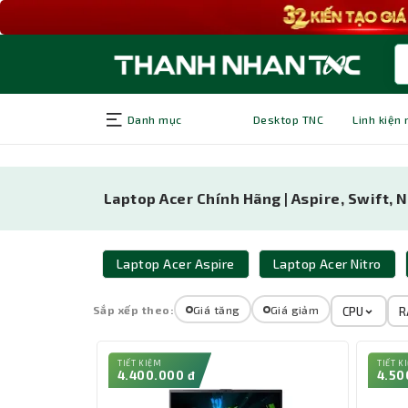
Danh mục
Desktop TNC
Linh kiện
Laptop Acer Chính Hãng | Aspire, Swift, N
Laptop Acer Aspire
Laptop Acer Nitro
Sắp xếp theo:
Giá tăng
Giá giảm
CPU
R
TIẾT KIỆM
TIẾT K
4.400.000 đ
4.50