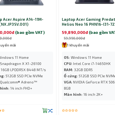
p Acer Aspire A14-11M-
Laptop Acer Gaming Predat
(NX.JP3SV.001)
Helios Neo 16 PHN16-I31-7
90,000đ
(bao gồm VAT)
59,890,000đ
(bao gồm VA
90,000đ
59,990,000đ
huyến mãi
1 khuyến mãi
Windows 11 Home
OS
: Windows 11 Home
: Snapdragon X X1-26100
CPU
: Intel Core i7-14650HX
: 16GB LPDDR5X 8448 MT/s
RAM
: 32GB DDR5
ng
: 512GB SSD PCIe NVMe
Ổ cứng
: 512GB SSD PCIe NVM
: Qualcomm® Adreno™
VGA
: NVIDIA GeForce RTX 50
hình
: 14 inch FHD+
8GB
Màn hình
: 16 inch 2K+