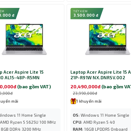
IỆM
TIẾT KIỆM
0.000 đ
3.500.000 đ
p Acer Aspire Lite 15
Laptop Acer Aspire Lite 15 A
10 AL15-48P-R5MN
21P-R91W NX.DNRSV.002
1SV.001
90,000đ
(bao gồm VAT)
20,490,000đ
(bao gồm VA
90,000đ
23,990,000đ
huyến mãi
1 khuyến mãi
Windows 11 Home Single
OS
: Windows 11 Home Single
: AMD Ryzen 5 5625U 100 MHz
CPU
: AMD Ryzen 5 40
: 8GB DDR4 3200 MHz
RAM
: 16GB LPDDR5 Onboard