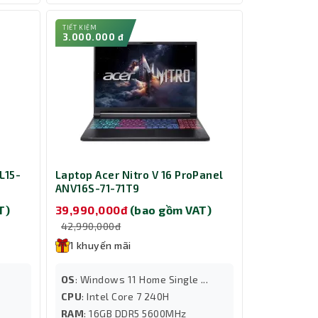
TIẾT KIỆM
3.000.000 đ
L15-
Laptop Acer Nitro V 16 ProPanel
ANV16S-71-71T9
T)
39,990,000đ
(bao gồm VAT)
42,990,000đ
1 khuyến mãi
OS
: Windows 11 Home Single ...
CPU
: Intel Core 7 240H
RAM
: 16GB DDR5 5600MHz