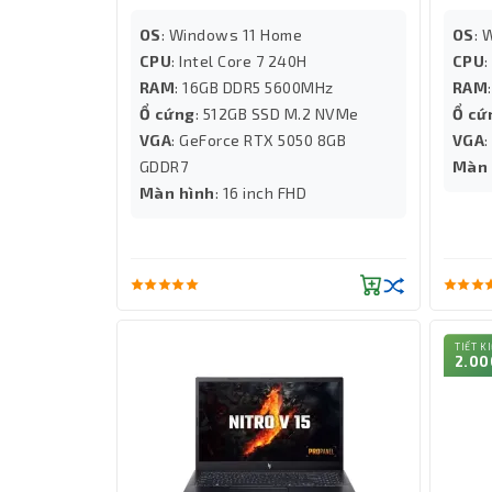
OS
: Windows 11 Home
OS
: 
CPU
: Intel Core 7 240H
CPU
:
RAM
: 16GB DDR5 5600MHz
RAM
Ổ cứng
: 512GB SSD M.2 NVMe
Ổ cứ
VGA
: GeForce RTX 5050 8GB
VGA
GDDR7
Màn 
Màn hình
: 16 inch FHD
TIẾT K
2.00