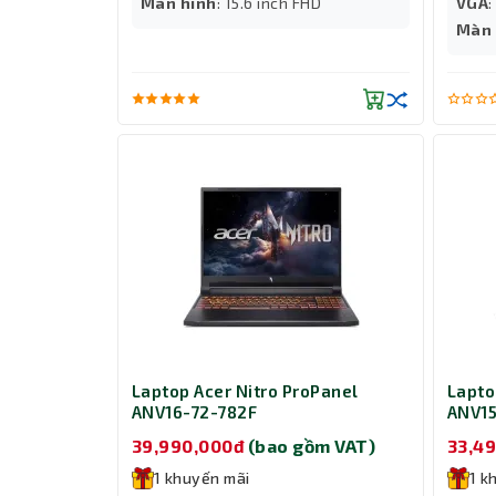
Màn hình
: 15.6 inch FHD
VGA
Màn 
Laptop Acer Nitro ProPanel
Lapto
ANV16-72-782F
ANV15
(NH.
39,990,000đ
(bao gồm VAT)
33,4
1 khuyến mãi
1 k