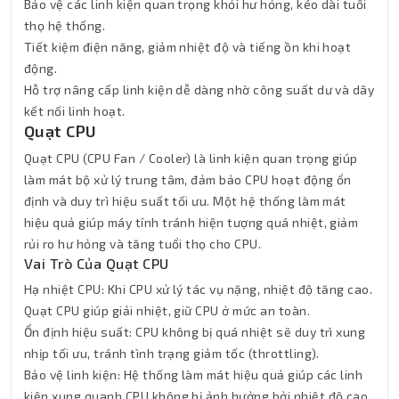
Bảo vệ các linh kiện quan trọng khỏi hư hỏng, kéo dài tuổi
thọ hệ thống.
Tiết kiệm điện năng, giảm nhiệt độ và tiếng ồn khi hoạt
động.
Hỗ trợ nâng cấp linh kiện dễ dàng nhờ công suất dư và dây
kết nối linh hoạt.
Quạt CPU
Quạt CPU (CPU Fan / Cooler) là linh kiện quan trọng giúp
làm mát bộ xử lý trung tâm, đảm bảo CPU hoạt động ổn
định và duy trì hiệu suất tối ưu. Một hệ thống làm mát
hiệu quả giúp máy tính tránh hiện tượng quá nhiệt, giảm
rủi ro hư hỏng và tăng tuổi thọ cho CPU.
Vai Trò Của Quạt CPU
Hạ nhiệt CPU: Khi CPU xử lý tác vụ nặng, nhiệt độ tăng cao.
Quạt CPU giúp giải nhiệt, giữ CPU ở mức an toàn.
Ổn định hiệu suất: CPU không bị quá nhiệt sẽ duy trì xung
nhịp tối ưu, tránh tình trạng giảm tốc (throttling).
Bảo vệ linh kiện: Hệ thống làm mát hiệu quả giúp các linh
kiện xung quanh CPU không bị ảnh hưởng bởi nhiệt độ cao.