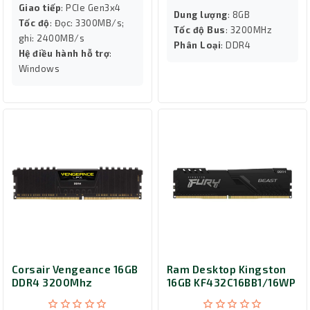
Giao tiếp
: PCIe Gen3x4
Dung lượng
: 8GB
Tốc độ
: Đọc: 3300MB/s;
Tốc độ Bus
: 3200MHz
ghi: 2400MB/s
Phân Loại
: DDR4
Hệ điều hành hỗ trợ
:
Windows
Corsair Vengeance 16GB
Ram Desktop Kingston
DDR4 3200Mhz
16GB KF432C16BB1/16WP