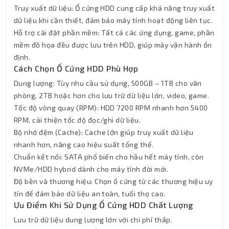
Truy xuất dữ liệu: Ổ cứng HDD cung cấp khả năng truy xuất
dữ liệu khi cần thiết, đảm bảo máy tính hoạt động liên tục.
Hỗ trợ cài đặt phần mềm: Tất cả các ứng dụng, game, phần
mềm đồ họa đều được lưu trên HDD, giúp máy vận hành ổn
định.
Cách Chọn Ổ Cứng HDD Phù Hợp
Dung lượng: Tùy nhu cầu sử dụng, 500GB – 1TB cho văn
phòng, 2TB hoặc hơn cho lưu trữ dữ liệu lớn, video, game.
Tốc độ vòng quay (RPM): HDD 7200 RPM nhanh hơn 5400
RPM, cải thiện tốc độ đọc/ghi dữ liệu.
Bộ nhớ đệm (Cache): Cache lớn giúp truy xuất dữ liệu
nhanh hơn, nâng cao hiệu suất tổng thể.
Chuẩn kết nối: SATA phổ biến cho hầu hết máy tính, còn
NVMe/HDD hybrid dành cho máy tính đời mới.
Độ bền và thương hiệu: Chọn ổ cứng từ các thương hiệu uy
tín để đảm bảo dữ liệu an toàn, tuổi thọ cao.
Ưu Điểm Khi Sử Dụng Ổ Cứng HDD Chất Lượng
Lưu trữ dữ liệu dung lượng lớn với chi phí thấp.