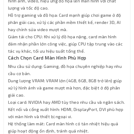
hình ảnh, video, hiệu ứng đồ họa lên màn hình với chất
lượng và tốc độ cao.
Hỗ trợ gaming và đồ họa: Card mạnh giúp chơi game ở độ
phân giải cao, xử lý các phần mềm thiết kế, render 3D, AI
hay chỉnh sửa video mượt mà.
Giảm tải cho CPU: Khi xử lý đồ họa nặng, card màn hình
đảm nhận phần lớn công việc, giúp CPU tập trung vào các
tác vụ khác, tối ưu hiệu suất tổng thể.
Cách Chọn Card Màn Hình Phù Hợp
Nhu cầu sử dụng: Gaming, đồ họa chuyên nghiệp hay nhu
cầu cơ bản.
Dung lượng VRAM: VRAM lớn (4GB, 6GB, 8GB trở lên) giúp
xử lý hình ảnh và game mượt mà hơn, đặc biệt ở độ phân
giải cao.
Loại card: NVIDIA hay AMD tùy theo nhu cầu và ngân sách.
Kết nối và cổng xuất hình: HDMI, DisplayPort, DVI phù hợp
với màn hình và thiết bị ngoại vi.
Hệ thống làm mát: Card màn hình có tản nhiệt hiệu quả
giúp hoạt động ổn định, tránh quá nhiệt.