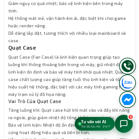
Giảm nguy cơ quá nhiệt, bảo vệ linh kiện bên trong máy
tính.
Hệ thống mát mẻ, vận hành êm ái, đặc biệt khi chơi game
hoặc render nặng.
Dễ dàng lắp đặt, tương thích với nhiều loại mainboard và
case.
Quạt Case
Quạt Case (Fan Case) là linh kiện quan trọng giúp tạo
luồng khí thông thoáng bên trong vỏ máy, giữ nhiệt độ các
linh kiện ổn định và bảo vệ máy tính khỏi quá nhiệt. Quạt
case chất lượng cao giúp tăng tuổi thọ linh kiện và tối ưu
hiệu suất hệ thống, đặc biệt với các máy tính gaming hoặc
máy trạm xử lý đồ họa nặng.
Vai Trò Của Quạt Case
Tăng luồng khí: Quạt case hút khí mát vào và đẩy khí nóng
ra ngoài, giúp giảm nhiệt độ tổng thể trong vỏ máy.
1
Tư vấn với AI
Bảo vệ linh kiện: Nhiệt độ ổn định giúp CPU, GPU, RAM và ổ
Trả lời tức thì · 24/7
cứng hoạt động hiệu quả và bền bỉ hơn.