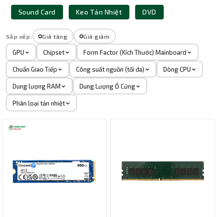
Sound Card
Keo Tản Nhiệt
DVD
Sắp xếp:
Giá tăng
Giá giảm
GPU
Chipset
Form Factor (Kích Thước) Mainboard
Chuẩn Giao Tiếp
Công suất nguồn (tối đa)
Dòng CPU
Dung lượng RAM
Dung Lượng Ổ Cứng
Phân loại tản nhiệt