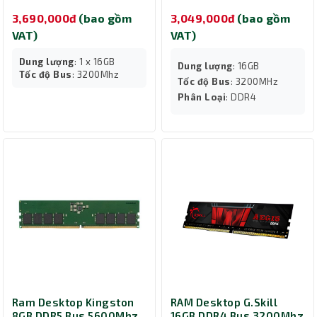
3,690,000đ
(bao gồm
3,049,000đ
(bao gồm
VAT)
VAT)
Dung lượng
: 1 x 16GB
Dung lượng
: 16GB
Tốc độ Bus
: 3200Mhz
Tốc độ Bus
: 3200MHz
Phân Loại
: DDR4
Ram Desktop Kingston
RAM Desktop G.Skill
8GB DDR5 Bus 5600Mhz
16GB DDR4 Bus 3200Mhz