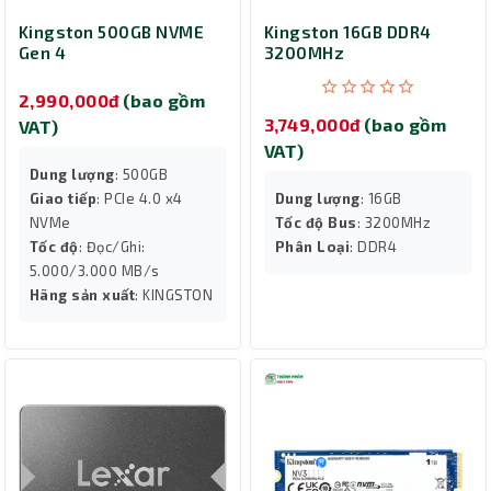
Kingston 500GB NVME
Kingston 16GB DDR4
Gen 4
3200MHz
2,990,000đ
(bao gồm
3,749,000đ
(bao gồm
VAT)
VAT)
Dung lượng
: 500GB
Giao tiếp
: PCIe 4.0 x4
Dung lượng
: 16GB
NVMe
Tốc độ Bus
: 3200MHz
Tốc độ
: Đọc/Ghi:
Phân Loại
: DDR4
5.000/3.000 MB/s
Hãng sản xuất
: KINGSTON