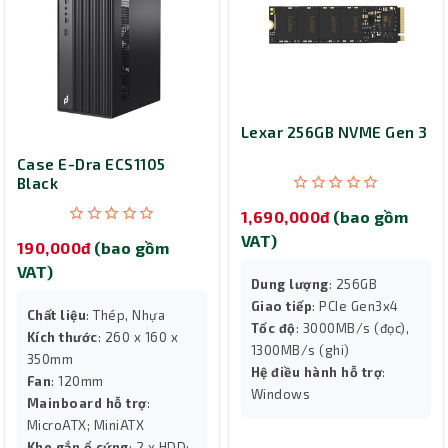
Lexar 256GB NVME Gen 3
Case E-Dra ECS1105
Black
1,690,000đ
(bao gồm
VAT)
190,000đ
(bao gồm
VAT)
Dung lượng
: 256GB
Giao tiếp
: PCIe Gen3x4
Chất liệu
: Thép, Nhựa
Tốc độ
: 3000MB/s (đọc),
Kích thước
: 260 x 160 x
1300MB/s (ghi)
350mm
Hệ điều hành hỗ trợ
:
Fan
: 120mm
Windows
Mainboard hỗ trợ
:
MicroATX; MiniATX
Khe gắn ổ cứng
: 2 x HDD;