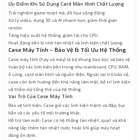
Ưu Điểm Khi Sử Dụng Card Màn Hình Chất Lượng
Trải nghiệm game mượt mà, đồ họa sống động.
Xử lý video, dựng 3D và AI nhanh hơn, giảm thời gian
render.
Tăng hiệu suất hệ thống, giảm tải cho CPU.
Hoạt động bền bỉ nhờ tản nhiệt và linh kiện chất lượng.
Case Máy Tính – Bảo Vệ & Tối Ưu Hệ Thống
Case máy tính (hay vỏ máy) là bộ khung bao bọc và bảo vệ
toàn bộ các linh kiện bên trong như mainboard, CPU, RAM,
ổ cứng, card màn hình và nguồn điện. Ngoài vai trò bảo vệ,
case còn ảnh hưởng đến khả năng làm mát, bố trí linh kiện
và thẩm mỹ tổng thể của hệ thống.
Vai Trò Của Case Máy Tính
Bảo vệ linh kiện: Case giữ các linh kiện tránh va đập, bụi
bẩn và các yếu tố môi trường khác.
Hỗ trợ làm mát: Case có hệ thống tản nhiệt, quạt và khả
năng lắp thêm tản nhiệt nước hoặc khí giúp máy hoạt
động ổn định.