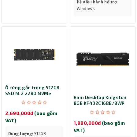
Hệ điều hành hỗ trợ
:
Windows
Ổ cứng gắn trong 512GB
SSD M.2 2280 NVMe
Ram Desktop Kingston
Lexar LNM620X
8GB KF432C16BB/8WP
2,690,000đ
(bao gồm
VAT)
1,990,000đ
(bao gồm
VAT)
Dung lượng
: 512GB