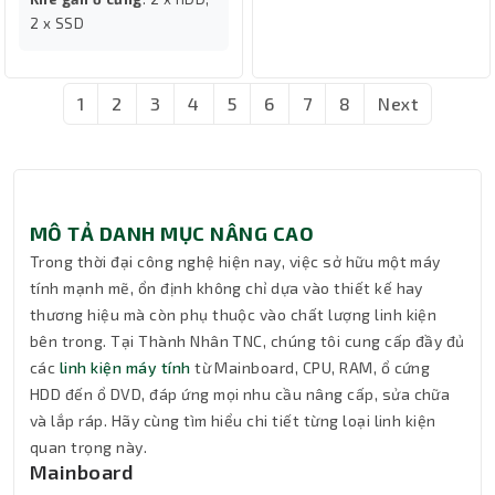
2 x SSD
1
2
3
4
5
6
7
8
Next
MÔ TẢ DANH MỤC NÂNG CAO
Trong thời đại công nghệ hiện nay, việc sở hữu một máy
tính mạnh mẽ, ổn định không chỉ dựa vào thiết kế hay
thương hiệu mà còn phụ thuộc vào chất lượng linh kiện
bên trong. Tại Thành Nhân TNC, chúng tôi cung cấp đầy đủ
các
linh kiện máy tính
từ Mainboard, CPU, RAM, ổ cứng
HDD đến ổ DVD, đáp ứng mọi nhu cầu nâng cấp, sửa chữa
và lắp ráp. Hãy cùng tìm hiểu chi tiết từng loại linh kiện
quan trọng này.
Mainboard