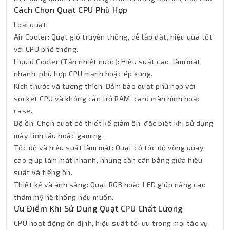
Cách Chọn Quạt CPU Phù Hợp
Loại quạt:
Air Cooler: Quạt gió truyền thống, dễ lắp đặt, hiệu quả tốt
với CPU phổ thông.
Liquid Cooler (Tản nhiệt nước): Hiệu suất cao, làm mát
nhanh, phù hợp CPU mạnh hoặc ép xung.
Kích thước và tương thích: Đảm bảo quạt phù hợp với
socket CPU và không cản trở RAM, card màn hình hoặc
case.
Thành Nhân TNC
Độ ồn: Chọn quạt có thiết kế giảm ồn, đặc biệt khi sử dụng
Trợ lý AI • Phản hồi tức thì
máy tính lâu hoặc gaming.
Tốc độ và hiệu suất làm mát: Quạt có tốc độ vòng quay
cao giúp làm mát nhanh, nhưng cần cân bằng giữa hiệu
suất và tiếng ồn.
Thiết kế và ánh sáng: Quạt RGB hoặc LED giúp nâng cao
thẩm mỹ hệ thống nếu muốn.
Ưu Điểm Khi Sử Dụng Quạt CPU Chất Lượng
CPU hoạt động ổn định, hiệu suất tối ưu trong mọi tác vụ.