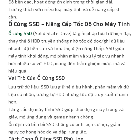
Độ bền cao, hoạt động ổn định trong thời gian dài.
Tương thích với nhiều loại máy tính và dễ nâng cấp khi
cần.
Ổ Cứng SSD – Nâng Cấp Tốc Độ Cho Máy Tính
Ổ cứng SSD
(Solid State Drive) là giải pháp lưu trữ hiện đại,
thay thế ổ HDD truyền thống nhờ tốc độ đọc/ghi dữ liệu
nhanh, độ bền cao và tiêu thụ điện năng thấp. SSD giúp
máy tính khởi động, mở phần mềm và xử lý tác vụ nhanh
hơn nhiều so với HDD, mang đến trải nghiệm mượt mà và
hiệu quả.
Vai Trò Của Ổ Cứng SSD
Lưu trữ dữ liệu: SSD lưu giữ hệ điều hành, phần mềm và dữ
liệu cá nhân, tương tự HDD nhưng tốc độ truy xuất nhanh
hơn.
Tăng tốc độ máy tính: SSD giúp khởi động máy trong vài
giây, mở ứng dụng và game nhanh chóng.
Ổn định và bền bỉ: SSD không có linh kiện cơ học, giảm
nguy cơ hỏng hóc do va đập, rung lắc.
Cách Chọn Ổ Cứng SSD Phù Hợp