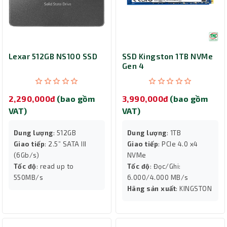
Lexar 512GB NS100 SSD
SSD Kingston 1TB NVMe
Gen 4
2,290,000đ
(bao gồm
3,990,000đ
(bao gồm
VAT)
VAT)
Dung lượng
: 512GB
Dung lượng
: 1TB
Giao tiếp
: 2.5” SATA III
Giao tiếp
: PCIe 4.0 x4
(6Gb/s)
NVMe
Tốc độ
: read up to
Tốc độ
: Đọc/Ghi:
550MB/s
6.000/4.000 MB/s
Hãng sản xuất
: KINGSTON