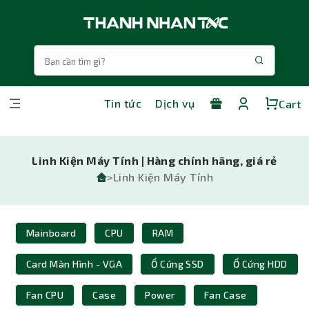
Tin tức
Dịch vụ
Cart
Linh Kiện Máy Tính | Hàng chính hãng, giá rẻ
>Linh Kiện Máy Tính
Mainboard
CPU
RAM
Card Màn Hình - VGA
Ổ Cứng SSD
Ổ Cứng HDD
Fan CPU
Case
Power
Fan Case