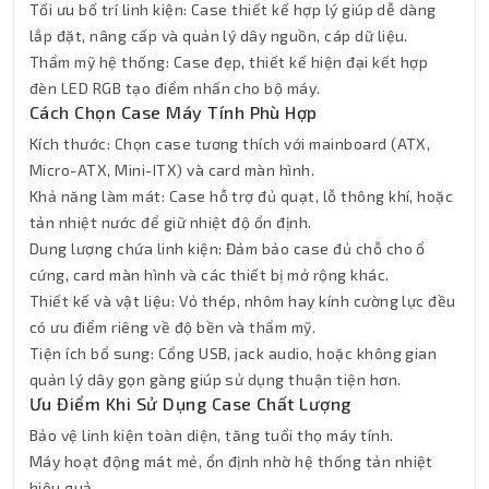
Tối ưu bố trí linh kiện: Case thiết kế hợp lý giúp dễ dàng
lắp đặt, nâng cấp và quản lý dây nguồn, cáp dữ liệu.
Thẩm mỹ hệ thống: Case đẹp, thiết kế hiện đại kết hợp
đèn LED RGB tạo điểm nhấn cho bộ máy.
Cách Chọn Case Máy Tính Phù Hợp
Kích thước: Chọn case tương thích với mainboard (ATX,
Micro-ATX, Mini-ITX) và card màn hình.
Khả năng làm mát: Case hỗ trợ đủ quạt, lỗ thông khí, hoặc
tản nhiệt nước để giữ nhiệt độ ổn định.
Dung lượng chứa linh kiện: Đảm bảo case đủ chỗ cho ổ
cứng, card màn hình và các thiết bị mở rộng khác.
Thiết kế và vật liệu: Vỏ thép, nhôm hay kính cường lực đều
có ưu điểm riêng về độ bền và thẩm mỹ.
Tiện ích bổ sung: Cổng USB, jack audio, hoặc không gian
quản lý dây gọn gàng giúp sử dụng thuận tiện hơn.
Ưu Điểm Khi Sử Dụng Case Chất Lượng
Bảo vệ linh kiện toàn diện, tăng tuổi thọ máy tính.
Máy hoạt động mát mẻ, ổn định nhờ hệ thống tản nhiệt
hiệu quả.