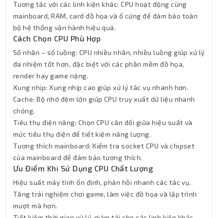
Tương tác với các linh kiện khác: CPU hoạt động cùng
mainboard, RAM, card đồ họa và ổ cứng để đảm bảo toàn
bộ hệ thống vận hành hiệu quả.
Cách Chọn CPU Phù Hợp
Số nhân – số luồng: CPU nhiều nhân, nhiều luồng giúp xử lý
đa nhiệm tốt hơn, đặc biệt với các phần mềm đồ họa,
render hay game nặng.
Xung nhịp: Xung nhịp cao giúp xử lý tác vụ nhanh hơn.
Cache: Bộ nhớ đệm lớn giúp CPU truy xuất dữ liệu nhanh
chóng.
Tiêu thụ điện năng: Chọn CPU cân đối giữa hiệu suất và
mức tiêu thụ điện để tiết kiệm năng lượng.
Tương thích mainboard: Kiểm tra socket CPU và chipset
của mainboard để đảm bảo tương thích.
Ưu Điểm Khi Sử Dụng CPU Chất Lượng
Hiệu suất máy tính ổn định, phản hồi nhanh các tác vụ.
Tăng trải nghiệm chơi game, làm việc đồ họa và lập trình
mượt mà hơn.
Tiết kiệm thời gian xử lý, giảm tải cho các linh kiện khác.