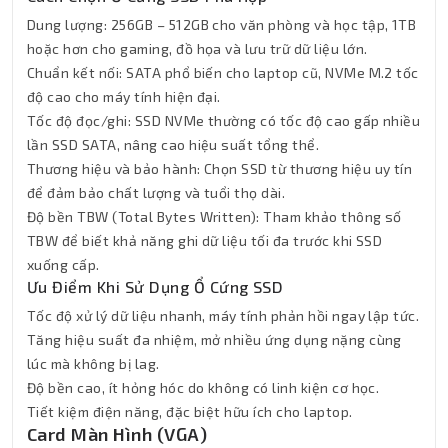
Dung lượng: 256GB – 512GB cho văn phòng và học tập, 1TB
hoặc hơn cho gaming, đồ họa và lưu trữ dữ liệu lớn.
Chuẩn kết nối: SATA phổ biến cho laptop cũ, NVMe M.2 tốc
độ cao cho máy tính hiện đại.
Tốc độ đọc/ghi: SSD NVMe thường có tốc độ cao gấp nhiều
lần SSD SATA, nâng cao hiệu suất tổng thể.
Thương hiệu và bảo hành: Chọn SSD từ thương hiệu uy tín
để đảm bảo chất lượng và tuổi thọ dài.
Độ bền TBW (Total Bytes Written): Tham khảo thông số
TBW để biết khả năng ghi dữ liệu tối đa trước khi SSD
xuống cấp.
Ưu Điểm Khi Sử Dụng Ổ Cứng SSD
Tốc độ xử lý dữ liệu nhanh, máy tính phản hồi ngay lập tức.
Tăng hiệu suất đa nhiệm, mở nhiều ứng dụng nặng cùng
lúc mà không bị lag.
Độ bền cao, ít hỏng hóc do không có linh kiện cơ học.
Tiết kiệm điện năng, đặc biệt hữu ích cho laptop.
Card Màn Hình (VGA)