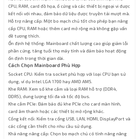
CPU, RAM, card đồ họa, ổ cứng và các thiết bị ngoại vi được
kết nối với nhau, đảm bảo dữ liệu được truyền tải mượt mà.
Hỗ trợ nâng cấp: Một bo mạch chủ tốt cho phép bạn nâng
cấp CPU, RAM hoặc thêm card mở rộng mà không gặp vấn
đề tương thích.
Ổn định hệ thống: Mainboard chất lượng cao giúp giảm lỗi
phần cứng, tăng tuổi thọ máy tính và đảm bảo hoạt động
ổn định trong thời gian dài.
Cách Chọn Mainboard Phù Hợp
Socket CPU: Kiểm tra socket phù hợp với loại CPU bạn sử
dụng, ví dụ Intel LGA 1700 hay AMD AM5.
Khe RAM: Xem số khe cắm và loại RAM hỗ trợ (DDR4,
DDR5), dung lượng tối đa và tốc độ bus.
Khe cắm PCIe: Đảm bảo đủ khe PCIe cho card màn hình,
card âm thanh hoặc các thiết bị mở rộng khác.
Cổng kết nối: Kiểm tra cổng USB, LAN, HDMI, DisplayPort và
các cổng cần thiết cho nhu cầu sử dụng.
Khả năng nâng cấp: Chọn bo mạch chủ có tính năng nâng