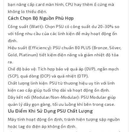
bạn nâng cấp card màn hình, CPU hay thêm ổ cứng mà
không lo thiếu điện.
Cách Chọn Bộ Nguồn Phù Hợp
Công suất (Watt): Chọn PSU có công suất dư 20-30% so
với tổng nhu cầu của các linh kiện để máy hoạt động ổn
định.
Hiệu suất (Efficiency): PSU chuẩn 80 PLUS (Bronze, Silver,
Gold, Platinum) tiết kiệm điện năng và giảm nhiệt độ tỏa
ra.
Chế độ bảo vệ: Tích hợp bảo vệ quá áp (OVP), ngắn mạch
(SCP), quá dòng (OCP) và quá nhiệt (OTP).
Chất lượng linh kiện: PSU từ thương hiệu uy tín với linh
kiện cao cấp giúp tuổi thọ dài và hoạt động ổn định.
Dây kết nối (Modular/Non-Modular): PSU Modular giúp
quản lý dây gọn gàng, tối ưu luồng khí bên trong case.
Ưu Điểm Khi Sử Dụng PSU Chất Lượng
Máy tính hoạt động ổn định, tránh hiện tượng sập nguồn
hoặc lag do điện áp không ổn định.