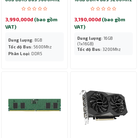
KVR56U46BS6-8
F4-3200C16S-16GIS
3,990,000đ
(bao gồm
3,190,000đ
(bao gồm
VAT)
VAT)
Dung lượng
: 16GB
Dung lượng
: 8GB
(1x16GB)
Tốc độ Bus
: 5600Mhz
Tốc độ Bus
: 3200Mhz
Phân Loại
: DDR5