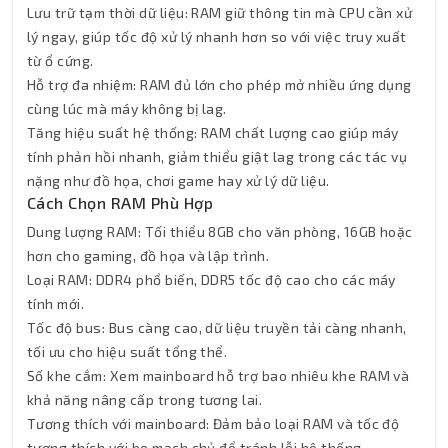
Lưu trữ tạm thời dữ liệu: RAM giữ thông tin mà CPU cần xử
lý ngay, giúp tốc độ xử lý nhanh hơn so với việc truy xuất
từ ổ cứng.
Hỗ trợ đa nhiệm: RAM đủ lớn cho phép mở nhiều ứng dụng
cùng lúc mà máy không bị lag.
Tăng hiệu suất hệ thống: RAM chất lượng cao giúp máy
tính phản hồi nhanh, giảm thiểu giật lag trong các tác vụ
nặng như đồ họa, chơi game hay xử lý dữ liệu.
Cách Chọn RAM Phù Hợp
Dung lượng RAM: Tối thiểu 8GB cho văn phòng, 16GB hoặc
hơn cho gaming, đồ họa và lập trình.
Loại RAM: DDR4 phổ biến, DDR5 tốc độ cao cho các máy
tính mới.
Tốc độ bus: Bus càng cao, dữ liệu truyền tải càng nhanh,
tối ưu cho hiệu suất tổng thể.
Số khe cắm: Xem mainboard hỗ trợ bao nhiêu khe RAM và
khả năng nâng cấp trong tương lai.
Tương thích với mainboard: Đảm bảo loại RAM và tốc độ
tương thích với bo mạch chủ để tránh lỗi hệ thống.