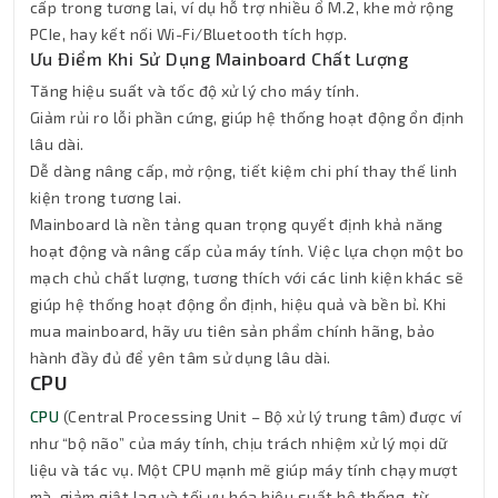
cấp trong tương lai, ví dụ hỗ trợ nhiều ổ M.2, khe mở rộng
PCIe, hay kết nối Wi-Fi/Bluetooth tích hợp.
Ưu Điểm Khi Sử Dụng Mainboard Chất Lượng
Tăng hiệu suất và tốc độ xử lý cho máy tính.
Giảm rủi ro lỗi phần cứng, giúp hệ thống hoạt động ổn định
lâu dài.
Dễ dàng nâng cấp, mở rộng, tiết kiệm chi phí thay thế linh
kiện trong tương lai.
Mainboard là nền tảng quan trọng quyết định khả năng
hoạt động và nâng cấp của máy tính. Việc lựa chọn một bo
mạch chủ chất lượng, tương thích với các linh kiện khác sẽ
giúp hệ thống hoạt động ổn định, hiệu quả và bền bỉ. Khi
mua mainboard, hãy ưu tiên sản phẩm chính hãng, bảo
hành đầy đủ để yên tâm sử dụng lâu dài.
CPU
CPU
(Central Processing Unit – Bộ xử lý trung tâm) được ví
như “bộ não” của máy tính, chịu trách nhiệm xử lý mọi dữ
liệu và tác vụ. Một CPU mạnh mẽ giúp máy tính chạy mượt
mà, giảm giật lag và tối ưu hóa hiệu suất hệ thống, từ