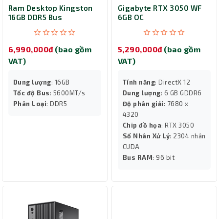
Ram Desktop Kingston
Gigabyte RTX 3050 WF
16GB DDR5 Bus
6GB OC
5600MT/s
KVR56U46BS8-16WP
6,990,000đ
(bao gồm
5,290,000đ
(bao gồm
VAT)
VAT)
Dung lượng
: 16GB
Tính năng
: DirectX 12
Tốc độ Bus
: 5600MT/s
Dung lượng
: 6 GB GDDR6
Phân Loại
: DDR5
Độ phân giải
: 7680 x
4320
Chip đồ họa
: RTX 3050
Số Nhân Xử Lý
: 2304 nhân
CUDA
Bus RAM
: 96 bit