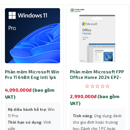
Phần mềm Microsoft Win
Phần mềm Microsoft FPP
Pro 11 64Bit Eng Intl 1pk
Office Home 2024 EP2-
DSP OEI DVD FQC-10528
06811 -giá rẻ
4,090,000đ
(bao gồm
2,990,000đ
(bao gồm
VAT)
VAT)
Hệ điều hành hỗ trợ
: Win
11 Pro
Tính năng
: Ứng dụng dành
Thời hạn sử dụng
: Vĩnh
cho gia đình hoặc trường
viễn
học-Dành cho 1 PC hoặc