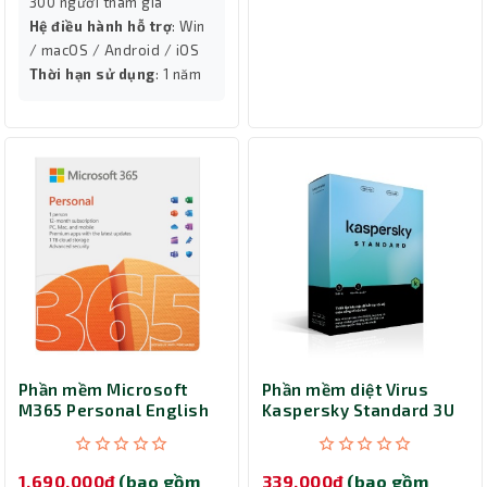
300 người tham gia
Hệ điều hành hỗ trợ
: Win
/ macOS / Android / iOS
Thời hạn sử dụng
: 1 năm
Phần mềm Microsoft
Phần mềm diệt Virus
M365 Personal English
Kaspersky Standard 3U
APAC Subscr 1YR
(3 thiết bị)
Medialess EP2-32409
1,690,000đ
(bao gồm
339,000đ
(bao gồm