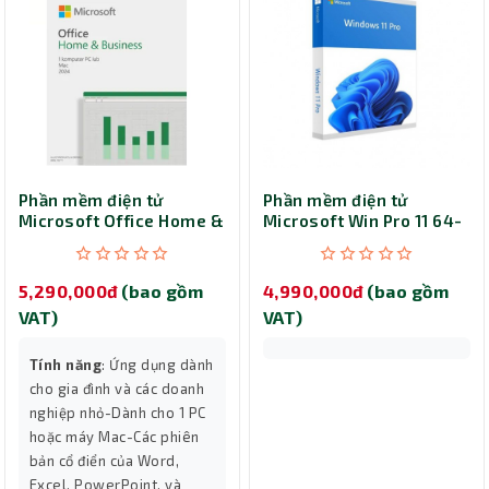
Phần mềm điện tử
Phần mềm điện tử
Microsoft Office Home &
Microsoft Win Pro 11 64-
Business 2024
bit All Lng PK Lic Online
DwnLd NR FQC-10572
5,290,000đ
(bao gồm
4,990,000đ
(bao gồm
VAT)
VAT)
Tính năng
: Ứng dụng dành
cho gia đình và các doanh
nghiệp nhỏ-Dành cho 1 PC
hoặc máy Mac-Các phiên
bản cổ điển của Word,
Excel, PowerPoint, và