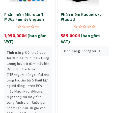
Phần mềm Microsoft
Phần mềm Kaspersky
M365 Family English
Plus 3U
APAC EM FY25H2
1,990,000đ
(bao gồm
589,000đ
(bao gồm
VAT)
VAT)
Tính năng
: Chống virus; ...
Tính năng
: Gói thuê bao
tối đa 6 người dùng - Dung
lượng lưu trữ đám mây lên
đến 6TB OneDrive
(1TB/người dùng) - Cài đặt
cùng lúc lên tới 5 thiết bị/
người dùng - trên PCs,
máy Mac, iPad, iPhone,
điện thoại và máy tính
bảng Android - Cuộc gọi
nhóm lên đến 30 giờ cho