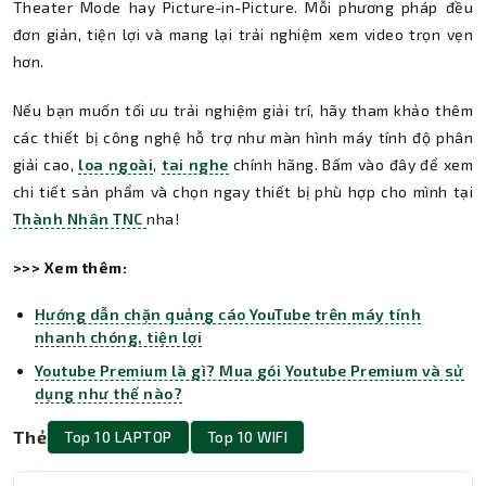
Theater Mode hay Picture-in-Picture. Mỗi phương pháp đều
đơn giản, tiện lợi và mang lại trải nghiệm xem video trọn vẹn
hơn.
Nếu bạn muốn tối ưu trải nghiệm giải trí, hãy tham khảo thêm
các thiết bị công nghệ hỗ trợ như màn hình máy tính độ phân
giải cao,
loa ngoài
,
tai nghe
chính hãng. Bấm vào đây để xem
chi tiết sản phẩm và chọn ngay thiết bị phù hợp cho mình tại
Thành Nhân TNC
nha!
>>> Xem thêm:
Hướng dẫn chặn quảng cáo YouTube trên máy tính
nhanh chóng, tiện lợi
Youtube Premium là gì? Mua gói Youtube Premium và sử
dụng như thế nào?
Thẻ
Top 10 LAPTOP
Top 10 WIFI