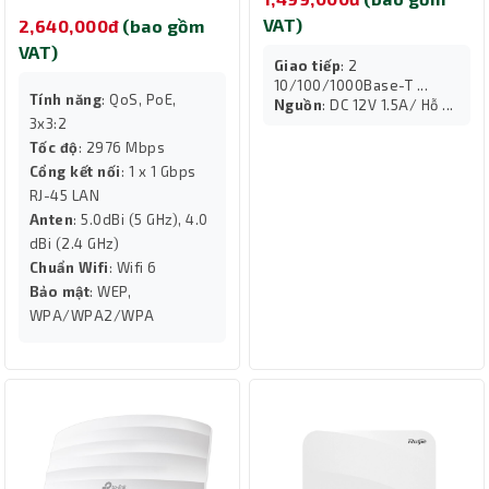
VAT)
2,640,000đ
(bao gồm
VAT)
Giao tiếp
: 2
10/100/1000Base-T ...
Tính năng
: QoS, PoE,
Nguồn
: DC 12V 1.5A/ Hỗ ...
3x3:2
Tốc độ
: 2976 Mbps
Cổng kết nối
: 1 x 1 Gbps
RJ-45 LAN
Anten
: 5.0dBi (5 GHz), 4.0
dBi (2.4 GHz)
Chuẩn Wifi
: Wifi 6
Bảo mật
: WEP,
WPA/WPA2/WPA