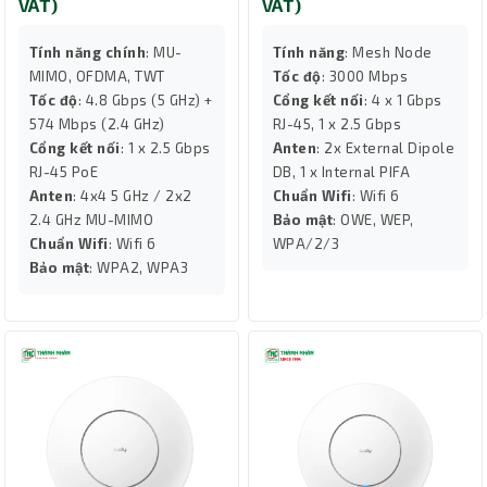
VAT)
VAT)
Tính năng chính
: MU-
Tính năng
: Mesh Node
MIMO, OFDMA, TWT
Tốc độ
: 3000 Mbps
Tốc độ
: 4.8 Gbps (5 GHz) +
Cổng kết nối
: 4 x 1 Gbps
574 Mbps (2.4 GHz)
RJ-45, 1 x 2.5 Gbps
Cổng kết nối
: 1 x 2.5 Gbps
Anten
: 2x External Dipole
RJ-45 PoE
DB, 1 x Internal PIFA
Anten
: 4x4 5 GHz / 2x2
Chuẩn Wifi
: Wifi 6
2.4 GHz MU-MIMO
Bảo mật
: OWE, WEP,
Chuẩn Wifi
: Wifi 6
WPA/2/3
Bảo mật
: WPA2, WPA3