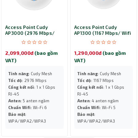
Access Point Cudy
Access Point Cudy
AP3000 (2976 Mbps/
AP1300 (1167 Mbps/ Wifi
Wifi 6/ 2.4/5 GHz)
5/ 2.4/5 GHz)
2,099,000đ
(bao gồm
1,290,000đ
(bao gồm
VAT)
VAT)
Tính năng
: Cudy Mesh
Tính năng
: Cudy Mesh
Tốc độ
: 2976 Mbps
Tốc độ
: 1167 Mbps
Cổng kết nối
: 1 x 1 Gbps
Cổng kết nối
: 1 x 1 Gbps
RJ-45
RJ-45
Anten
: 5 anten ngầm
Anten
: 4 anten ngầm
Chuẩn Wifi
: Wi-Fi 6
Chuẩn Wifi
: Wi-Fi 5
Bảo mật
:
Bảo mật
:
WPA/WPA2/WPA3
WPA/WPA2/WPA3