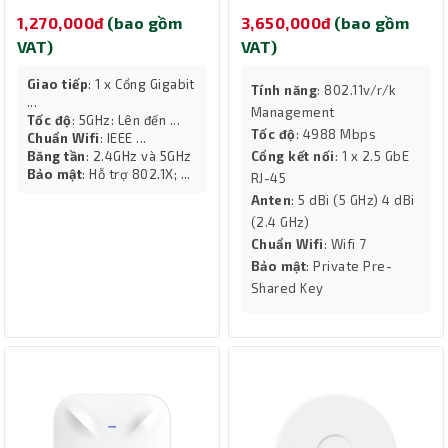
1,270,000đ
(bao gồm
3,650,000đ
(bao gồm
VAT)
VAT)
Giao tiếp
: 1 x Cổng Gigabit
Tính năng
: 802.11v/r/k
...
Management
Tốc độ
: 5GHz: Lên đến ...
Tốc độ
: 4988 Mbps
Chuẩn Wifi
: IEEE ...
Băng tần
: 2.4GHz và 5GHz
Cổng kết nối
: 1 x 2.5 GbE
Bảo mật
: Hỗ trợ 802.1X; ...
RJ-45
Anten
: 5 dBi (5 GHz) 4 dBi
(2.4 GHz)
Chuẩn Wifi
: Wifi 7
Bảo mật
: Private Pre-
Shared Key