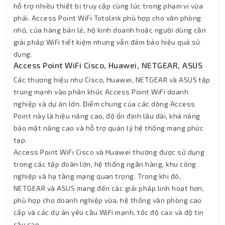
hỗ trợ nhiều thiết bị truy cập cùng lúc trong phạm vi vừa
phải. Access Point WiFi Totolink phù hợp cho văn phòng
nhỏ, cửa hàng bán lẻ, hộ kinh doanh hoặc người dùng cần
giải pháp WiFi tiết kiệm nhưng vẫn đảm bảo hiệu quả sử
dụng.
Access Point WiFi Cisco, Huawei, NETGEAR, ASUS
Các thương hiệu như Cisco, Huawei, NETGEAR và ASUS tập
trung mạnh vào phân khúc Access Point WiFi doanh
nghiệp và dự án lớn. Điểm chung của các dòng Access
Thành Nhân TNC
Point này là hiệu năng cao, độ ổn định lâu dài, khả năng
Trợ lý AI • Phản hồi tức thì
bảo mật nâng cao và hỗ trợ quản lý hệ thống mạng phức
tạp.
Access Point WiFi Cisco và Huawei thường được sử dụng
trong các tập đoàn lớn, hệ thống ngân hàng, khu công
nghiệp và hạ tầng mạng quan trọng. Trong khi đó,
NETGEAR và ASUS mang đến các giải pháp linh hoạt hơn,
phù hợp cho doanh nghiệp vừa, hệ thống văn phòng cao
cấp và các dự án yêu cầu WiFi mạnh, tốc độ cao và độ tin
cậy cao.