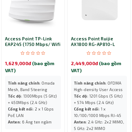
Access Point TP-Link
Access Point Ruijie
EAP245 (1750 Mbps/ Wifi
AX1800 RG-AP810-L
5/ 2.4/5 GHz)
1,629,000đ
(bao gồm
2,449,000đ
(bao gồm
VAT)
VAT)
Tính năng chính
: Omada
Tính năng chính
: OFDMA
Mesh, Band Steering
High-density User Access
Tốc độ
: 1300Mbps (5 GHz)
Tốc độ
: 1201 Gbps (5 GHz)
+ 450Mbps (2.4 GHz)
+ 574 Mbps (2.4 GHz)
Cổng kết nối
: 2 x 1 Gbps
Cổng kết nối
: 1 x
PoE LAN
10/100/1000 Mbps RJ-45
Anten:
6 Ăng ten ngầm
Anten
: 2.4 GHz: 2x2 MIMO,
5 GHz: 2x2 MIMO