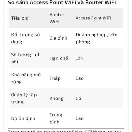
So sánh Access Point WiFi và Router WiFi
Router
Tiêu chí
Access Point WiFi
WiFi
Đối tượng sử
Doanh nghiệp, văn
Gia đình
dụng
phòng
Số lượng kết
Hạn chế
Lớn
nối
Khả năng mở
Thấp
Cao
rộng
Quản lý tập
Không
Có
trung
Trung
Độ ổn định
Cao
bình
Trong thực tế, router và Access Point WiFi không loại trừ