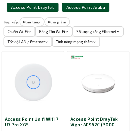
Access Point DrayTek
Access Point Aruba
Sắp xếp:
Giá tăng
Giá giảm
Chuẩn Wi-Fi
Băng Tần Wi-Fi
Số lượng cổng Ethernet
Tốc độ LAN / Ethernet
Tính năng mạng thêm
Access Point Unifi Wifi 7
Access Point DrayTek
U7 Pro XGS
Vigor AP962C (3000
Mbps/ Wifi 6/ 2.4/5 GHz)