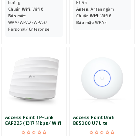
hướng
RJ-45
Chuẩn Wifi
: Wifi 6
Anten
: Anten ngầm
Bảo mật
:
Chuẩn Wifi
: Wifi 6
WPA/WPA2/WPA3/
Bảo mật
: WPA3
Personal/ Enterprise
Access Point TP-Link
Access Point Unifi
EAP225 (1317 Mbps/ Wifi
BE5000 U7 Lite
5/ 2.4/5 GHz)