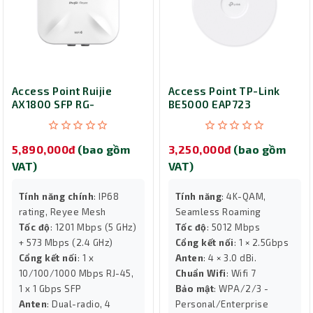
Access Point Ruijie
Access Point TP-Link
AX1800 SFP RG-
BE5000 EAP723
RAP6260(G)
5,890,000đ
(bao gồm
3,250,000đ
(bao gồm
VAT)
VAT)
Tính năng chính
: IP68
Tính năng
: 4K-QAM,
rating, Reyee Mesh
Seamless Roaming
Tốc độ
: 1201 Mbps (5 GHz)
Tốc độ
: 5012 Mbps
+ 573 Mbps (2.4 GHz)
Cổng kết nối
: 1 × 2.5Gbps
Cổng kết nối
: 1 x
Anten
: 4 × 3.0 dBi.
10/100/1000 Mbps RJ-45,
Chuẩn Wifi
: Wifi 7
1 x 1 Gbps SFP
Bảo mật
: WPA/2/3 -
Anten
: Dual-radio, 4
Personal/Enterprise