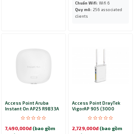
Chuẩn Wifi
: Wifi 6
Quy mô
: 256 associated
clients
Access Point Aruba
Access Point DrayTek
Instant On AP25 R9B33A
VigorAP 905 (3000
Bundle
Mbps/ Wifi 6/ 2.4/5 GHz)
7,490,000đ
(bao gồm
2,729,000đ
(bao gồm