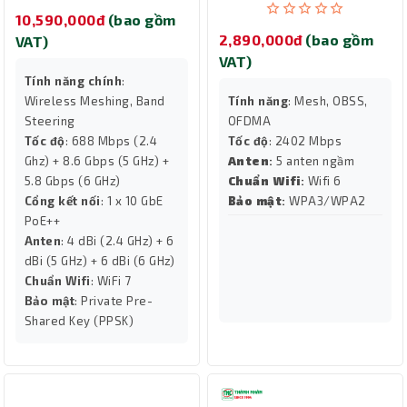
10,590,000đ
(bao gồm
2,890,000đ
(bao gồm
VAT)
VAT)
Tính năng chính
:
Wireless Meshing, Band
Tính năng
: Mesh, OBSS,
Steering
OFDMA
Tốc độ
: 688 Mbps (2.4
Tốc độ
: 2402 Mbps
Ghz) + 8.6 Gbps (5 GHz) +
Anten
:
5 anten ngầm
5.8 Gbps (6 GHz)
Chuẩn Wifi
:
Wifi 6
Cổng kết nối
: 1 x 10 GbE
Bảo mật
:
WPA3/WPA2
PoE++
Anten
: 4 dBi (2.4 GHz) + 6
dBi (5 GHz) + 6 dBi (6 GHz)
Chuẩn Wifi
: WiFi 7
Bảo mật
: Private Pre-
Shared Key (PPSK)