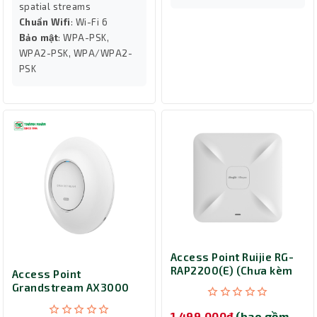
spatial streams
Chuẩn Wifi
: Wi-Fi 6
Bảo mật
: WPA-PSK,
WPA2-PSK, WPA/WPA2-
PSK
Access Point Ruijie RG-
RAP2200(E) (Chưa kèm
Access Point
nguồn) - (1267 Mbps/
Grandstream AX3000
Wifi 5/ 2.4/5 GHz)
GWN7660E (2976 Mbps/
Wifi 6/ 2.4/5 GHz)
1,499,000đ
(bao gồm