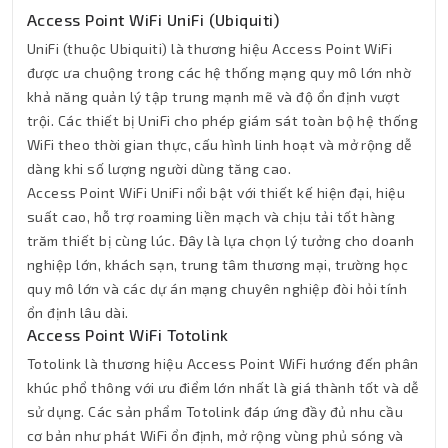
Access Point WiFi UniFi (Ubiquiti)
UniFi (thuộc Ubiquiti) là thương hiệu Access Point WiFi
được ưa chuộng trong các hệ thống mạng quy mô lớn nhờ
khả năng quản lý tập trung mạnh mẽ và độ ổn định vượt
trội. Các thiết bị UniFi cho phép giám sát toàn bộ hệ thống
WiFi theo thời gian thực, cấu hình linh hoạt và mở rộng dễ
dàng khi số lượng người dùng tăng cao.
Access Point WiFi UniFi nổi bật với thiết kế hiện đại, hiệu
suất cao, hỗ trợ roaming liền mạch và chịu tải tốt hàng
trăm thiết bị cùng lúc. Đây là lựa chọn lý tưởng cho doanh
nghiệp lớn, khách sạn, trung tâm thương mại, trường học
quy mô lớn và các dự án mạng chuyên nghiệp đòi hỏi tính
ổn định lâu dài.
Access Point WiFi Totolink
Totolink là thương hiệu Access Point WiFi hướng đến phân
khúc phổ thông với ưu điểm lớn nhất là giá thành tốt và dễ
sử dụng. Các sản phẩm Totolink đáp ứng đầy đủ nhu cầu
cơ bản như phát WiFi ổn định, mở rộng vùng phủ sóng và