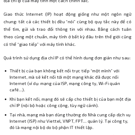
địa chỉ ip của máy tính một cách chính xác.
Giao thức Internet (IP) hoạt động giống như một ngôn ngữ
chung: tất cả các thiết bị đều “nói” cùng bộ quy tắc này để có
thể tìm, gửi và trao đổi thông tin với nhau. Bằng cách tuân
theo cùng một chuẩn, máy tính ở bất kỳ đâu trên thế giới cũng
có thể “giao tiếp” với máy tính khác.
Quá trình sử dụng địa chỉ IP có thể hình dung đơn giản như sau:
Thiết bị của bạn không kết nối trực tiếp “một mình” với
Internet, mà sẽ kết nối tới một mạng khác đã được nối
Internet (ví dụ: mạng của ISP, mạng công ty, Wi-Fi quán
café…).
Khi bạn kết nối, mạng đó sẽ cấp cho thiết bị của bạn một địa
chỉ IP (nội bộ hoặc công cộng, tùy ngữ cảnh).
Tại nhà, mạng mà bạn dùng thường do Nhà cung cấp dịch vụ
Internet (ISP) như Viettel, VNPT, FPT… quản lý. Tại công ty,
đó là mạng nội bộ do bộ phận IT thiết lập.