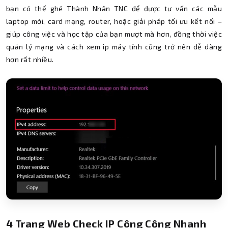
bạn có thể ghé Thành Nhân TNC để được tư vấn các mẫu
laptop mới, card mạng, router, hoặc giải pháp tối ưu kết nối –
giúp công việc và học tập của bạn mượt mà hơn, đồng thời việc
quản lý mạng và cách xem ip máy tính cũng trở nên dễ dàng
hơn rất nhiều.
4 Trang Web Check IP Công Cộng Nhanh