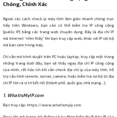
Chóng, Chính Xác
Ngoài các cách check ip máy tính đơn giản nhanh chóng trực
tiếp trên Windows, bạn còn có thể kiểm tra IP công cộng
(public IP) bằng các trang web chuyên dụng. Đây là địa chỉ IP
mà Internet “nhìn thấy” khi bạn truy cập web, khác với IP nội bộ
mà bạn xem trong máy.
Chỉ cần mở trình duyệt trên PC hoặc laptop, truy cập một trong
Thành Nhân TNC
những trang dưới đây, bạn sẽ thấy ngay địa chỉ IP công cộng
Trợ lý AI • Phản hồi tức thì
của mình, rất hữu ích khi cần check địa chỉ ip của máy tính, hỗ
trợ cấu hình remote, server, camera, hoặc kiểm tra sơ bộ từ địa
chỉ IP tìm ra vị trí kết nối (thành phố, quốc gia, nhà mạng…).
1. WhatIsMyIP.com
Bạn truy cập: https://www.whatismyip.com
Ngay khi mở trang, hệ thống sẽ tự động hiển thị Public IP của