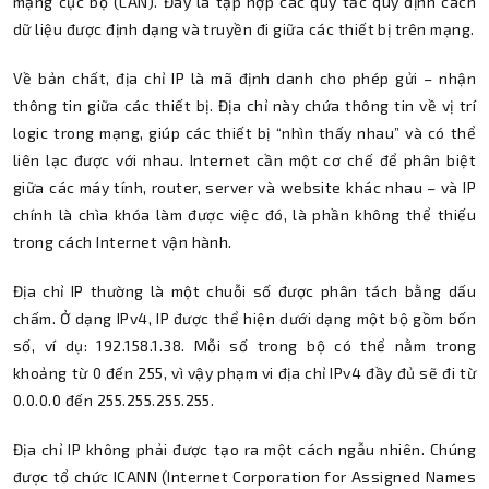
mạng cục bộ (LAN). Đây là tập hợp các quy tắc quy định cách
dữ liệu được định dạng và truyền đi giữa các thiết bị trên mạng.
Về bản chất, địa chỉ IP là mã định danh cho phép gửi – nhận
thông tin giữa các thiết bị. Địa chỉ này chứa thông tin về vị trí
logic trong mạng, giúp các thiết bị “nhìn thấy nhau” và có thể
liên lạc được với nhau. Internet cần một cơ chế để phân biệt
giữa các máy tính, router, server và website khác nhau – và IP
chính là chìa khóa làm được việc đó, là phần không thể thiếu
trong cách Internet vận hành.
Địa chỉ IP thường là một chuỗi số được phân tách bằng dấu
chấm. Ở dạng IPv4, IP được thể hiện dưới dạng một bộ gồm bốn
số, ví dụ: 192.158.1.38. Mỗi số trong bộ có thể nằm trong
khoảng từ 0 đến 255, vì vậy phạm vi địa chỉ IPv4 đầy đủ sẽ đi từ
0.0.0.0 đến 255.255.255.255.
Địa chỉ IP không phải được tạo ra một cách ngẫu nhiên. Chúng
được tổ chức ICANN (Internet Corporation for Assigned Names