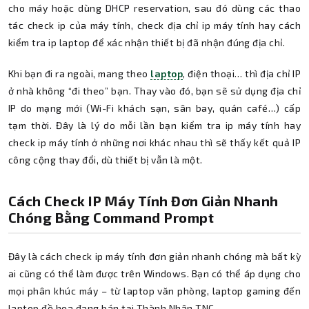
cho máy hoặc dùng DHCP reservation, sau đó dùng các thao
tác check ip của máy tính, check địa chỉ ip máy tính hay cách
kiểm tra ip laptop để xác nhận thiết bị đã nhận đúng địa chỉ.
Khi bạn đi ra ngoài, mang theo
laptop
, điện thoại… thì địa chỉ IP
ở nhà không “đi theo” bạn. Thay vào đó, bạn sẽ sử dụng địa chỉ
IP do mạng mới (Wi-Fi khách sạn, sân bay, quán café…) cấp
tạm thời. Đây là lý do mỗi lần bạn kiểm tra ip máy tính hay
check ip máy tính ở những nơi khác nhau thì sẽ thấy kết quả IP
công cộng thay đổi, dù thiết bị vẫn là một.
Cách Check IP Máy Tính Đơn Giản Nhanh
Chóng Bằng Command Prompt
Đây là cách check ip máy tính đơn giản nhanh chóng mà bất kỳ
ai cũng có thể làm được trên Windows. Bạn có thể áp dụng cho
mọi phân khúc máy – từ laptop văn phòng, laptop gaming đến
laptop đồ họa đang bán tại Thành Nhân TNC.