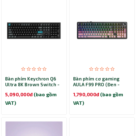
Bàn phím Keychron Q6
Bàn phím cơ gaming
Ultra 8K Brown Switch -
AULA F99 PRO (Đen -
Black (Q6U-M3)
hồng gradient/ Reaper
5,090,000đ
(bao gồm
1,790,000đ
(bao gồm
switch)
VAT)
VAT)