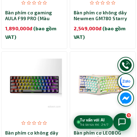
Bàn phím cơ gaming
Bàn phím cơ không dây
AULA F99 PRO (Màu
Newmen GM780 Starry
comic/ Star Vector
Gasket G-Pro Silvery
1,890,000đ
(bao gồm
2,549,000đ
(bao gồm
switch)
Switch
VAT)
VAT)
1
Tư vấn với AI
Trả lời tức thì · 24/7
Bàn phím cơ không dây
Bàn phím cơ LEOBOG