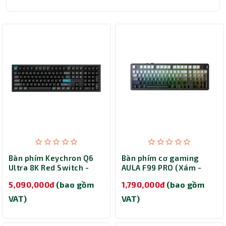
Bàn phím Keychron Q6
Bàn phím cơ gaming
Ultra 8K Red Switch -
AULA F99 PRO (Xám -
Black (Q6U-M1)
đen gradient/ Star
5,090,000đ
(bao gồm
1,790,000đ
(bao gồm
Vector switch)
VAT)
VAT)