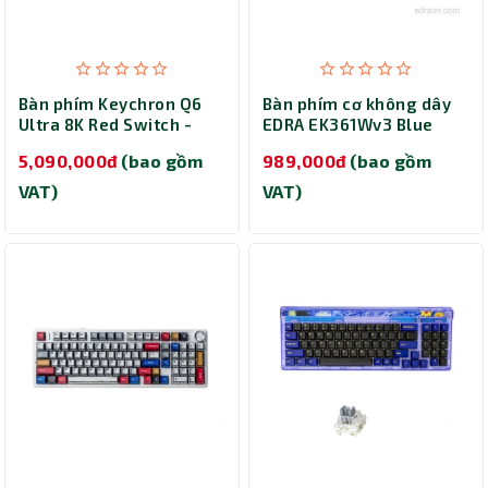
Bàn phím Keychron Q6
Bàn phím cơ không dây
Ultra 8K Red Switch -
EDRA EK361Wv3 Blue
White (Q6U-P1)
Switch (Black)
5,090,000đ
(bao gồm
989,000đ
(bao gồm
VAT)
VAT)
Thành Nhân TNC
Trợ lý AI • Phản hồi tức thì