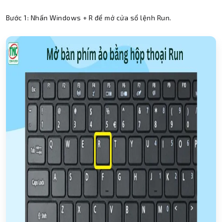
Bước 1: Nhấn Windows + R để mở cửa sổ lệnh Run.