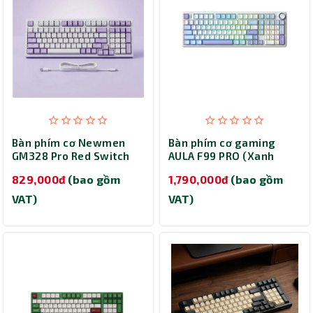
Bàn phím cơ Newmen
Bàn phím cơ gaming
GM328 Pro Red Switch
AULA F99 PRO (Xanh
(White-Purple)
dương - Trắng - Tím/
829,000đ
(bao gồm
1,790,000đ
(bao gồm
Grey Wood V3 Switch)
VAT)
VAT)