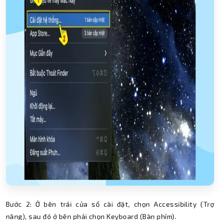
Bước 2: Ở bên trái cửa sổ cài đặt, chọn Accessibility (Trợ
năng), sau đó ở bên phải chọn Keyboard (Bàn phím).