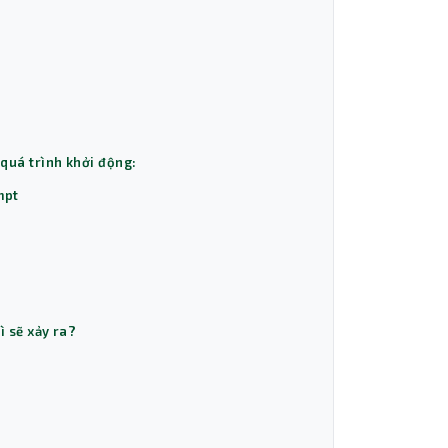
 quá trình khởi động:
mpt
ì sẽ xảy ra?