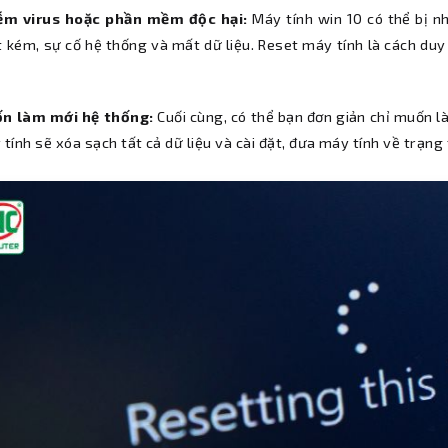
ễm virus hoặc phần mềm độc hại:
Máy tính win 10 có thể bị n
 kém, sự cố hệ thống và mất dữ liệu. Reset máy tính là cách duy
n làm mới hệ thống:
Cuối cùng, có thể bạn đơn giản chỉ muốn là
tính sẽ xóa sạch tất cả dữ liệu và cài đặt, đưa máy tính về trạng