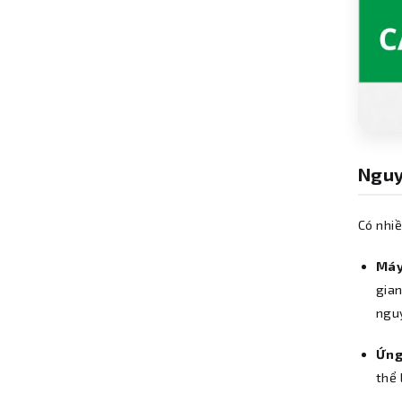
Nguy
Có nhi
Máy
gian
ngu
Ứng
thể 