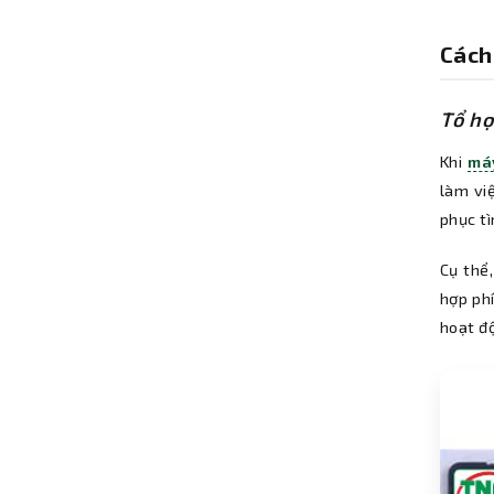
Cách
Tổ hợ
Khi
má
làm vi
phục t
Cụ thể
hợp ph
hoạt độ