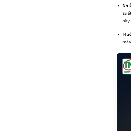
Nhi
suất
này.
Muố
máy 