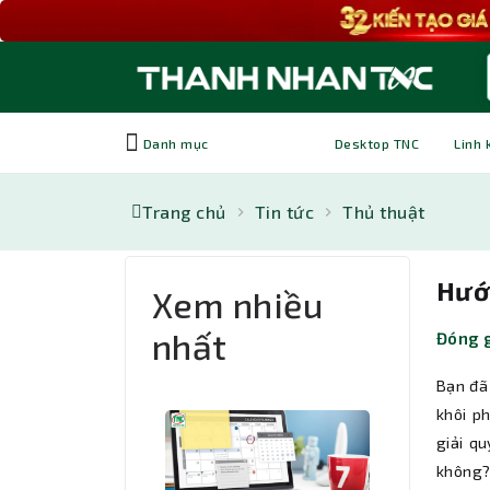
Danh mục
Desktop TNC
Linh 
Trang chủ
Tin tức
Thủ thuật
Hướ
Xem nhiều
nhất
Đóng 
Bạn đã
khôi p
giải q
không