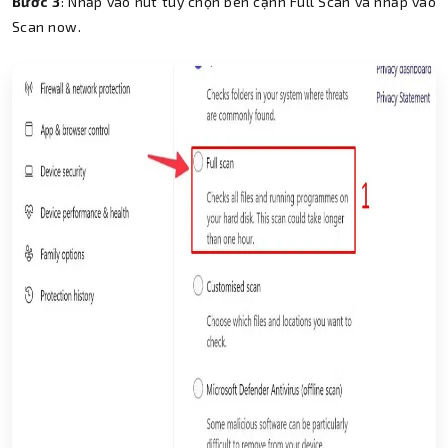
Bước 3
: Nhấp vào nút tùy chọn bên cạnh Full Scan và nhấp vào
Scan now.