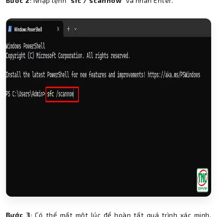
Bước 2
: Nhập lệnh “
sfc / scannow
” và nhấn Enter.
Bước 3
: Có thể mất một lúc để hoàn tất quá trình xác minh.