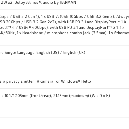
, 2W x2, Dolby Atmos®, audio by HARMAN
Gbps / USB 3.2 Gen 1), 1 x USB-A (USB 10Gbps / USB 3.2 Gen 2), Alway
USB 20Gbps / USB 3.2 Gen 2x2), with USB PD 3.1 and DisplayPort™ 1.4, 
olt™ 4 / USB4® 40Gbps), with USB PD 3.1 and DisplayPort™ 2.1, 1 x
 4K/60Hz, 1 x Headphone / microphone combo jack (3.5mm), 1 x Etherne
 Single Language, English (US) / English (UK)
mera privacy shutter, IR camera for Windows® Hello
 10.1/17.05mm (front/rear), 21.15mm (maximum) (W x D x H)