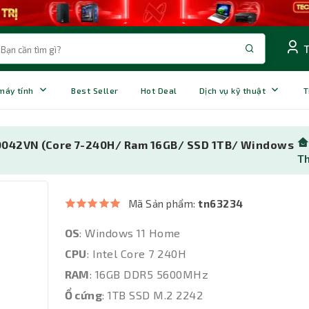
 máy tính
Best Seller
Hot Deal
Dịch vụ kỹ thuật
T
F0042VN (Core 7-240H/ Ram 16GB/ SSD 1TB/ Windows
T
Mã Sản phẩm:
tn63234
OS
: Windows 11 Home
CPU
: Intel Core 7 240H
RAM
: 16GB DDR5 5600MHz
Ổ cứng
: 1TB SSD M.2 2242