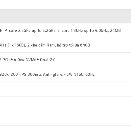
0H, P-core 2.5GHz up to 5.2GHz, E-core 1.8GHz up to 4.0GHz, 24MB
z (1 x 16GB), 2 khe cắm Ram, hỗ trợ tối đa 64GB
2 PCIe® 4.0x4 NVMe® Opal 2.0
920x1200) IPS 300nits Anti-glare, 45% NTSC, 60Hz