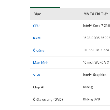
Mục
Mô Tả Chi Tiết
CPU
Intel® Core 7 24
RAM
16GB DDR5 5600MH
Ổ cứng
1TB SSD M.2 224
Màn hình
16 inch WUXGA (1
VGA
Intel® Graphics
Chip AI
Không
Ổ đĩa quang (DVD)
Không DVD