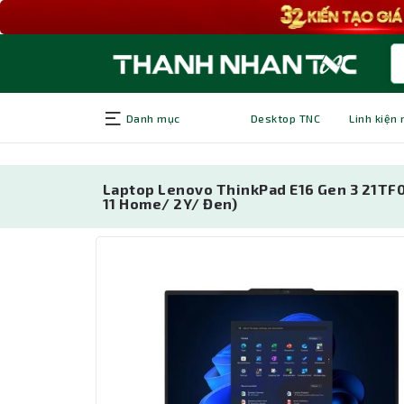
Danh mục
Desktop TNC
Linh kiện
Laptop Lenovo ThinkPad E16 Gen 3 21T
11 Home/ 2Y/ Đen)