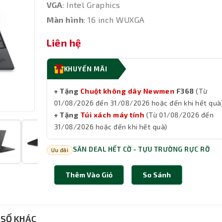
VGA
: Intel Graphics
Màn hình
: 16 inch WUXGA
Liên hệ
KHUYẾN MÃI
+ Tặng
Chuột không dây Newmen
F368
(Từ
01/08/2026 đến 31/08/2026 hoặc đến khi hết quà
+ Tặng
Túi xách máy tính
(Từ 01/08/2026 đến
31/08/2026 hoặc đến khi hết quà)
SĂN DEAL HẾT CỠ - TỰU TRƯỜNG RỰC RỠ
Ưu đãi
Thêm Vào Giỏ
So Sánh
SỐ KHÁC