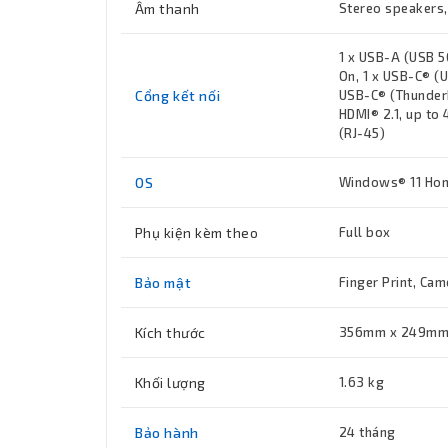
Âm thanh
Stereo speakers
1 x USB-A (USB 5
On, 1 x USB-C® (
Cổng kết nối
USB-C® (Thunderb
HDMI® 2.1, up to
(RJ-45)
OS
Windows® 11 Home
Phụ kiện kèm theo
Full box
Bảo mật
Finger Print, Ca
Kích thước
356mm x 249mm x
Khối lượng
1.63 kg
Bảo hành
24 tháng