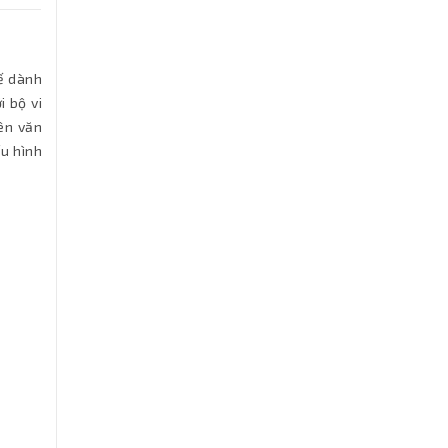
ế dành
i bộ vi
ên văn
ấu hình