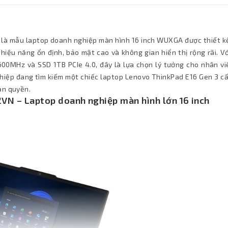
là mẫu laptop doanh nghiệp màn hình 16 inch WUXGA được thiết k
iệu năng ổn định, bảo mật cao và không gian hiển thị rộng rãi. Vớ
600MHz và SSD 1TB PCIe 4.0, đây là lựa chọn lý tưởng cho nhân vi
ghiệp đang tìm kiếm một chiếc laptop Lenovo ThinkPad E16 Gen 3 c
ản quyền.
VN – Laptop doanh nghiệp màn hình lớn 16 inch