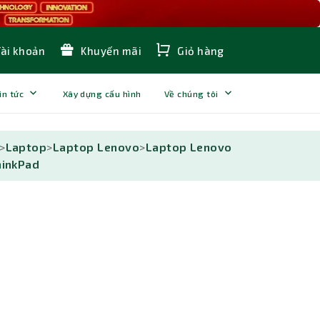
Tài khoản
Khuyến mãi
Giỏ hàng
in tức
Xây dựng cấu hình
Về chúng tôi
>
Laptop
>
Laptop Lenovo
>
Laptop Lenovo
hinkPad