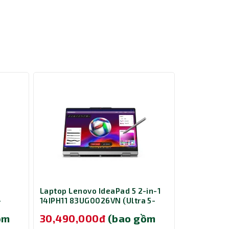
ệp, lập
rí nhẹ
ng.
Laptop Lenovo IdeaPad 5 2-in-1
Laptop Gig
-
14IPH11 83UG0026VN (Ultra 5-
GA6H A16-
B/
322/ Ram 16GB/ SSD 512GB/ 14
13420H/ R
ồm
30,490,000đ
(bao gồm
25,890,
s 11
inch/ Windows 11 Home/ 2Y/
RTX 4050 6