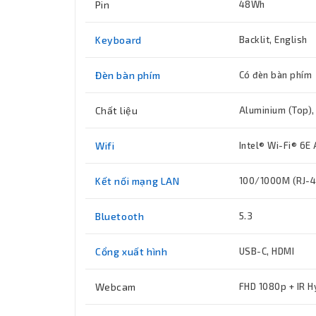
Pin
48Wh
Keyboard
Backlit, English
Đèn bàn phím
Có đèn bàn phím
Chất liệu
Aluminium (Top),
Wifi
Intel® Wi-Fi® 6E 
Kết nối mạng LAN
100/1000M (RJ-4
Bluetooth
5.3
Cổng xuất hình
USB-C, HDMI
Webcam
FHD 1080p + IR H