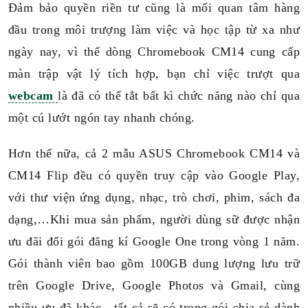
Đảm bảo quyền riền tư cũng là mối quan tâm hàng
đầu trong môi trượng làm việc và học tập từ xa như
ngày nay, vì thế dòng Chromebook CM14 cung cấp
màn trập vật lý tích hợp, bạn chỉ việc trượt qua
webcam
là đã có thể tắt bất kì chức năng nào chỉ qua
một cú lướt ngón tay nhanh chóng.
Hơn thế nữa, cả 2 mẫu ASUS Chromebook CM14 và
CM14 Flip đều có quyền truy cập vào Google Play,
với thư viện ứng dụng, nhạc, trò chơi, phim, sách đa
dạng,…Khi mua sản phẩm, người dùng sữ được nhận
ưu đãi đổi gói đăng kí Google One trong vòng 1 năm.
Gói thành viên bao gồm 100GB dung lượng lưu trữ
trên Google Drive, Google Photos và Gmail, cùng
nhiều ưu đã khác - tất cả sẽ có trong gói chia sẻ dành