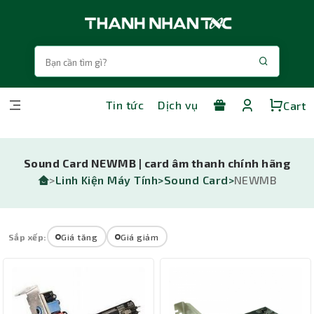
Tin tức
Dịch vụ
Cart
Sound Card NEWMB | card âm thanh chính hãng
>
Linh Kiện Máy Tính>
Sound Card>
NEWMB
Sắp xếp:
Giá tăng
Giá giảm