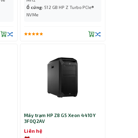
Ổ cứng
: 512 GB HP Z Turbo PCIe®
NVMe
Máy trạm HP Z8 G5 Xeon 4410Y
3F0Q2AV
Liên hệ