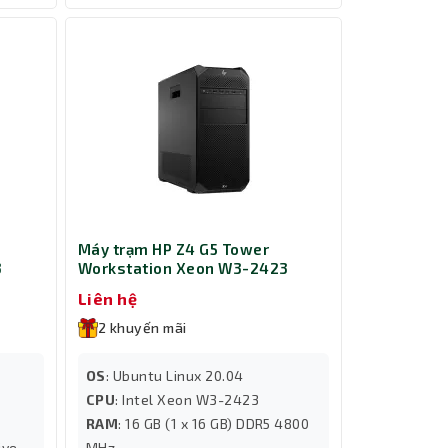
Máy trạm HP Z4 G5 Tower
3
Workstation Xeon W3-2423
57K36AV
Liên hệ
2 khuyến mãi
OS
: Ubuntu Linux 20.04
CPU
: Intel Xeon W3-2423
RAM
: 16 GB (1 x 16 GB) DDR5 4800
ive
MHz