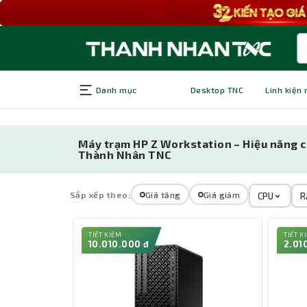
Danh mục
Desktop TNC
Linh kiện
Máy trạm HP Z Workstation – Hiệu năng c
Thành Nhân TNC
Sắp xếp theo:
Giá tăng
Giá giảm
CPU
R
TIẾT KIỆM
TIẾT K
10.010.000 đ
2.01