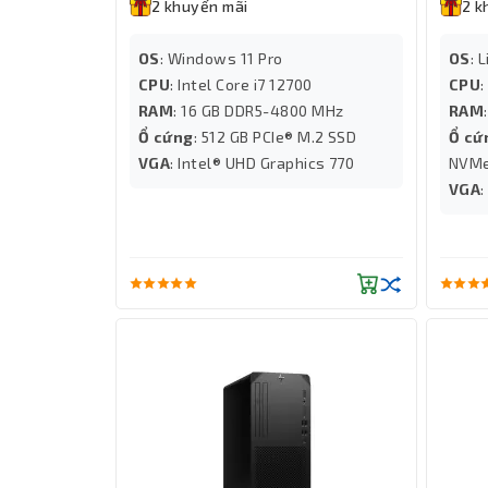
2 khuyến mãi
2 k
OS
: Windows 11 Pro
OS
: 
CPU
: Intel Core i7 12700
CPU
RAM
: 16 GB DDR5-4800 MHz
RAM
Ổ cứng
: 512 GB PCIe® M.2 SSD
Ổ cứ
VGA
: Intel® UHD Graphics 770
NVM
VGA