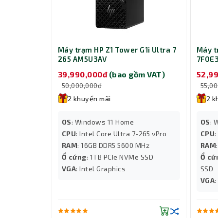
Máy trạm HP Z1 Tower G1i Ultra 7
Máy t
265 AM5U3AV
7F0E
39,990,000đ
(bao gồm VAT)
52,9
50,000,000đ
55,0
2 khuyến mãi
2 k
OS
: Windows 11 Home
OS
: 
CPU
: Intel Core Ultra 7-265 vPro
CPU
:
RAM
: 16GB DDR5 5600 MHz
RAM
Ổ cứng
: 1TB PCIe NVMe SSD
Ổ cứ
VGA
: Intel Graphics
SSD
VGA
: