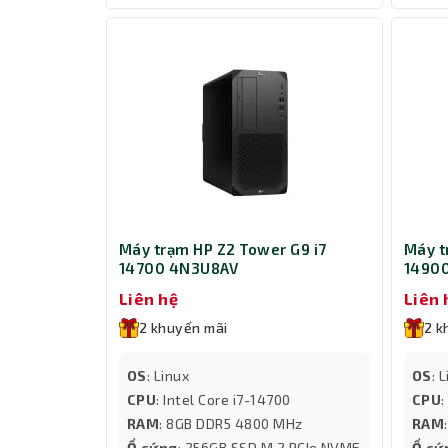
Máy trạm HP Z2 Tower G9 i7
Máy t
14700 4N3U8AV
1490
Liên hệ
Liên 
2 khuyến mãi
2 k
OS
: Linux
OS
: 
CPU
: Intel Core i7-14700
CPU
RAM
: 8GB DDR5 4800 MHz
RAM
Ổ cứng
: 256GB SSD M.2 PCIe NVME
Ổ cứ