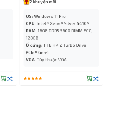
2 khuyến mãi
OS
: Windows 11 Pro
CPU
: Intel® Xeon® Silver 4410Y
RAM
: 16GB DDR5 5600 DIMM ECC,
e
128GB
Ổ cứng
: 1 TB HP Z Turbo Drive
PCIe® Gen4
VGA
: Tùy thuộc VGA