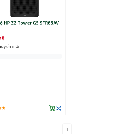
ộ HP Z2 Tower G5 9FR63AV
hệ
huyến mãi
1