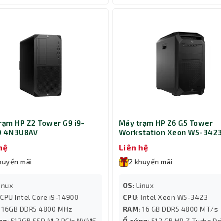
rạm HP Z2 Tower G9 i9-
Máy trạm HP Z6 G5 Tower
0 4N3U8AV
Workstation Xeon W5-342
57D37AV
hệ
Liên hệ
huyến mãi
2 khuyến mãi
Linux
OS
: Linux
: CPU Intel Core i9-14900
CPU
: Intel Xeon W5-3423
: 16GB DDR5 4800 MHz
RAM
: 16 GB DDR5 4800 MT/s
ng
: 512GB SSD M.2 PCIe NVME
Ổ cứng
: 512 GB HP Z Turbo Dr