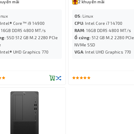
huyến mãi
2 khuyến mãi
Linux
OS
: Linux
: Intel® Core™ i9 14900
CPU
: Intel Core i7 14700
: 16GB DDR5 4800 MT/s
RAM
: 16GB DDR5 4800 MT/s
ng
: SSD 512 GB M.2 2280 PCIe
Ổ cứng
: 512 GB M.2 2280 PCI
e
NVMe SSD
: Intel® UHD Graphics 770
VGA
: Intel UHD Graphics 770