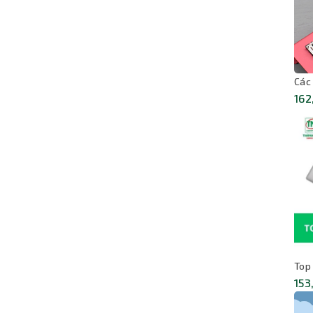
ạnh, RAM lớn và hỗ trợ GPU chuyên nghiệp, rất
hỏng, AI cơ bản và tính toán kỹ thuật.
Các
162
Top
153