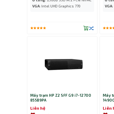
VGA
: Intel UHD Graphics 770
VGA
Máy trạm HP Z2 SFF G9 i7-12700
Máy t
855B9PA
1490
Liên hệ
Liên 