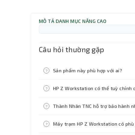
MÔ TẢ DANH MỤC NÂNG CAO
Câu hỏi thường gặp
Sản phẩm này phù hợp với ai?
?
HP Z Workstation phù hợp cho ngườ
HP Z Workstation có thể tuỳ chỉnh 
?
phim, render hoặc các tác vụ kỹ thu
Có. Thành Nhân TNC hỗ trợ nâng cấ
Thành Nhân TNC hỗ trợ bảo hành n
?
việc của bạn.
Thành Nhân TNC trực tiếp tiếp nhận
Máy trạm HP Z Workstation có phù 
?
cần hỗ trợ, bạn chỉ cần liên hệ với c