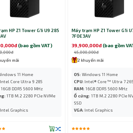
rạm HP Z1 Tower G1i U9 285
Máy trạm HP Z1 Tower G1i U
3AV
7F0E3AV
90,000đ
(bao gồm VAT)
39,900,000đ
(bao gồm VA
00,000đ
45,000,000đ
huyến mãi
2 khuyến mãi
Windows 11 Home
OS
: Windows 11 Home
 Intel Core Ultra 9 285
CPU
: Intel® Core™ Ultra 7 26
: 16GB DDR5 5600 MHz
RAM
: 16GB DDR5 5600 MHz
ng
: 1TB M.2 2280 PCIe NVMe
Ổ cứng
: 1TB M.2 2280 PCIe 
SSD
 Intel Graphics
VGA
: Intel Graphics