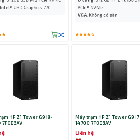
: Intel® UHD Graphics 770
PCIe® NVMe
VGA
: Không có sẵn
rạm HP Z1 Tower G9 i9-
Máy trạm HP Z1 Tower G9 i7
0 7F0E3AV
14700 7F0E3AV
hệ
Liên hệ