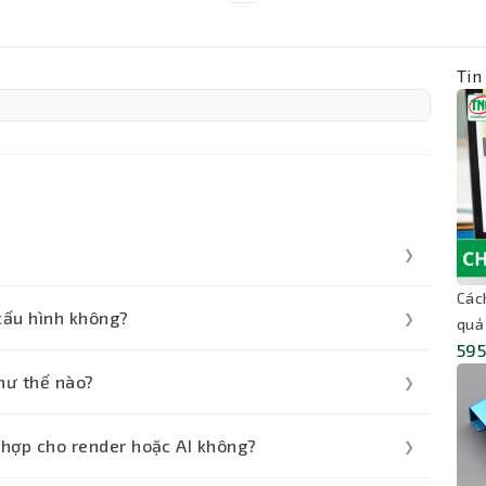
Tin
❯
i làm thiết kế 3D, kiến trúc, CAD/CAM, dựng
Các
cấu hình không?
❯
quả
ật nặng đòi hỏi hiệu năng ổn định.
595
p CPU, RAM, ổ cứng và GPU theo nhu cầu công
hư thế nào?
❯
 và xử lý bảo hành theo chính sách của hãng. Khi
hợp cho render hoặc AI không?
❯
húng tôi.