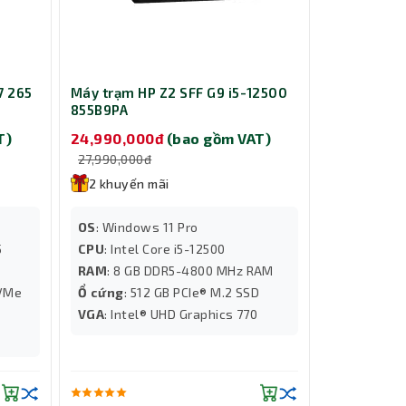
7 265
Máy trạm HP Z2 SFF G9 i5-12500
855B9PA
T)
24,990,000đ
(bao gồm VAT)
27,990,000đ
2 khuyến mãi
OS
: Windows 11 Pro
5
CPU
: Intel Core i5-12500
RAM
: 8 GB DDR5-4800 MHz RAM
NVMe
Ổ cứng
: 512 GB PCIe® M.2 SSD
VGA
: Intel® UHD Graphics 770