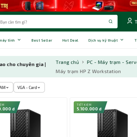
 máy tính
Best Seller
Hot Deal
Dịch vụ kỹ thuật
T
Trang chủ
PC - Máy trạm - Serv
ao cho chuyên gia |
Máy trạm HP Z Workstation
AM
VGA - Card
IỆM
TIẾT KIỆM
0.000 đ
5.100.000 đ