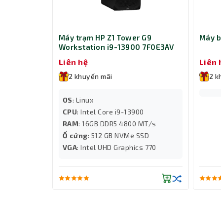
Máy trạm HP Z1 Tower G9
Máy b
Workstation i9-13900 7F0E3AV
Liên hệ
Liên 
2 khuyến mãi
2 k
OS
: Linux
CPU
: Intel Core i9-13900
RAM
: 16GB DDR5 4800 MT/s
Ổ cứng
: 512 GB NVMe SSD
VGA
: Intel UHD Graphics 770