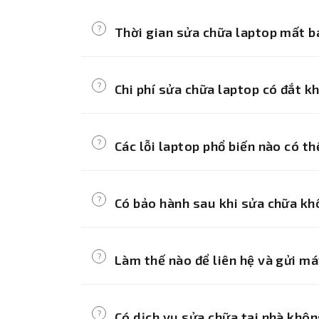
Chúng tôi tự hào là đơn vị sửa chữa la
?
Thời gian sửa chữa laptop mất b
Thời gian sửa chữa phụ thuộc vào mức
?
Chi phí sửa chữa laptop có đắt k
Chi phí được tính hợp lý, minh bạch, t
?
Các lỗi laptop phổ biến nào có t
Chúng tôi sửa chữa các lỗi như màn hì
?
Có bảo hành sau khi sửa chữa k
Chúng tôi cung cấp bảo hành từ 1-3 t
?
Làm thế nào để liên hệ và gửi m
Khách hàng có thể liên hệ qua hotline
?
Có dịch vụ sửa chữa tại nhà khô