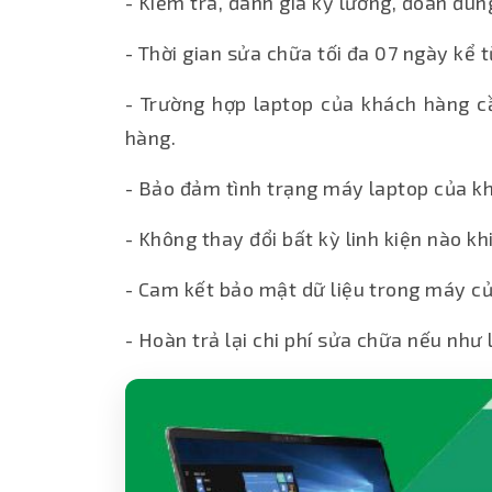
- Kiểm tra, đánh giá kỹ lưỡng, đoán đún
- Thời gian sửa chữa tối đa 07 ngày kể
- Trường hợp laptop của khách hàng c
hàng.
- Bảo đảm tình trạng máy laptop của k
- Không thay đổi bất kỳ linh kiện nào k
- Cam kết bảo mật dữ liệu trong máy củ
- Hoàn trả lại chi phí sửa chữa nếu như