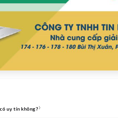
❯
 có uy tín không?