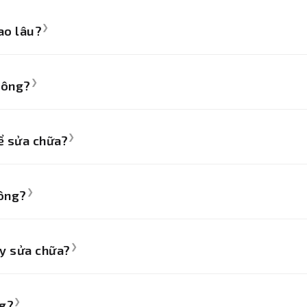
ptop chuyên nghiệp, uy tín với đội ngũ kỹ thuật viên giàu ki
❯
ao lâu?
 độ hư hỏng, thường từ 1-3 ngày, chúng tôi cam kết trả má
❯
hông?
ùy theo linh kiện và công sửa chữa, chúng tôi luôn báo giá t
❯
hể sửa chữa?
nh, bàn phím, pin, mainboard, ổ cứng, hệ điều hành, và nhiề
❯
hông?
háng tùy theo dịch vụ, đảm bảo quyền lợi cho khách hàng.
❯
áy sửa chữa?
, đến trực tiếp cửa hàng hoặc gửi máy qua dịch vụ vận chuy
❯
ng?