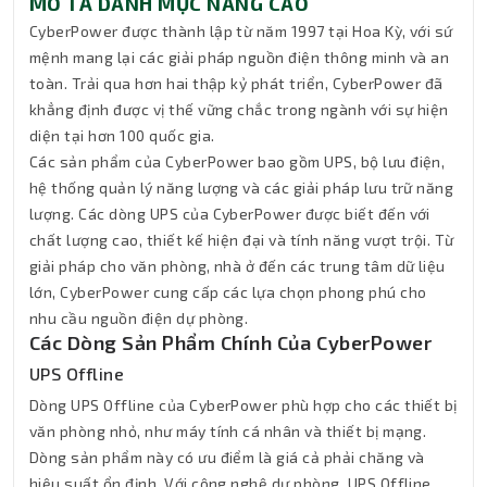
MÔ TẢ DANH MỤC NÂNG CAO
CyberPower được thành lập từ năm 1997 tại Hoa Kỳ, với sứ
mệnh mang lại các giải pháp nguồn điện thông minh và an
toàn. Trải qua hơn hai thập kỷ phát triển, CyberPower đã
khẳng định được vị thế vững chắc trong ngành với sự hiện
diện tại hơn 100 quốc gia.
Các sản phẩm của CyberPower bao gồm UPS, bộ lưu điện,
hệ thống quản lý năng lượng và các giải pháp lưu trữ năng
lượng. Các dòng UPS của CyberPower được biết đến với
chất lượng cao, thiết kế hiện đại và tính năng vượt trội. Từ
giải pháp cho văn phòng, nhà ở đến các trung tâm dữ liệu
lớn, CyberPower cung cấp các lựa chọn phong phú cho
nhu cầu nguồn điện dự phòng.
Các Dòng Sản Phẩm Chính Của CyberPower
UPS Offline
Dòng UPS Offline của CyberPower phù hợp cho các thiết bị
văn phòng nhỏ, như máy tính cá nhân và thiết bị mạng.
Dòng sản phẩm này có ưu điểm là giá cả phải chăng và
hiệu suất ổn định. Với công nghệ dự phòng, UPS Offline