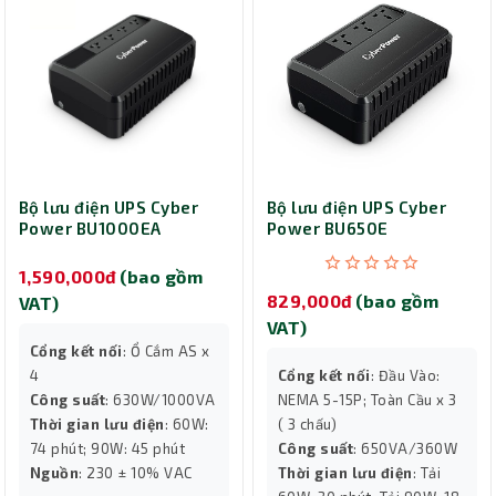
Bộ lưu điện UPS Cyber
Bộ lưu điện UPS Cyber
Power BU1000EA
Power BU650E
(650VA/360W)
1,590,000đ
(bao gồm
829,000đ
(bao gồm
VAT)
VAT)
Cổng kết nối
: Ổ Cắm AS x
4
Cổng kết nối
: Đầu Vào:
Công suất
: 630W/1000VA
NEMA 5-15P; Toàn Cầu x 3
Thời gian lưu điện
: 60W:
( 3 chấu)
74 phút; 90W: 45 phút
Công suất
: 650VA/360W
Nguồn
: 230 ± 10% VAC
Thời gian lưu điện
: Tải