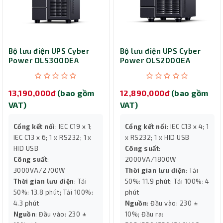
Bộ lưu điện UPS Cyber
Bộ lưu điện UPS Cyber
Power OLS3000EA
Power OLS2000EA
(3000VA/2700W)
(2000VA/1800W)
13,190,000đ
(bao gồm
12,890,000đ
(bao gồm
VAT)
VAT)
Cổng kết nối
: IEC C19 x 1;
Cổng kết nối
: IEC C13 x 4; 1
IEC C13 x 6; 1 x RS232; 1 x
x RS232; 1 x HID USB
HID USB
Công suất
:
Công suất
:
2000VA/1800W
3000VA/2700W
Thời gian lưu điện
: Tải
Thời gian lưu điện
: Tải
50%: 11.9 phút; Tải 100%: 4
50%: 13.8 phút; Tải 100%:
phút
4.3 phút
Nguồn
: Đầu vào: 230 ±
Nguồn
: Đầu vào: 230 ±
10%; Đầu ra: