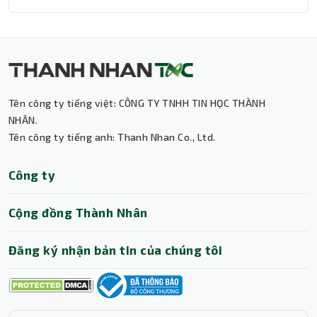
Tên công ty tiếng việt: CÔNG TY TNHH TIN HỌC THÀNH
Thành Nhân TNC
NHÂN.
Tên công ty tiếng anh: Thanh Nhan Co., Ltd.
Trợ lý AI • Phản hồi tức thì
Công ty
Cộng đồng Thành Nhân
Đăng ký nhận bản tin của chúng tôi