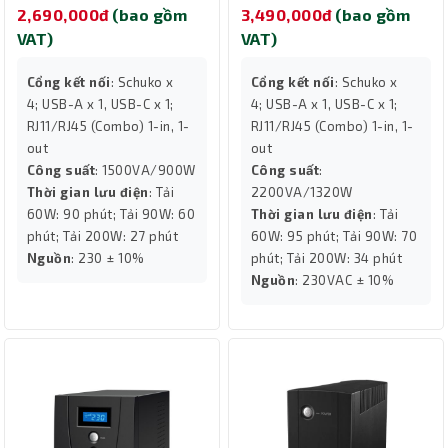
2,690,000đ
(bao gồm
3,490,000đ
(bao gồm
VAT)
VAT)
Cổng kết nối
: Schuko x
Cổng kết nối
: Schuko x
4; USB-A x 1, USB-C x 1;
4; USB-A x 1, USB-C x 1;
RJ11/RJ45 (Combo) 1-in, 1-
RJ11/RJ45 (Combo) 1-in, 1-
out
out
Công suất
: 1500VA/900W
Công suất
:
Thời gian lưu điện
: Tải
2200VA/1320W
60W: 90 phút; Tải 90W: 60
Thời gian lưu điện
: Tải
phút; Tải 200W: 27 phút
60W: 95 phút; Tải 90W: 70
Nguồn
: 230 ± 10%
phút; Tải 200W: 34 phút
Nguồn
: 230VAC ± 10%