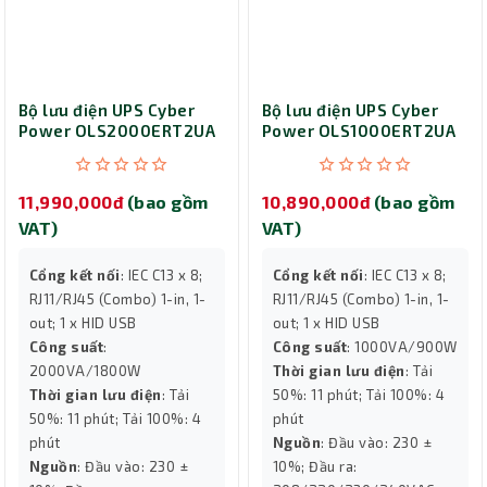
Bộ lưu điện UPS Cyber
Bộ lưu điện UPS Cyber
Power OLS2000ERT2UA
Power OLS1000ERT2UA
(2000VA/1800W)
(1000VA/900W)
11,990,000đ
(bao gồm
10,890,000đ
(bao gồm
VAT)
VAT)
Cổng kết nối
: IEC C13 x 8;
Cổng kết nối
: IEC C13 x 8;
RJ11/RJ45 (Combo) 1-in, 1-
RJ11/RJ45 (Combo) 1-in, 1-
out; 1 x HID USB
out; 1 x HID USB
Công suất
:
Công suất
: 1000VA/900W
2000VA/1800W
Thời gian lưu điện
: Tải
Thời gian lưu điện
: Tải
50%: 11 phút; Tải 100%: 4
50%: 11 phút; Tải 100%: 4
phút
phút
Nguồn
: Đầu vào: 230 ±
Nguồn
: Đầu vào: 230 ±
10%; Đầu ra: