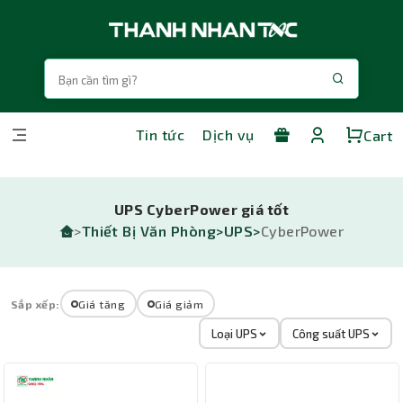
Tin tức
Dịch vụ
Cart
UPS CyberPower giá tốt
>
Thiết Bị Văn Phòng>
UPS>
CyberPower
Sắp xếp:
Giá tăng
Giá giảm
Loại UPS
Công suất UPS