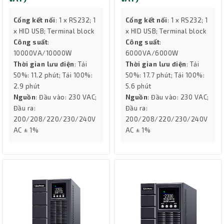
Cổng kết nối
: 1 x RS232; 1
Cổng kết nối
: 1 x RS232; 1
x HID USB; Terminal block
x HID USB; Terminal block
Công suất
:
Công suất
:
10000VA/10000W
6000VA/6000W
Thời gian lưu điện
: Tải
Thời gian lưu điện
: Tải
50%: 11.2 phút; Tải 100%:
50%: 17.7 phút; Tải 100%:
2.9 phút
5.6 phút
Nguồn
: Đầu vào: 230 VAC;
Nguồn
: Đầu vào: 230 VAC;
Đầu ra:
Đầu ra:
200/208/220/230/240V
200/208/220/230/240V
AC ± 1%
AC ± 1%