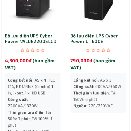
Bộ lưu điện UPS Cyber
Bộ lưu điện UPS Cyber
Power VALUE2200ELCD
Power UT600E
(2200VA/1320W)
(600VA/360W)
4,300,000đ
(bao gồm
790,000đ
(bao gồm
VAT)
VAT)
Cổng kết nối
: AS x 4, IEC
Cổng kết nối
: AS x 3
C14, RJ11/RJ45 (Combo) 1-
Công suất
: 600VA/360W
in, 1-out, 1 x HID USB
Thời gian lưu điện
: Tải
Công suất
:
150W: 6 phút
2200VA/1320W
Nguồn
: 220/230VAC
Thời gian lưu điện
: Tải
50%: 7 phút; Tải 100%: 1
phút