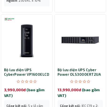
Nguồn
: 230VAC ± 10%
Bộ lưu điện UPS
Bộ lưu điện UPS Cyber
CyberPower VP1600ELCD
Power OLS3000ERT2UA
– 1600VA/960W
(3000VA/2700W)
3,990,000đ
(bao gồm
13,990,000đ
(bao gồm
VAT)
VAT)
Cổng kết nối
: 5 x lỗ cắm
Cổng kết nối
: IEC C19 x 2;