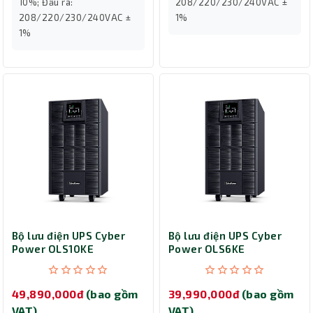
10%; Đầu ra:
208/220/230/240VAC ±
208/220/230/240VAC ±
1%
1%
Bộ lưu điện UPS Cyber
Bộ lưu điện UPS Cyber
Power OLS10KE
Power OLS6KE
(10000VA/10000W)
(6000VA/6000W)
49,890,000đ
(bao gồm
39,990,000đ
(bao gồm
VAT)
VAT)