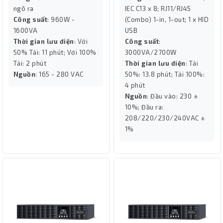
ngõ ra
IEC C13 x 8; RJ11/RJ45
Công suất
: 960W -
(Combo) 1-in, 1-out; 1 x HID
1600VA
USB
Thời gian lưu điện
: Với
Công suất
:
50% Tải: 11 phút; Với 100%
3000VA/2700W
Tải: 2 phút
Thời gian lưu điện
: Tải
Nguồn
: 165 - 280 VAC
50%: 13.8 phút; Tải 100%:
4 phút
Nguồn
: Đầu vào: 230 ±
10%; Đầu ra:
208/220/230/240VAC ±
1%