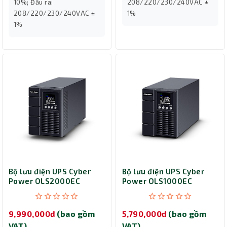
10%; Đầu ra:
208/220/230/240VAC ±
208/220/230/240VAC ±
1%
1%
Bộ lưu điện UPS Cyber
Bộ lưu điện UPS Cyber
Power OLS2000EC
Power OLS1000EC
(2000VA/1600W)
(1000VA/800W)
9,990,000đ
(bao gồm
5,790,000đ
(bao gồm
VAT)
VAT)