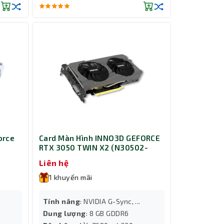
orce
Card Màn Hình INNO3D GEFORCE
RTX 3050 TWIN X2 (N30502-
08D6X-1711VA41)
Liên hệ
1 khuyến mãi
Tính năng
: NVIDIA G-Sync, ...
Dung lượng
: 8 GB GDDR6