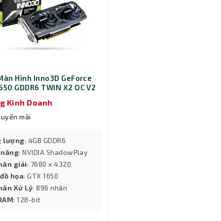
Màn Hình Inno3D GeForce
650 GDDR6 TWIN X2 OC V2
502-04D6X-171330N)
g Kinh Doanh
huyến mãi
 lượng
: 4GB GDDR6
 năng
: NVIDIA ShadowPlay
hân giải
: 7680 x 4320
 đồ họa
: GTX 1650
hân Xử Lý
: 896 nhân
 RAM
: 128-bit