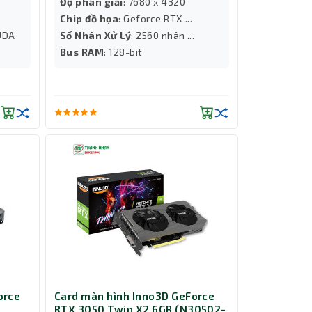
Độ phân giải
: 7680 x 4320
Chip đồ họa
: Geforce RTX ...
UDA
Số Nhân Xử Lý
: 2560 nhân ...
Bus RAM
: 128-bit
orce
Card màn hình Inno3D GeForce
RTX 3050 Twin X2 6GB (N30502-