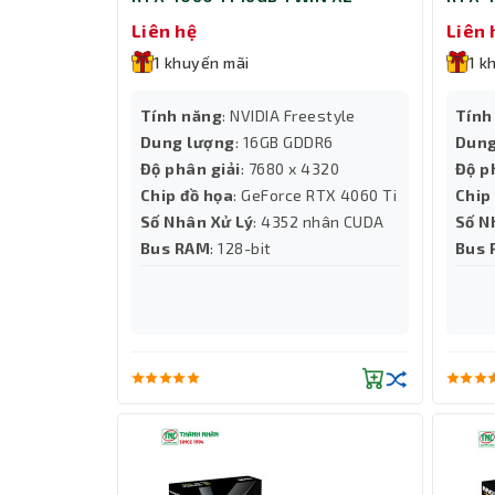
(N406T2-16D6-178055N)
08D6
Liên hệ
Liên 
1 khuyến mãi
1 k
Tính năng
: NVIDIA Freestyle
Tính
Dung lượng
: 16GB GDDR6
Dung
Độ phân giải
: 7680 x 4320
Độ p
Chip đồ họa
: GeForce RTX 4060 Ti
Chip
Số Nhân Xử Lý
: 4352 nhân CUDA
Số N
Bus RAM
: 128-bit
Bus