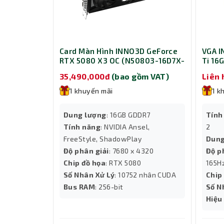
Card Màn Hình INNO3D GeForce
VGA I
RTX 5080 X3 OC (N50803-16D7X-
Ti 16
17603930)
35,490,000đ
(bao gồm VAT)
Liên 
1 khuyến mãi
1 k
Dung lượng
: 16GB GDDR7
Tính
Tính năng
: NVIDIA Ansel,
2
FreeStyle, ShadowPlay
Dung
Độ phân giải
: 7680 x 4320
Độ p
Chip đồ họa
: RTX 5080
165H
Số Nhân Xử Lý
: 10752 nhân CUDA
Chip
Bus RAM
: 256-bit
Số N
Hiệu