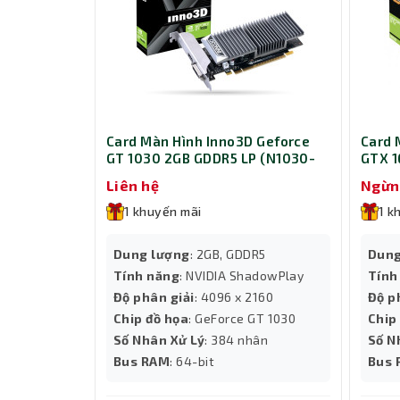
Card Màn Hình Inno3D Geforce
Card 
GT 1030 2GB GDDR5 LP (N1030-
GTX 1
1SDV-E5BL)
(N16
Liên hệ
Ngừn
1 khuyến mãi
1 k
Dung lượng
: 2GB, GDDR5
Dung
Tính năng
: NVIDIA ShadowPlay
Tính
Độ phân giải
: 4096 x 2160
Độ p
Chip đồ họa
: GeForce GT 1030
Chip
Số Nhân Xử Lý
: 384 nhân
Số N
Bus RAM
: 64-bit
Bus