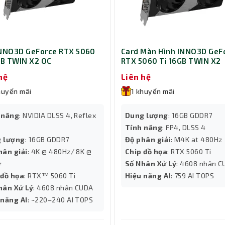
NNO3D GeForce RTX 5060
Card Màn Hình INNO3D GeF
GB TWIN X2 OC
RTX 5060 Ti 16GB TWIN X2
hệ
Liên hệ
huyến mãi
1 khuyến mãi
 năng
: NVIDIA DLSS 4, Reflex
Dung lượng
: 16GB GDDR7
Tính năng
: FP4, DLSS 4
 lượng
: 16GB GDDR7
Độ phân giải
: M4K at 480Hz
hân giải
: 4K @ 480Hz/ 8K @
Chip đồ họa
: RTX 5060 Ti
z
Số Nhân Xử Lý
: 4608 nhân 
 đồ họa
: RTX™ 5060 Ti
Hiệu năng AI
: 759 AI TOPS
hân Xử Lý
: 4608 nhân CUDA
 năng AI
: ~220–240 AI TOPS