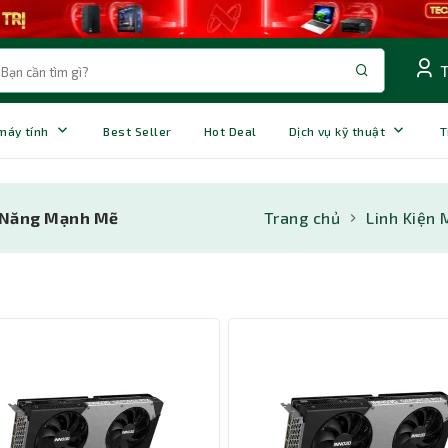
 máy tính
Best Seller
Hot Deal
Dịch vụ kỹ thuật
T
u Năng Mạnh Mẽ
Trang chủ
Linh Kiện 