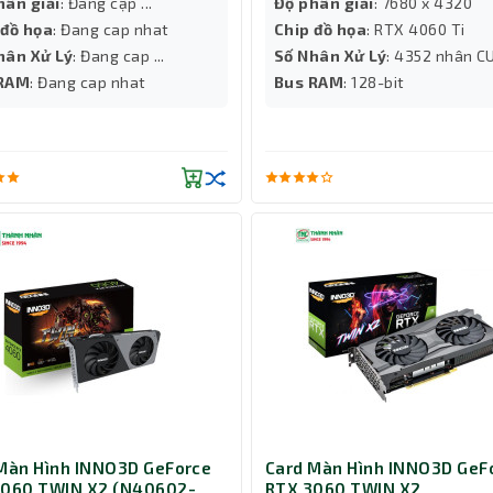
hân giải
: Đang cập ...
Độ phân giải
: 7680 x 4320
 đồ họa
: Đang cap nhat
Chip đồ họa
: RTX 4060 Ti
hân Xử Lý
: Đang cap ...
Số Nhân Xử Lý
: 4352 nhân C
 RAM
: Đang cap nhat
Bus RAM
: 128-bit
Màn Hình INNO3D GeForce
Card Màn Hình INNO3D GeF
4060 TWIN X2 (N40602-
RTX 3060 TWIN X2