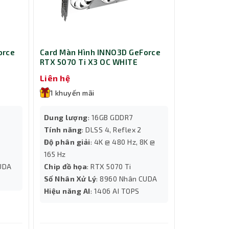
orce
Card Màn Hình INNO3D GeForce
RTX 5070 Ti X3 OC WHITE
Liên hệ
1 khuyến mãi
Dung lượng
: 16GB GDDR7
Tính năng
: DLSS 4, Reflex 2
Độ phân giải
: 4K @ 480 Hz, 8K @
165 Hz
CUDA
Chip đồ họa
: RTX 5070 Ti
Số Nhân Xử Lý
: 8960 Nhân CUDA
Hiệu năng AI
: 1406 AI TOPS