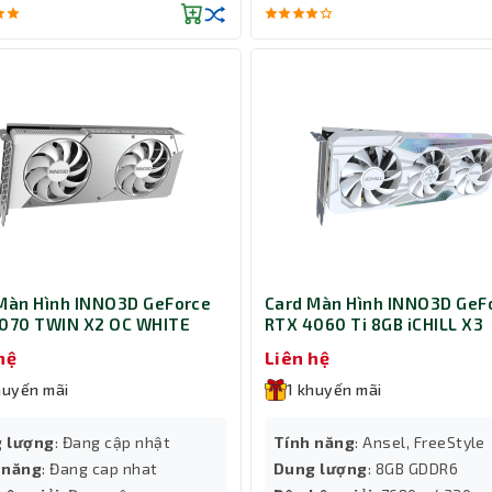
Màn Hình INNO3D GeForce
Card Màn Hình INNO3D GeF
070 TWIN X2 OC WHITE
RTX 4060 Ti 8GB iCHILL X3
702-12D7X-195064W)
WHITE (C406T3-08D6X-
hệ
Liên hệ
17113280)
huyến mãi
1 khuyến mãi
 lượng
: Đang cập nhật
Tính năng
: Ansel, FreeStyle
 năng
: Đang cap nhat
Dung lượng
: 8GB GDDR6