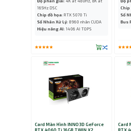
Độ phân giải
: 4K at 480Hz, 8K at
Độ p
165Hz DSC
Chip
Chip đồ họa
: RTX 5070 Ti
Số N
Số Nhân Xử Lý
: 8960 nhân CUDA
Bus
Hiệu năng AI
: 1406 AI TOPS
Card Màn Hình INNO3D GeForce
Card 
RTX 4060 Ti 16GB TWIN X2
RTX 