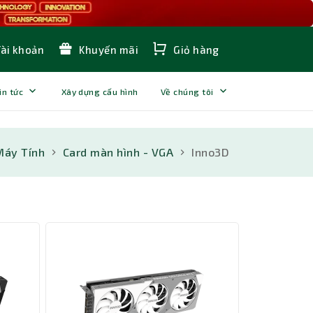
Tài khoản
Khuyến mãi
Giỏ hàng
in tức
Xây dựng cấu hình
Về chúng tôi
Máy Tính
Card màn hình - VGA
Inno3D