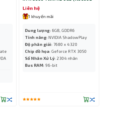
06D6-1711VA60)
Liên hệ
1 khuyến mãi
Dung lượng
: 6GB, GDDR6
Tính năng
: NVIDIA ShadowPlay
Độ phân giải
: 7680 x 4320
mate
Chip đồ họa
: Geforce RTX 3050
UDA
Số Nhân Xử Lý
: 2304 nhân
Bus RAM
: 96-bit