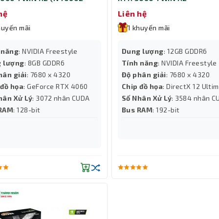
-173051N)
hệ
Liên hệ
huyến mãi
1 khuyến mãi
 năng
: NVIDIA Freestyle
Dung lượng
: 12GB GDDR6
 lượng
: 8GB GDDR6
Tính năng
: NVIDIA Freestyle
hân giải
: 7680 x 4320
Độ phân giải
: 7680 x 4320
 đồ họa
: GeForce RTX 4060
Chip đồ họa
: DirectX 12 Ulti
hân Xử Lý
: 3072 nhân CUDA
Số Nhân Xử Lý
: 3584 nhân C
 RAM
: 128-bit
Bus RAM
: 192-bit