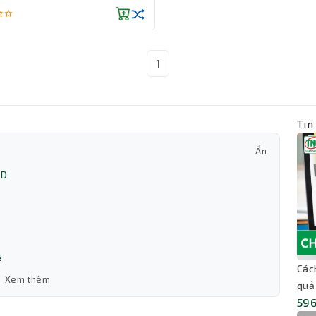
1
Tin
Ẩn
3D
ẽ
Các
Xem thêm
quả
596