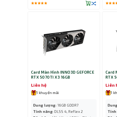
Card Màn Hình INNO3D GEFORCE
Card 
RTX 5070TI X3 16GB
RTX 5
(N50
Liên hệ
Liên 
1 khuyến mãi
1 k
Dung lượng
: 16GB GDDR7
Dung
Tính năng
: DLSS 4, Reflex 2
Tính