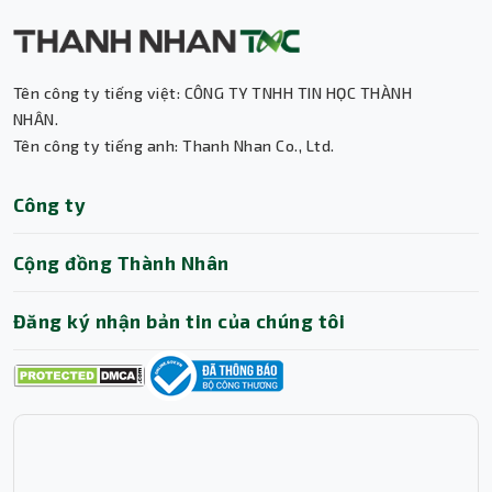
Tên công ty tiếng việt: CÔNG TY TNHH TIN HỌC THÀNH
Thành Nhân TNC
NHÂN.
Tên công ty tiếng anh: Thanh Nhan Co., Ltd.
Trợ lý AI • Phản hồi tức thì
Công ty
Cộng đồng Thành Nhân
Đăng ký nhận bản tin của chúng tôi