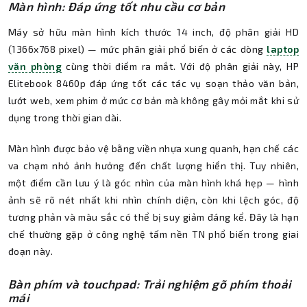
Màn hình: Đáp ứng tốt nhu cầu cơ bản
Máy sở hữu màn hình kích thước 14 inch, độ phân giải HD
(1366x768 pixel) — mức phân giải phổ biến ở các dòng
laptop
văn phòng
cùng thời điểm ra mắt. Với độ phân giải này, HP
Elitebook 8460p đáp ứng tốt các tác vụ soạn thảo văn bản,
lướt web, xem phim ở mức cơ bản mà không gây mỏi mắt khi sử
dụng trong thời gian dài.
Màn hình được bảo vệ bằng viền nhựa xung quanh, hạn chế các
va chạm nhỏ ảnh hưởng đến chất lượng hiển thị. Tuy nhiên,
một điểm cần lưu ý là góc nhìn của màn hình khá hẹp — hình
ảnh sẽ rõ nét nhất khi nhìn chính diện, còn khi lệch góc, độ
tương phản và màu sắc có thể bị suy giảm đáng kể. Đây là hạn
chế thường gặp ở công nghệ tấm nền TN phổ biến trong giai
đoạn này.
Bàn phím và touchpad: Trải nghiệm gõ phím thoải
mái