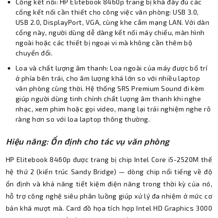
Cổng kết nối: HP Elitebook 8460p trang bị khá đầy đủ các
cổng kết nối cần thiết cho công việc văn phòng: USB 3.0,
USB 2.0, DisplayPort, VGA, cùng khe cắm mạng LAN. Với dàn
cổng này, người dùng dễ dàng kết nối máy chiếu, màn hình
ngoài hoặc các thiết bị ngoại vi mà không cần thêm bộ
chuyển đổi.
Loa và chất lượng âm thanh: Loa ngoài của máy được bố trí
ở phía bên trái, cho âm lượng khá lớn so với nhiều laptop
văn phòng cùng thời. Hệ thống SRS Premium Sound đi kèm
giúp người dùng tinh chỉnh chất lượng âm thanh khi nghe
nhạc, xem phim hoặc gọi video, mang lại trải nghiệm nghe rõ
ràng hơn so với loa laptop thông thường.
Hiệu năng: Ổn định cho tác vụ văn phòng
HP Elitebook 8460p được trang bị chip Intel Core i5-2520M thế
hệ thứ 2 (kiến trúc Sandy Bridge) — dòng chip nổi tiếng về độ
ổn định và khả năng tiết kiệm điện năng trong thời kỳ của nó,
hỗ trợ công nghệ siêu phân luồng giúp xử lý đa nhiệm ở mức cơ
bản khá mượt mà. Card đồ họa tích hợp Intel HD Graphics 3000