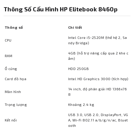
Thông Số Cấu Hình HP Elitebook 8460p
Thông số
Chi tiết
Intel Core i5-2520M (thế hệ 2, Sa
CPU
ndy Bridge)
4GB (hỗ trợ nâng cấp qua 2 khe c
RAM
ắm)
Ổ cứng
HDD 250GB
Card đồ họa
Intel HD Graphics 3000 (tích hợp)
14 inch, độ phân giải HD 1366x76
Màn hình
8
Trọng lượng
Khoảng 2.4 kg
USB 3.0, USB 2.0, DisplayPort, VG
Kết nối
A, Wi-Fi 802.11 a/b/g/n/ac, Bluet
ooth