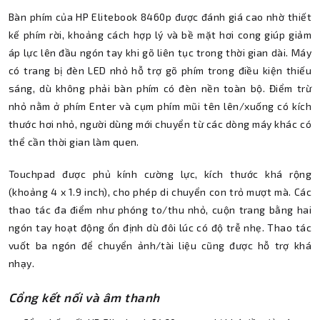
Bàn phím của HP Elitebook 8460p được đánh giá cao nhờ thiết
kế phím rời, khoảng cách hợp lý và bề mặt hơi cong giúp giảm
áp lực lên đầu ngón tay khi gõ liên tục trong thời gian dài. Máy
có trang bị đèn LED nhỏ hỗ trợ gõ phím trong điều kiện thiếu
sáng, dù không phải bàn phím có đèn nền toàn bộ. Điểm trừ
nhỏ nằm ở phím Enter và cụm phím mũi tên lên/xuống có kích
thước hơi nhỏ, người dùng mới chuyển từ các dòng máy khác có
thể cần thời gian làm quen.
Touchpad được phủ kính cường lực, kích thước khá rộng
(khoảng 4 x 1.9 inch), cho phép di chuyển con trỏ mượt mà. Các
thao tác đa điểm như phóng to/thu nhỏ, cuộn trang bằng hai
ngón tay hoạt động ổn định dù đôi lúc có độ trễ nhẹ. Thao tác
vuốt ba ngón để chuyển ảnh/tài liệu cũng được hỗ trợ khá
nhạy.
Cổng kết nối và âm thanh