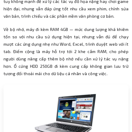
tuy không mạnh để xử lý các tác vụ đồ họa nặng hay chơi game
hiện đại, nhưng vẫn đáp ứng tốt nhu cầu xem phim, chỉnh sửa
văn bản, trình chiếu và các phần mềm văn phòng cơ bản.
Về bộ nhớ, máy đi kèm RAM 4GB — mức dung lượng khá khiêm
tốn so với nhu cầu sử dụng hiện tại, nhưng vẫn đủ để chạy
mượt các ứng dụng nhẹ như Word, Excel, trình duyệt web với ít
tab. Điểm cộng là máy hỗ trợ tới 2 khe cắm RAM, cho phép
người dùng nâng cấp thêm bộ nhớ nếu cần xử lý tác vụ nặng
hơn. Ổ cứng HDD 250GB đi kèm cung cấp không gian lưu trữ
tương đối thoải mái cho dữ liệu cá nhân và công việc.