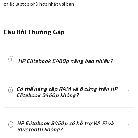
chiếc laptop phù hợp nhất với bạn!
Câu Hỏi Thường Gặp
?
>
HP Elitebook 8460p nặng bao nhiêu?
Máy có trọng lượng khoảng 2.4kg, tương đối
nặng so với các dòng laptop mỏng nhẹ hiện đại
Có thể nâng cấp RAM và ổ cứng trên HP
?
>
nhưng vẫn ở mức chấp nhận được để mang
Elitebook 8460p không?
theo di chuyển.
Có. Máy hỗ trợ 2 khe cắm RAM cho phép nâng
cấp bộ nhớ, đồng thời có thể thay thế ổ cứng
HP Elitebook 8460p có hỗ trợ Wi-Fi và
?
>
HDD bằng SSD để cải thiện đáng kể tốc độ xử
Bluetooth không?
lý.