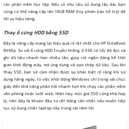
các phần mềm học tập. Nếu có nhu cầu sử dụng lâu dài, bạn
cũng có thể nâng cấp lên 16GB RAM (tùy phiên bản hỗ trợ) để
tối ưu hiệu năng.
Thay ổ cứng HDD bằng SSD
Đây là nâng cấp mang lại hiệu quả rõ rệt nhất cho HP EliteBook
8460p. So với ổ cứng HDD truyền thống, ổ SSD có tốc độ đọc và
ghi dữ liệu nhanh hơn nhiều lần, giúp rút ngắn đáng kể thời
gian khởi động máy, mở ứng dụng và sao chép dữ liệu. Sau khi
thay SSD, bạn sẽ cảm nhận được sự khác biệt rõ ràng khi sử
dụng hằng ngày, từ việc khởi động Windows chỉ trong vài chục
giây đến khả năng phản hồi nhanh hơn khi chạy các phần mềm
văn phòng hoặc lướt web. Hiện nay, mức giá SSD cũng khá hợp
lý, nên đây là khoản đầu tư rất đáng cân nhắc nếu muốn tiếp
tục sử dụng chiếc laptop này trong vài năm tới.