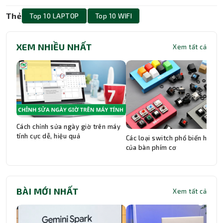
Có, máy được trang bị chuẩn kết nối Wi-Fi Intel
Thẻ
Top 10 LAPTOP
Top 10 WIFI
802.11 a/b/g/n/ac cùng Bluetooth, đảm bảo kết
nối mạng và các thiết bị ngoại vi không dây
XEM NHIỀU NHẤT
Xem tất cả
thuận tiện.
Cách chỉnh sửa ngày giờ trên máy
tính cực dễ, hiệu quả
Các loại switch phổ biến hiện n
của bàn phím cơ
BÀI MỚI NHẤT
Xem tất cả