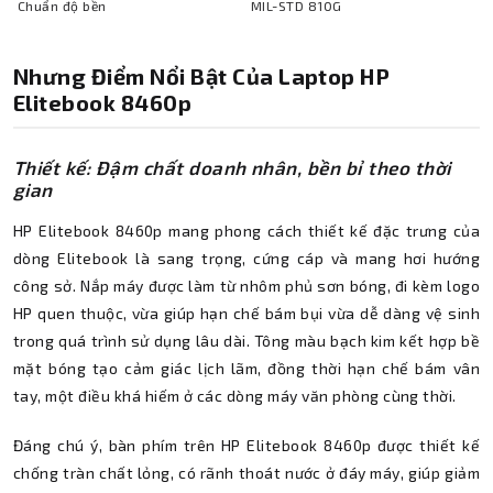
Chuẩn độ bền
MIL-STD 810G
Nhưng Điểm Nổi Bật Của Laptop HP
Elitebook 8460p
Thiết kế: Đậm chất doanh nhân, bền bỉ theo thời
gian
HP Elitebook 8460p mang phong cách thiết kế đặc trưng của
dòng Elitebook là sang trọng, cứng cáp và mang hơi hướng
công sở. Nắp máy được làm từ nhôm phủ sơn bóng, đi kèm logo
HP quen thuộc, vừa giúp hạn chế bám bụi vừa dễ dàng vệ sinh
trong quá trình sử dụng lâu dài. Tông màu bạch kim kết hợp bề
mặt bóng tạo cảm giác lịch lãm, đồng thời hạn chế bám vân
tay, một điều khá hiếm ở các dòng máy văn phòng cùng thời.
Đáng chú ý, bàn phím trên HP Elitebook 8460p được thiết kế
chống tràn chất lỏng, có rãnh thoát nước ở đáy máy, giúp giảm