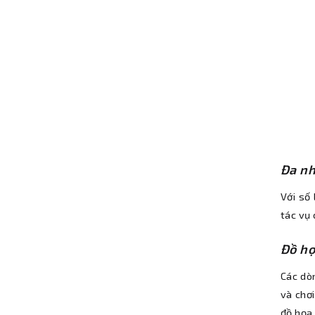
Đa nh
Với số 
tác vụ
Đồ họ
Các dò
và chơi
đồ họa