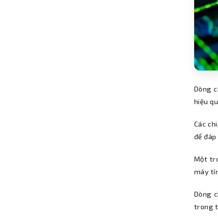
Dòng ch
hiệu qu
Các chi
để đáp
Một tr
máy tí
Dòng c
trong t