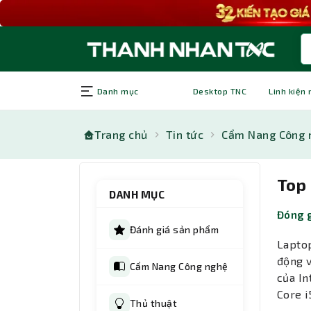
Danh mục
Desktop TNC
Linh kiện
Trang chủ
Tin tức
Cẩm Nang Công 
Top 
DANH MỤC
Đóng g
Đánh giá sản phẩm
Laptop
động v
Cẩm Nang Công nghệ
của In
Core i
Thủ thuật