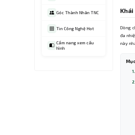
Khái
Góc Thành Nhân TNC
Dòng c
Tin Công Nghệ Hot
đa nhi
Cẩm nang xem cấu
này nh
hình
Mục
1
2