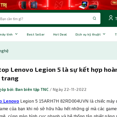
 máy tính
Best Seller
Hot Deal
Dịch vụ kỹ thuật
T
nghệ
op Lenovo Legion 5 là sự kết hợp hoàn
 trang
óp bởi: Ban biên tập TNC
/ Ngày 22-11-2022
p Lenovo
Legion 5 15ARH7H 82RD004UVN là chiếc máy đượ
ame của bạn khi nó sở hữu hầu hết những gì mà các game 
ẽ, cùng màn hình cực nhanh và hệ thống tản nhiệt năng s