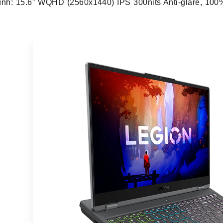
ình: 15.6" WQHD (2560x1440) IPS 300nits Anti-glare, 100