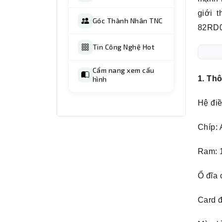
giới 
Góc Thành Nhân TNC
82RD
Tin Công Nghệ Hot
Cẩm nang xem cấu
1. Th
hình
Hệ đi
Chíp:
Ram: 
Ổ đĩa
Card 