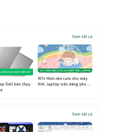
Xem tất cả
101+ Hình nền cute cho máy
op Dell bán chạy
tính, laptop siêu đáng yêu và
ay
đẹp nhất
Xem tất cả