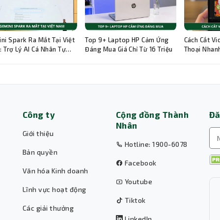
ni Spark Ra Mắt Tại Việt
Top 9+ Laptop HP Cảm Ứng
Cách Cắt Vi
 Trợ Lý AI Cá Nhân Tự
Đáng Mua Giá Chỉ Từ 16 Triệu
Thoại Nhanh
g 24/7
Hướng Dẫn C
Công ty
Cộng đồng Thành
Đă
Nhân
Giới thiệu
Hotline: 1900-6078
Bản quyền
Facebook
Văn hóa Kinh doanh
Youtube
Lĩnh vực hoạt động
Tiktok
Các giải thưởng
LinkedIn