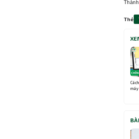
Thành
Thẻ
XE
Cách
máy 
BÀ