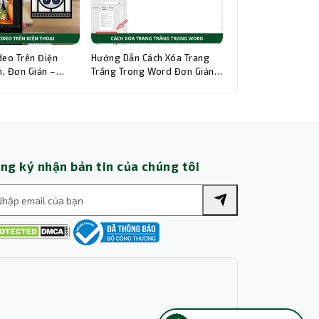
Thành Nhân TNC
Trợ lý AI • Phản hồi tức thì
deo Trên Điện
Hướng Dẫn Cách Xóa Trang
, Đơn Giản –
Trắng Trong Word Đơn Giản,
hi Tiết
Chi Tiết
ng ký nhận bản tin của chúng tôi