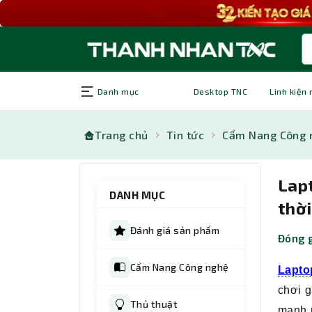
Danh mục
Desktop TNC
Linh kiện
Trang chủ
Tin tức
Cẩm Nang Công 
Lapt
DANH MỤC
thời
Đánh giá sản phẩm
Đóng g
Cẩm Nang Công nghệ
Lapto
chơi g
Thủ thuật
mạnh m