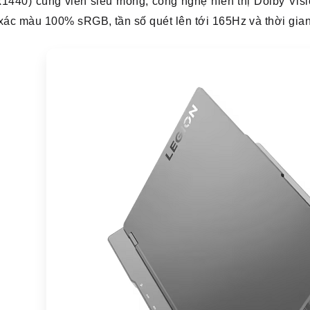
1440) cùng viền siêu mỏng, công nghệ hiển thị Dolby Visi
xác màu 100% sRGB, tần số quét lên tới 165Hz và thời gia