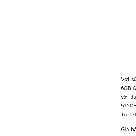
Với s
6GB G
với d
512GB
TrueSt
Giá b