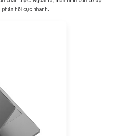
on chân thực. Ngoài ra, màn hình còn có độ
n phản hồi cực nhanh.