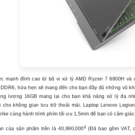
ức mạnh đỉnh cao từ bộ vi xử lý AMD Ryzen 7 6800H và 
DDR6, hứa hẹn sẽ mang đến cho bạn đầy đủ những vũ khí t
ung lượng 16GB mang lại cho bạn khả năng xử lý đa nhi
 cho không gian lưu trữ thoải mái.
Laptop Lenovo Legion
rike cùng hành trình phím tối ưu 1,5mm để bạn có cảm giá
đ
án của sản phẩm trên là 40,990,000
(Đã bao gồm VAT, cậ