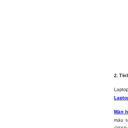
2. Tín
Laptop
Lapto
Màn h
màu s