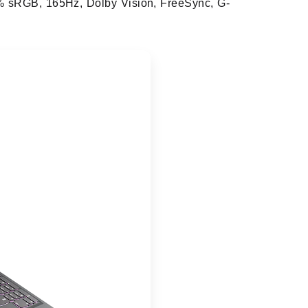
% sRGB, 165Hz, Dolby Vision, FreeSync, G-