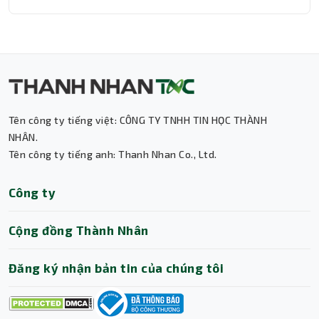
Tên công ty tiếng việt: CÔNG TY TNHH TIN HỌC THÀNH
Thành Nhân TNC
NHÂN.
Tên công ty tiếng anh: Thanh Nhan Co., Ltd.
Trợ lý AI • Phản hồi tức thì
Công ty
Cộng đồng Thành Nhân
Đăng ký nhận bản tin của chúng tôi