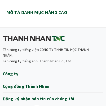
MÔ TẢ DANH MỤC NÂNG CAO
Tên công ty tiếng việt: CÔNG TY TNHH TIN HỌC THÀNH
Thành Nhân TNC
NHÂN.
Tên công ty tiếng anh: Thanh Nhan Co., Ltd.
Trợ lý AI • Phản hồi tức thì
Công ty
Cộng đồng Thành Nhân
Đăng ký nhận bản tin của chúng tôi