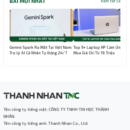
BÀI MỚI NHẤT
Xem tất cả
Gemini Spark Ra Mắt Tại Việt Nam:
Top 9+ Laptop HP Cảm Ứng Đá
Trợ Lý AI Cá Nhân Tự Động 24/7
Mua Giá Chỉ Từ 16 Triệu
Tên công ty tiếng việt: CÔNG TY TNHH TIN HỌC THÀNH
Thành Nhân TNC
NHÂN.
Tên công ty tiếng anh: Thanh Nhan Co., Ltd.
Trợ lý AI • Phản hồi tức thì