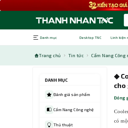
Danh mục
Desktop TNC
Linh kiện
Trang chủ
Tin tức
Cẩm Nang Công 
◆︎ C
DANH MỤC
cho
Đánh giá sản phẩm
Đóng g
Cẩm Nang Công nghệ
Coole
có mộ
Thủ thuật