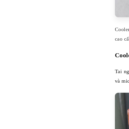
Cooler
cao c
Cool
Tai n
và mic