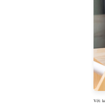
Với k