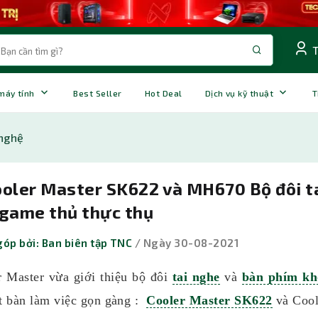
 máy tính
Best Seller
Hot Deal
Dịch vụ kỹ thuật
T
nghệ
ooler Master SK622 và MH670 Bộ đôi t
 game thủ thực thụ
óp bởi: Ban biên tập TNC
/ Ngày 30-08-2021
r Master vừa giới thiệu bộ đôi
tai nghe
và
bàn phím k
t bàn làm việc gọn gàng :
Cooler Master SK622
và Cool