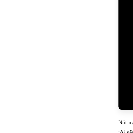
Nút ng
rời n