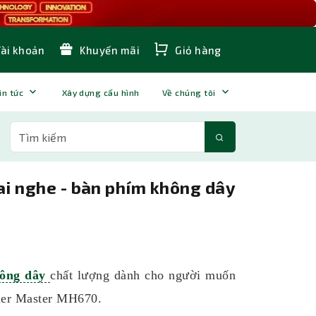
Tài khoản
Khuyến mãi
Giỏ hàng
in tức
Xây dựng cấu hình
Về chúng tôi
ai nghe - bàn phím không dây
hông dây
chất lượng dành cho người muốn
er Master MH670.