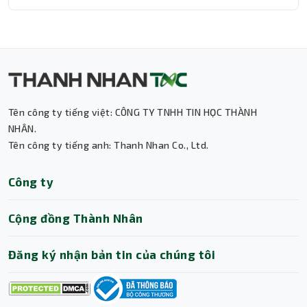
Tên công ty tiếng việt: CÔNG TY TNHH TIN HỌC THÀNH
Thành Nhân TNC
NHÂN.
Tên công ty tiếng anh: Thanh Nhan Co., Ltd.
Trợ lý AI • Phản hồi tức thì
Công ty
Cộng đồng Thành Nhân
Đăng ký nhận bản tin của chúng tôi