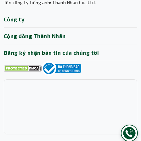
Tên công ty tiếng anh: Thanh Nhan Co., Ltd.
Trợ lý AI • Phản hồi tức thì
Công ty
Cộng đồng Thành Nhân
Đăng ký nhận bản tin của chúng tôi