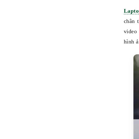
Lapto
chân 
video
hình ả