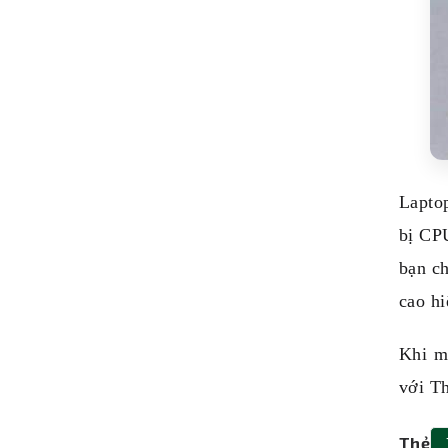
Lapto
bị CP
bạn ch
cao hi
Khi m
với Th
Thẻ