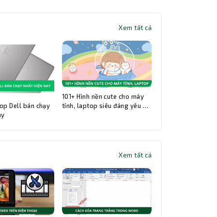
Xem tất cả
101+ Hình nền cute cho máy
op Dell bán chạy
tính, laptop siêu đáng yêu và
ay
đẹp nhất
Xem tất cả
Thành Nhân TNC
Trợ lý AI • Phản hồi tức thì