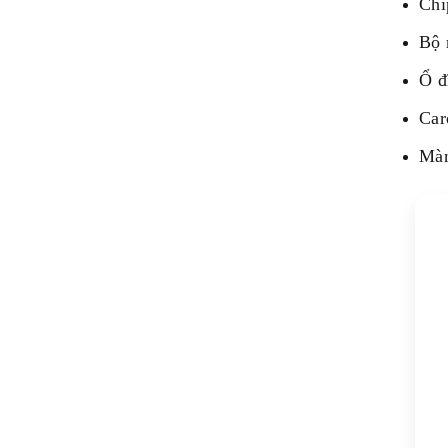
Chí
Bộ
Ổ đ
Car
Màn