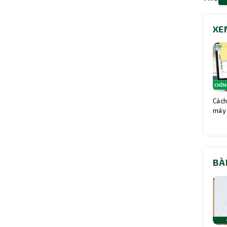
XE
Cách
máy 
BÀ