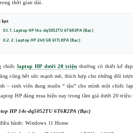
rong thời gian dài.
 lục
0.1. 1. Laptop HP 14s-dq5052TU 6T6R2PA (Bạc)
0.2. 2. Laptop HP 240 G8 617L8PA (Bạc)
 chiếc
laptop HP dưới 20 triệu
thường có thiết kế đẹp 
năng cũng hết sức mạnh mẽ, thích hợp cho những đối tượn
inh – sinh viên đang muốn “ tậu” cho mình một chiếc la
laptop HP đáng mua hiện nay trong tầm giá dưới 20 triệu 
ptop HP 14s-dq5052TU 6T6R2PA (Bạc)
điều hành: Windows 11 Home