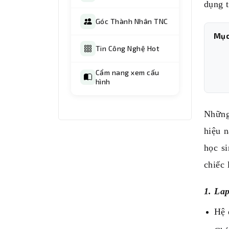
dụng t
Góc Thành Nhân TNC
Mục
Tin Công Nghệ Hot
Cẩm nang xem cấu
hình
Những
hiệu 
học s
chiếc 
1. La
Hệ 