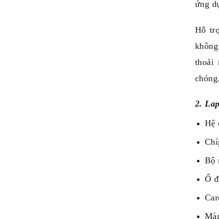
ứng d
Hỗ tr
không
thoải
chóng
2. La
Hệ 
Chí
Bộ 
Ổ đ
Car
Màn