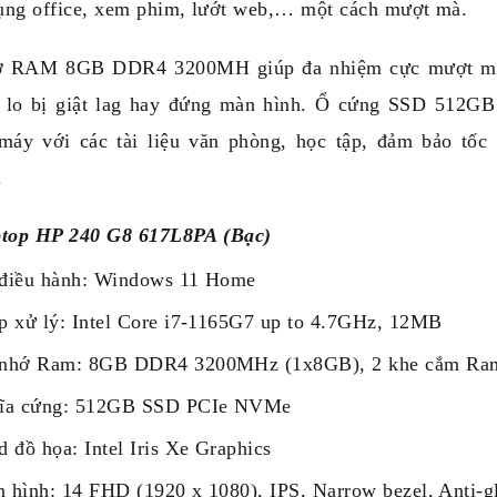
ụng office, xem phim, lướt web,… một cách mượt mà.
ợ RAM 8GB DDR4 3200MH giúp đa nhiệm cực mượt mà,
 lo bị giật lag hay đứng màn hình. Ổ cứng SSD 512G
 máy với các tài liệu văn phòng, học tập, đảm bảo tốc
.
ptop HP 240 G8 617L8PA (Bạc)
điều hành: Windows 11 Home
p xử lý: Intel Core i7-1165G7 up to 4.7GHz, 12MB
nhớ Ram: 8GB DDR4 3200MHz (1x8GB), 2 khe cắm Ra
ĩa cứng: 512GB SSD PCIe NVMe
d đồ họa: Intel Iris Xe Graphics
 hình: 14 FHD (1920 x 1080), IPS, Narrow bezel, Anti-g