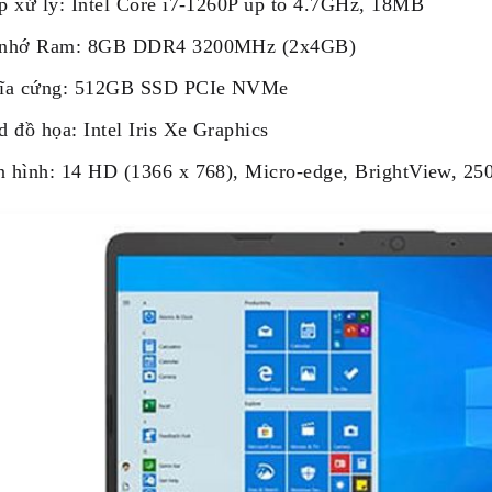
p xử lý: Intel Core i7-1260P up to 4.7GHz, 18MB
 nhớ Ram: 8GB DDR4 3200MHz (2x4GB)
ĩa cứng: 512GB SSD PCIe NVMe
d đồ họa: Intel Iris Xe Graphics
 hình: 14 HD (1366 x 768), Micro-edge, BrightView, 25