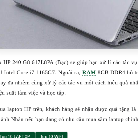
p HP 240 G8 617L8PA (Bạc) sẽ giúp bạn xử lí các tác vụ
U Intel Core i7-1165G7. Ngoài ra,
RAM
8GB DDR4 hỗ trợ
ạy đa nhiệm cùng xử lý các tác vụ một cách hiệu quả nhất
ệu suất làm việc và học tập.
ua laptop HP trên, khách hàng sẽ nhận được quà tặng là
ành Nhân nếu bạn đang có nhu cầu mua sắm laptop chính 
Top 10 LAPTOP
Top 10 WIFI