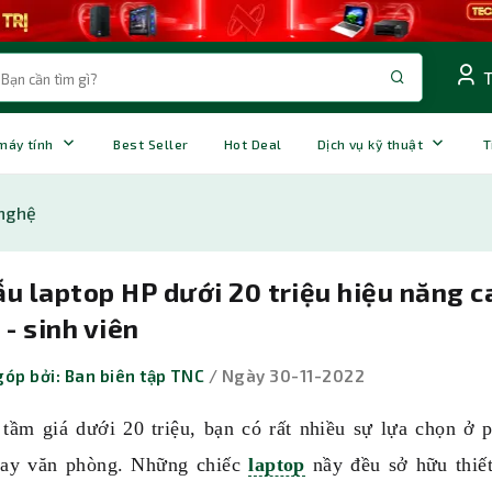
 máy tính
Best Seller
Hot Deal
Dịch vụ kỹ thuật
T
nghệ
u laptop HP dưới 20 triệu hiệu năng 
 - sinh viên
óp bởi: Ban biên tập TNC
/ Ngày 30-11-2022
 tầm giá dưới 20 triệu, bạn có rất nhiều sự lựa chọn ở 
hay văn phòng. Những chiếc
laptop
nầy đều sở hữu thiế