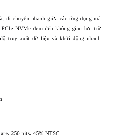
 di chuyển nhanh giữa các ứng dụng mà
B PCIe NVMe đem đến không gian lưu trữ
 độ truy xuất dữ liệu và khởi động nhanh
m
lare, 250 nits, 45% NTSC