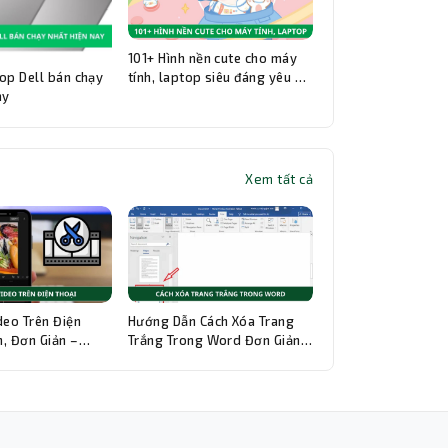
101+ Hình nền cute cho máy
op Dell bán chạy
tính, laptop siêu đáng yêu và
ay
đẹp nhất
Xem tất cả
Thành Nhân TNC
Trợ lý AI • Phản hồi tức thì
deo Trên Điện
Hướng Dẫn Cách Xóa Trang
, Đơn Giản –
Trắng Trong Word Đơn Giản,
hi Tiết
Chi Tiết