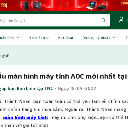
 máy tính
Best Seller
Hot Deal
Dịch vụ kỹ thuật
T
nghệ
ẫu màn hình máy tính AOC mới nhất tạ
óp bởi: Ban biên tập TNC
/ Ngày 18-04-2022
i Thành Nhân, bạn hoàn toàn có thể yên tâm về chính sác
ành chính hãng khi mua sắm. Ngoài ra, Thành Nhân mang 
p,
màn hình máy tính
, máy in, linh phụ kiện...Bạn có th
n thân với giá tốt nhất.