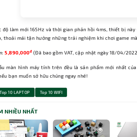
c độ làm mới 165Hz và thời gian phản hồi 4ms, thiết bị nà
, thoải mái tận hưởng những trải nghiệm khi chơi game m
đ
n:
5,890,000
(Đã bao gồm VAT, cập nhật ngày 18/04/2022
ẫu màn hình máy tính trên đều là sản phẩm mới nhất của 
nếu bạn muốn sở hữu chúng ngay nhé!
Top 10 LAPTOP
Top 10 WIFI
M NHIỀU NHẤT