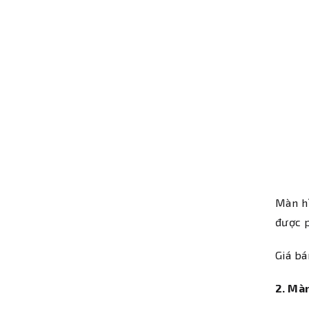
Màn h
được p
Giá bá
2. Mà