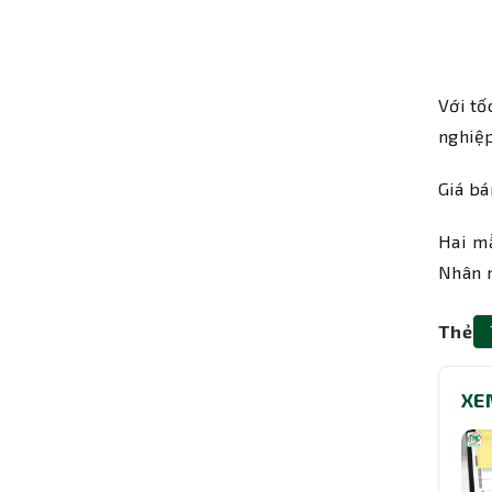
Với tố
nghiệp
Giá bá
Hai m
Nhân 
Thẻ
XE