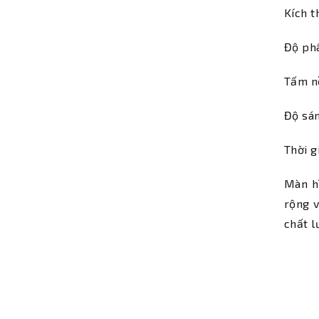
Kích t
Độ phâ
Tấm n
Độ sá
Thời g
Màn h
rộng v
chất 