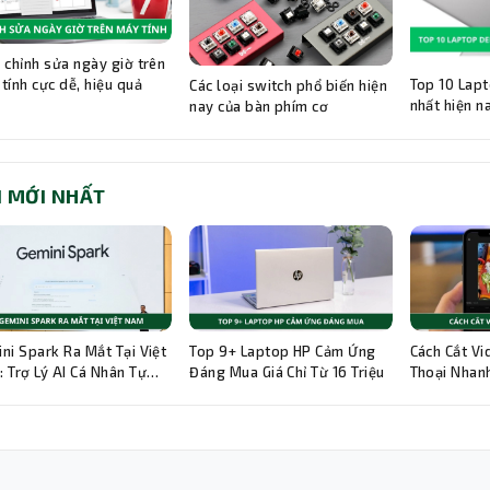
 chỉnh sửa ngày giờ trên
Top 10 Lapt
tính cực dễ, hiệu quả
Các loại switch phổ biến hiện
nhất hiện n
nay của bàn phím cơ
I MỚI NHẤT
ni Spark Ra Mắt Tại Việt
Top 9+ Laptop HP Cảm Ứng
Cách Cắt Vi
 Trợ Lý AI Cá Nhân Tự
Đáng Mua Giá Chỉ Từ 16 Triệu
Thoại Nhanh
g 24/7
Hướng Dẫn C