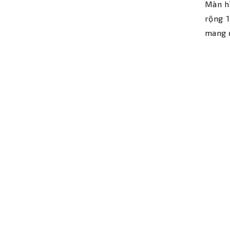
Màn hì
rộng 1
mang đ