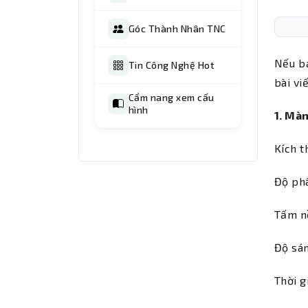
Góc Thành Nhân TNC
Nếu bạ
Tin Công Nghệ Hot
bài vi
Cẩm nang xem cấu
hình
1. M
àn
Kích t
Độ phâ
Tấm n
Độ sá
Thời g