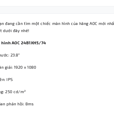
n đang cần tìm một chiếc màn hình của hãng AOC mới nhất 
ết dưới đây nhé!
 hình AOC 24B1XH5/74
hước: 23.8"
n giải: 1920 x 1080
ền: IPS
ng: 250 cd/m²
ian phản hồi: 8ms