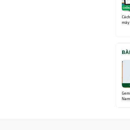
Cách
máy 
BÀ
Gemi
Nam:
Độn