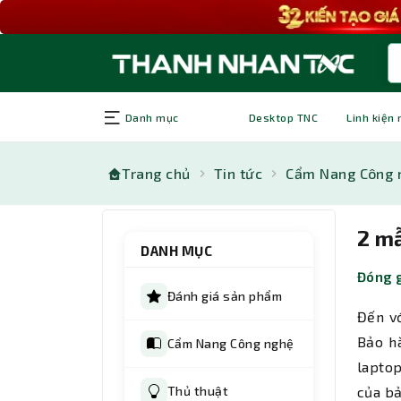
Danh mục
Desktop TNC
Linh kiện
Trang chủ
Tin tức
Cẩm Nang Công 
2 m
DANH MỤC
Đóng g
Đánh giá sản phẩm
Đến vớ
Bảo h
Cẩm Nang Công nghệ
lapto
Thủ thuật
của bả