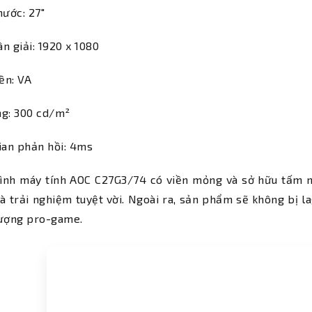
hước: 27"
n giải: 1920 x 1080
ền: VA
ng: 300 cd/m²
ian phản hồi: 4ms
ình máy tính AOC C27G3/74 có viền mỏng và sở hữu tấm 
à trải nghiệm tuyệt vời. Ngoài ra, sản phẩm sẽ không bị 
lượng pro-game.