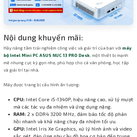
Nội dung khuyến mãi:
Hãy nâng tầm trải nghiệm công việc và giải trí của bạn với
máy
bộ Intel Mini PC ASUS NUC 13 PRO Desk
, một thiết bị mạnh
mẽ nhưng cực kỳ gọn nhẹ, phù hợp cho cả văn phòng, học tập
và giải trí tại nhà.
Máy được trang bị cấu hình ấn tượng:
CPU:
Intel Core i5-1340P, hiệu năng cao, xử lý mượt
mà các tác vụ đa nhiệm và ứng dụng nặng.
RAM:
2 x DDR4 3200 MHz, đảm bảo tốc độ phản
hồi nhanh và khả năng chạy đa nhiệm tối ưu.
GPU:
Intel Iris Xe Graphics, xử lý hình ảnh và video
sắc nét, đáp ứng nhu cầu đồ họa cơ bản đến trung