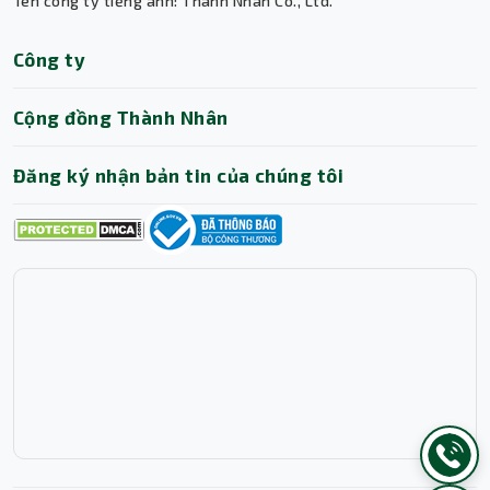
Tên công ty tiếng anh: Thanh Nhan Co., Ltd.
Công ty
Cộng đồng Thành Nhân
Đăng ký nhận bản tin của chúng tôi