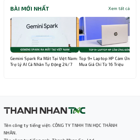
BÀI MỚI NHẤT
Xem tất cả
Gemini Spark Ra Mắt Tại Việt Nam:
Top 9+ Laptop HP Cảm Ứng Đá
Trợ Lý AI Cá Nhân Tự Động 24/7
Mua Giá Chỉ Từ 16 Triệu
Tên công ty tiếng việt: CÔNG TY TNHH TIN HỌC THÀNH
Thành Nhân TNC
NHÂN.
Trợ lý AI • Phản hồi tức thì