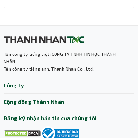
Tên công ty tiếng việt: CÔNG TY TNHH TIN HỌC THÀNH
Thành Nhân TNC
NHÂN.
Tên công ty tiếng anh: Thanh Nhan Co., Ltd.
Trợ lý AI • Phản hồi tức thì
Công ty
Cộng đồng Thành Nhân
Đăng ký nhận bản tin của chúng tôi