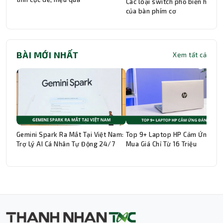
Các loại switch phổ biến hiện n
của bàn phím cơ
BÀI MỚI NHẤT
Xem tất cả
Gemini Spark Ra Mắt Tại Việt Nam:
Top 9+ Laptop HP Cảm Ứng Đá
Trợ Lý AI Cá Nhân Tự Động 24/7
Mua Giá Chỉ Từ 16 Triệu
Thành Nhân TNC
Trợ lý AI • Phản hồi tức thì