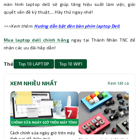
màn hình laptop dell sẽ giúp tăng hiệu suất làm việc, giải
quyết vấn đề kỹ thuật,... Hãy thử ngay nhé!
>>>Xem thêm:
Hướng dẫn bật đèn bàn phím laptop Dell
Mua laptop dell chính hãng
ngay tại Thành Nhân TNC để
nhận các ưu đãi hấp dẫn!
Thẻ
Top 10 LAPTOP
Top 10 WIFI
XEM NHIỀU NHẤT
Xem tất cả
Cách chỉnh sửa ngày giờ trên máy
tính cực dễ, hiệu quả